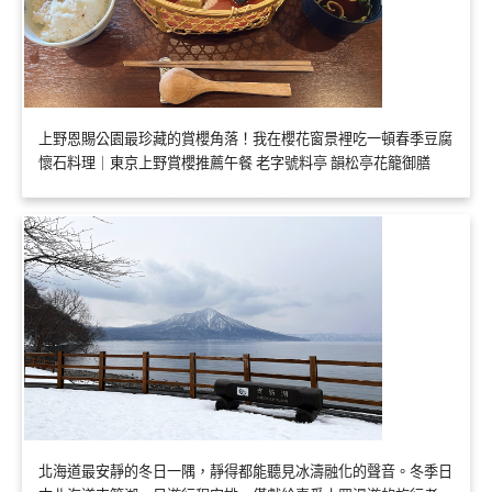
上野恩賜公園最珍藏的賞櫻角落！我在櫻花窗景裡吃一頓春季豆腐
懷石料理｜東京上野賞櫻推薦午餐 老字號料亭 韻松亭花籠御膳
北海道最安靜的冬日一隅，靜得都能聽見冰濤融化的聲音。冬季日