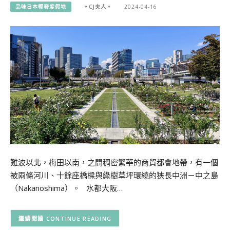
品味日本輕奢度假地
。CJ夫人。
2024-04-16
難波以北，梅田以南，之間稠密繁華的商貿都會地帶，有一個
被兩條河川、十餘座橋樑與綠樹草坪環繞的狹長中洲－中之島
（Nakanoshima）。 水都大阪…
CONTINUE READING