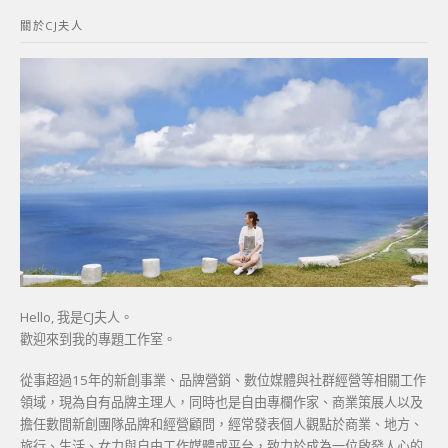
鍵
關於CJ夫人
字:
Hello, 我是CJ夫人。
歡迎來到我的專題工作室。
從事超過15年的新創事業、品牌營銷、數位媒體與社群經營等相關工作
領域，現為自有品牌主理人，同時也是自由專欄作家、商業策展人以及
擔任數間新創團隊品牌和經營顧問，經常發表個人觀點於商業、地方、
旅行、生活、女力與自由工作媒體或平台，致力於成為一位啟發人心的