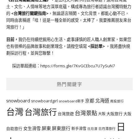
土、文化、人情味等地方深厚底蘊，構成專為旅行者認識台灣獨特魅力
的
<台灣旅行關鍵指南>
，無論語言隔閡、文化背景，都能心動不已，
同時由衷稱道「哇！這是一種全新的感受，太棒了，我要推薦朋友來台
灣旅行！」
目前，
我仍在持續挖掘用心生活、處事謹慎的匠人職人創業家，如果您
也有很棒的品牌故事和創業理念，請撥空填寫
<
採訪單
>
，我將盡快規
劃採訪行程，並與您聯繫！
採訪單超連結：
https://forms.gle/7KvGCEbcu7U7ySuN7
熱門關鍵字
北海道
snowboard
京都
snowboardgirl
snowboard新手
南投旅行
台灣
台灣旅行
台灣景點
台灣旅遊
大阪旅行
大阪
大阪
日
屏東
屏東旅行
女生滑雪
自助旅行
新手滑雪
日月潭旅行
日月潭