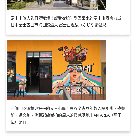
富士山旅人的日歸秘境！感受從熔岩到溫泉水的富士山療癒力量｜
日本富士吉田市的日歸溫泉 富士山溫泉（ふじやま温泉）
一個比IG濾鏡更好拍的文青街區！曼谷文青與年輕人喝咖啡、找餐
館、逛文創、塗鴉彩繪街拍的周末的靈感基地｜ARI AREA（阿里
區）紀行