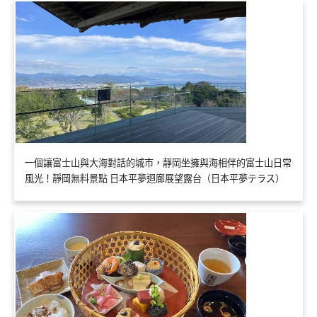
一個讓富士山與大海對話的城市，靜岡坐擁與海相伴的富士山日常
風光！靜岡無料景點 日本平夢迴廊展望露台（日本平夢テラス）