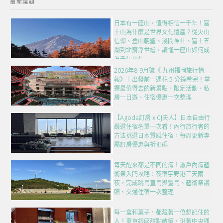
最新議題
日本有一座山，值得相信一千年！富
士山為什麼是世界文化遺產？從火山
信仰、登山朝聖、淺間神社、富士五
湖到北齋浮世繪，讀懂一座山如何成
為千年文化
2026年8-9月號《 九州福岡旅行情
報》｜出發前一週花 5 分鐘看完！掌
握最值得去的新景點、限定活動、私
房一日遊、住宿優惠一次整理
【Agoda訂房 x CJ夫人】日本自由行
嚴選住宿名單一次看！內行旅行者的
方法挑選日本質感住宿，每周更新專
屬訂房優惠與折扣碼
每天醒來都是不同的海！瀨戶內海藝
術祭入門攻略：夜宿宇野港三天兩
夜，完成跳島直島與豐島、藝術祭護
照、交通住宿一次整理
每一盒和菓子，都藏著一位想記住的
人！東京銀座甜點散策，沿著中央通