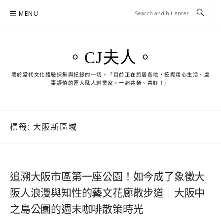
Skip
MENU
to
content
。CJ夫人。
關於當代文化體驗採集與紀錄的一切。「目前正在旅居各地，挖掘用心生活、處
事謹慎的匠人職人創業家，一起共榮、共好！」
標籤:
大阪新區域
追溯大阪市區第一座公園！如今成了象徵大
阪人浪漫與知性的藝文花廊散步道｜大阪中
之島公園的週末咖啡散策時光