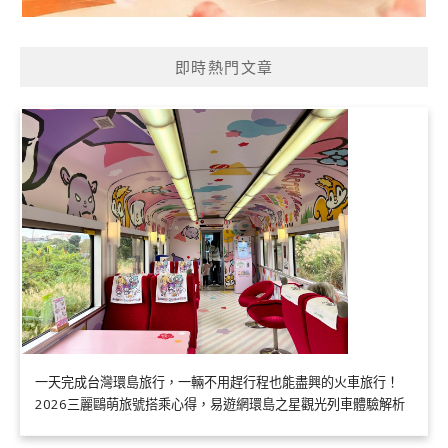
即時熱門文章
一天完成台灣環島旅行，一輛不用趕行程也能盡興的火車旅行！
2026三麗鷗萌旅號搭乘心得，易遊網環島之星觀光列車體驗解析