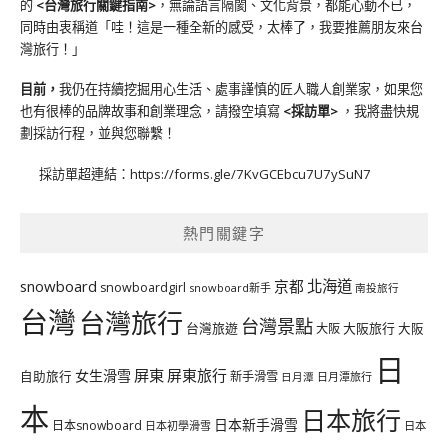
的
<台灣旅行關鍵指南>
，無論語言隔閡、文化背景，都能心動不已，
同時由衷稱道「哇！這是一種全新的感受，太棒了，我要推薦朋友來台
灣旅行！」
目前，
我仍在持續挖掘用心生活、處事謹慎的匠人職人創業家，如果您
也有很棒的品牌故事和創業理念，請撥空填寫
<
採訪單
>
，我將盡快規
劃採訪行程，並與您聯繫！
採訪單超連結：
https://forms.gle/7KvGCEbcu7U7ySuN7
熱門關鍵字
北海道
snowboard
京都
snowboardgirl
snowboard新手
南投旅行
台灣
台灣旅行
台灣景點
台灣旅遊
大阪旅行
大阪
大阪
日
屏東
屏東旅行
女生滑雪
自助旅行
新手滑雪
日月潭旅行
日月潭
本
日本旅行
日本新手滑雪
日本snowboard
日本初學滑雪
日本