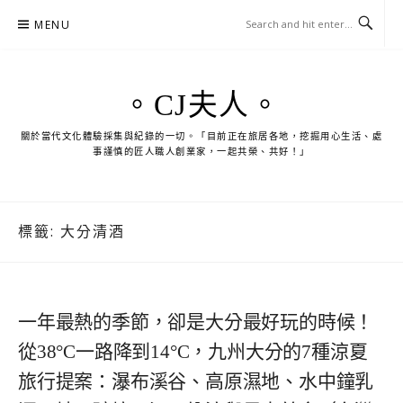
Skip
MENU
to
content
。CJ夫人。
關於當代文化體驗採集與紀錄的一切。「目前正在旅居各地，挖掘用心生活、處
事謹慎的匠人職人創業家，一起共榮、共好！」
標籤:
大分清酒
一年最熱的季節，卻是大分最好玩的時候！
從38°C一路降到14°C，九州大分的7種涼夏
旅行提案：瀑布溪谷、高原濕地、水中鐘乳