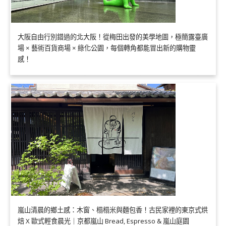
大阪自由行別錯過的北大阪！從梅田出發的美學地圖，極簡露臺廣
場 × 藝術百貨商場 × 綠化公園，每個轉角都能冒出新的購物靈
感！
嵐山清晨的鄉土感：木窗、榻榻米與麵包香！古民家裡的東京式烘
焙 X 歐式輕食晨光｜京都嵐山 Bread, Espresso & 嵐山庭園