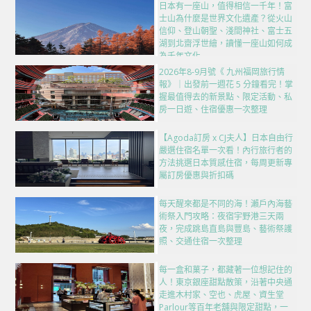
日本有一座山，值得相信一千年！富
士山為什麼是世界文化遺產？從火山
信仰、登山朝聖、淺間神社、富士五
湖到北齋浮世繪，讀懂一座山如何成
為千年文化
2026年8-9月號《 九州福岡旅行情
報》｜出發前一週花 5 分鐘看完！掌
握最值得去的新景點、限定活動、私
房一日遊、住宿優惠一次整理
【Agoda訂房 x CJ夫人】日本自由行
嚴選住宿名單一次看！內行旅行者的
方法挑選日本質感住宿，每周更新專
屬訂房優惠與折扣碼
每天醒來都是不同的海！瀨戶內海藝
術祭入門攻略：夜宿宇野港三天兩
夜，完成跳島直島與豐島、藝術祭護
照、交通住宿一次整理
每一盒和菓子，都藏著一位想記住的
人！東京銀座甜點散策，沿著中央通
走進木村家、空也、虎屋、資生堂
Parlour等百年老舖與限定甜點，一