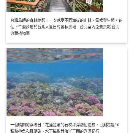
台灣島嶼的森林縮影！一次感受不同海拔的山林、氣候與生態，花
個下午漫步屬於台北人夏日約會私房地｜台北室內免費景點 台北
典藏植物園
一個晴朗的浮潛日！花蓮豐濱的石梯坪浮潛初體驗，目測超過30
種熱帶魚和珊瑚礁，水下攝影與海洋王國的浮潛紀行