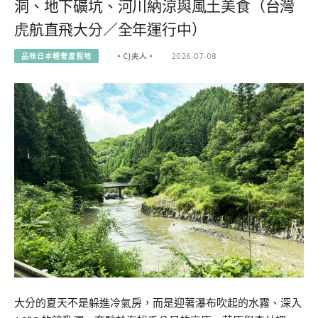
洞、地下礦坑、河川納涼與風土美食（台灣
虎航直飛大分／全年運行中）
品味日本輕奢度假地
。CJ夫人。
2026-07-08
大分的夏天不是躲進冷氣房，而是迎著瀑布吹起的水霧、深入