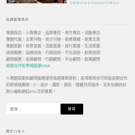
次匯集日本五百年的伴手禮文化
品牌服務項目
專題採訪｜人物專訪、品牌專訪、地方專訪、活動專訪
專題代編｜企業刊物、地方刊物、商業專欄、商業文案
專題策劃｜商業策展、活動策展、旅行策展、生活策展
諮詢服務｜品牌諮詢、行銷諮詢、平台諮詢、創業諮詢
顧問服務｜品牌顧問、行銷顧問、平台顧問、創業顧問
商業合作哲學與敘事DNA
※專題策劃和顧問服務僅供長期專案簽約；各項專案亦可與我長期合作
的跨領域團隊：IT、設計、攝影、廣告、媒體共同協作，另有信賴的社
群小編和網紅KOL可供推薦。
搜
尋
關
鍵
關於CJ夫人
字: