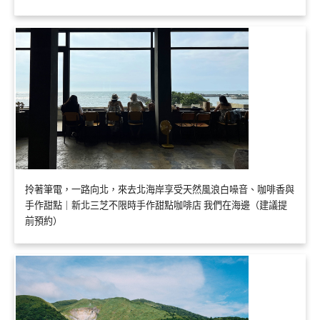
拎著筆電，一路向北，來去北海岸享受天然風浪白噪音、咖啡香與
手作甜點｜新北三芝不限時手作甜點咖啡店 我們在海邊（建議提
前預約）