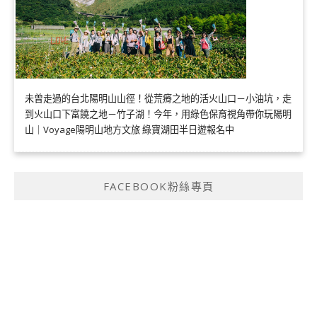
未曾走過的台北陽明山山徑！從荒瘠之地的活火山口－小油坑，走
到火山口下富饒之地－竹子湖！今年，用綠色保育視角帶你玩陽明
山｜Voyage陽明山地方文旅 綠寶湖田半日遊報名中
FACEBOOK粉絲專頁