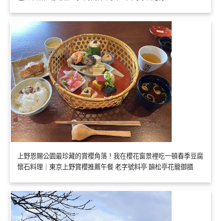
上野恩賜公園最珍藏的賞櫻角落！我在櫻花窗景裡吃一頓春季豆腐
懷石料理｜東京上野賞櫻推薦午餐 老字號料亭 韻松亭花籠御膳