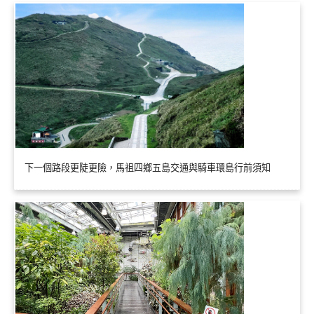
下一個路段更陡更險，馬祖四鄉五島交通與騎車環島行前須知