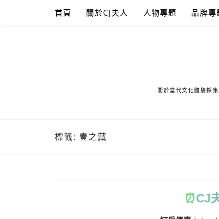
Skip
首頁
關於CJ夫人
人物專題
品牌專
to
content
關於當代文化體驗採集
標籤:
壹之藏
⏰
CJ