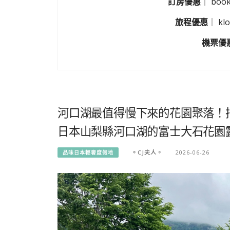
訂房優惠
｜
boo
旅程優惠
｜
k
機票優
河口湖最值得慢下來的花園聚落！
日本山梨縣河口湖的富士大石花園露臺 Fuji 
。CJ夫人。
2026-06-26
品味日本輕奢度假地