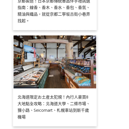
京都製造！日本京都傳統香品伴手禮挑選
指南：線香、香木、香水、香包、香氛、
精油與織品，就從京都二寧坂古街小巷弄
找起。
北海道限定お土産太犯規！內行人豪買8
大地點全攻略：北海道大學、二條市場、
狸小路、Seicomart、札幌車站到新千歲
機場