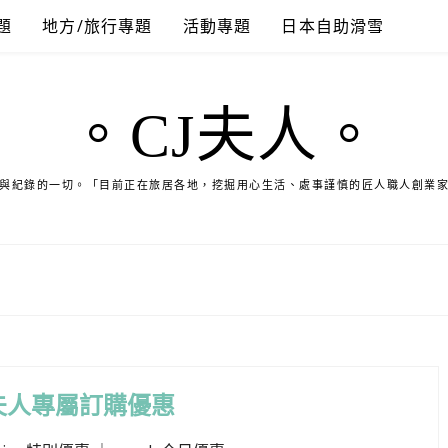
題
地方/旅行專題
活動專題
日本自助滑雪
。CJ夫人。
與紀錄的一切。「目前正在旅居各地，挖掘用心生活、處事謹慎的匠人職人創業
夫人專屬訂購優惠