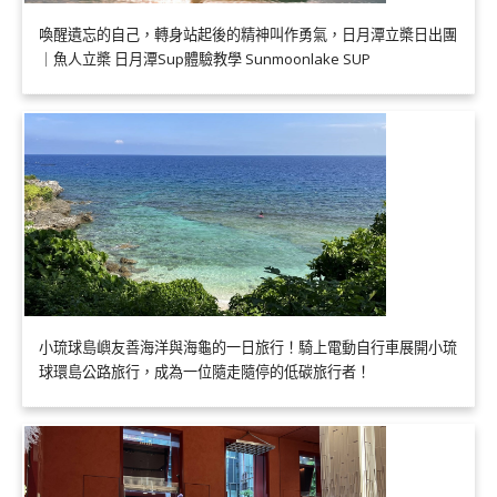
喚醒遺忘的自己，轉身站起後的精神叫作勇氣，日月潭立槳日出團
｜魚人立槳 日月潭Sup體驗教學 Sunmoonlake SUP
小琉球島嶼友善海洋與海龜的一日旅行！騎上電動自行車展開小琉
球環島公路旅行，成為一位隨走隨停的低碳旅行者！