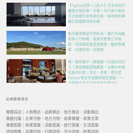
【Agoda訂房 x CJ夫人】日本自由行
嚴選住宿名單一次看！內行旅行者的
方法挑選日本質感住宿，每周更新專
屬訂房優惠與折扣碼
每天醒來都是不同的海！瀨戶內海藝
術祭入門攻略：夜宿宇野港三天兩
夜，完成跳島直島與豐島、藝術祭護
照、交通住宿一次整理
每一盒和菓子，都藏著一位想記住的
人！東京銀座甜點散策，沿著中央通
走進木村家、空也、虎屋、資生堂
Parlour等百年老舖與限定甜點，一
次匯集日本五百年的伴手禮文化
品牌服務項目
專題採訪｜人物專訪、品牌專訪、地方專訪、活動專訪
專題代編｜企業刊物、地方刊物、商業專欄、商業文案
專題策劃｜商業策展、活動策展、旅行策展、生活策展
諮詢服務｜品牌諮詢、行銷諮詢、平台諮詢、創業諮詢