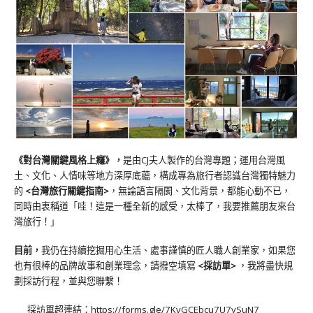
《對台灣關鍵風格上癮》
，
是由CJ夫人製作的台灣專題；運用台灣風
土、文化、人情味等地方深厚底蘊，構成專為旅行者認識台灣獨特魅力
的
<台灣旅行關鍵指南>
，無論語言隔閡、文化背景，都能心動不已，
同時由衷稱道「哇！這是一種全新的感受，太棒了，我要推薦朋友來台
灣旅行！」
目前，
我仍在持續挖掘用心生活、處事謹慎的匠人職人創業家，如果您
也有很棒的品牌故事和創業理念，請撥空填寫
<
採訪單
>
，我將盡快規
劃採訪行程，並與您聯繫！
採訪單超連結：
https://forms.gle/7KvGCEbcu7U7ySuN7