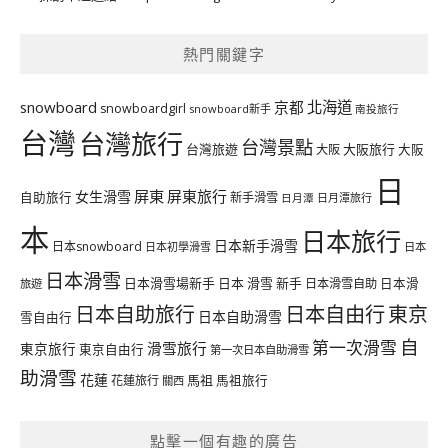
熱門關鍵字
北海道
snowboard
京都
snowboardgirl
snowboard新手
南投旅行
台灣
台灣旅行
台灣景點
台灣旅遊
大阪旅行
大阪
大阪
日
屏東
屏東旅行
女生滑雪
自助旅行
新手滑雪
日月潭旅行
日月潭
本
日本旅行
日本新手滑雪
日本snowboard
日本初學滑雪
日本
日本滑雪
日本滑雪場新手
日本 滑雪 新手
日本滑雪自助
日本滑
旅遊
日本自由行
日本自助旅行
東京
日本自助滑雪
雪自由行
自
第一次滑雪
滑雪旅行
東京旅行
東京自由行
第一次日本自助滑雪
助滑雪
花蓮
馬祖
花蓮旅行
馬祖旅行
關西
點擊一個有趣的廣告