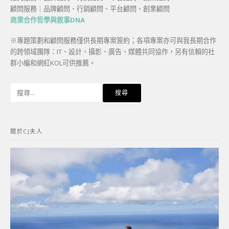
顧問服務｜品牌顧問、行銷顧問、平台顧問、創業顧問
商業合作哲學與敘事DNA
※專題策劃和顧問服務僅供長期專案簽約；各項專案亦可與我長期合作
的跨領域團隊：IT、設計、攝影、廣告、媒體共同協作，另有信賴的社
群小編和網紅KOL可供推薦。
搜
尋
關
鍵
關於CJ夫人
字: