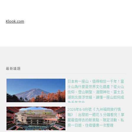
Klook.com
最新議題
日本有一座山，值得相信一千年！富
士山為什麼是世界文化遺產？從火山
信仰、登山朝聖、淺間神社、富士五
湖到北齋浮世繪，讀懂一座山如何成
為千年文化
2026年8-9月號《 九州福岡旅行情
報》｜出發前一週花 5 分鐘看完！掌
握最值得去的新景點、限定活動、私
房一日遊、住宿優惠一次整理