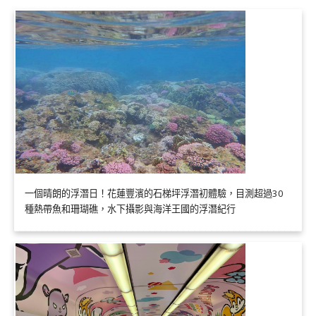
一個晴朗的浮潛日！花蓮豐濱的石梯坪浮潛初體驗，目測超過30
種熱帶魚和珊瑚礁，水下攝影與海洋王國的浮潛紀行