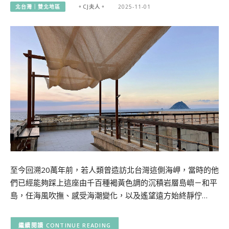
北台灣｜雙北地區
。CJ夫人。
2025-11-01
至今回溯20萬年前，若人類曾造訪北台灣這側海岬，當時的他
們已經能夠踩上這座由千百種褐黃色調的沉積岩層島嶼－和平
島，任海風吹撫、感受海潮變化，以及遙望遠方始終靜佇…
CONTINUE READING