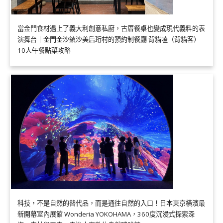
當金門食材遇上了義大利創意私廚，古厝餐桌也變成現代義料的表
演舞台｜金門金沙鎮沙美后珩村的預約制餐廳 背貓嗑（背貓客）
10人午餐點菜攻略
科技，不是自然的替代品，而是通往自然的入口！日本東京橫濱最
新開幕室內展館 Wonderia YOKOHAMA，360度沉浸式探索深