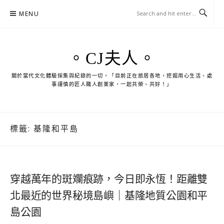
Skip
MENU
to
content
。CJ夫人。
關於當代文化體驗採集與紀錄的一切。「目前正在旅居各地，挖掘用心生活、處
事謹慎的匠人職人創業家，一起共榮、共好！」
標籤:
基隆和平島
穿越萬年的斑斕痕跡，今日即永恆！距離雙
北最近的世界秘境島嶼｜基隆地質公園和平
島公園