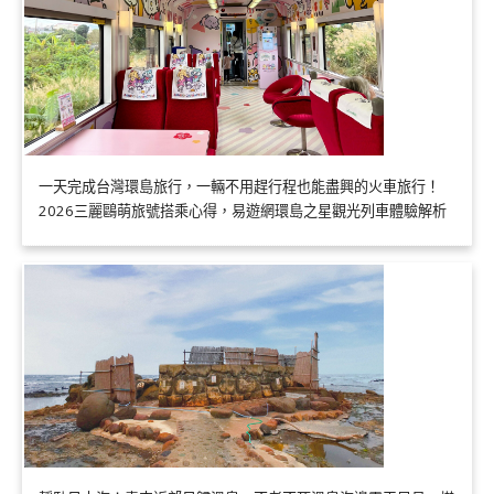
一天完成台灣環島旅行，一輛不用趕行程也能盡興的火車旅行！
2026三麗鷗萌旅號搭乘心得，易遊網環島之星觀光列車體驗解析