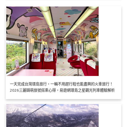
一天完成台灣環島旅行，一輛不用趕行程也能盡興的火車旅行！
2026三麗鷗萌旅號搭乘心得，易遊網環島之星觀光列車體驗解析