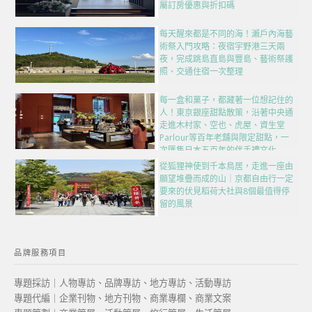
屬訂房優惠與折扣碼
每天醒來都是不同的海！瀨戶內海藝
術祭入門攻略：夜宿宇野港三天兩
夜，完成跳島直島與豐島、藝術祭護
照、交通住宿一次整理
每一盒和菓子，都藏著一位想記住的
人！東京銀座甜點散策，沿著中央通
走進木村家、空也、虎屋、資生堂
Parlour等百年老舖與限定甜點，一
次匯集日本五百年的伴手禮文化
從狐狸神使到千本鳥居，走進一座由
願望堆疊而成的山｜京都自由行一定
要來的伏見稻荷大社與8個最值得停
留的風景
品牌服務項目
專題採訪｜人物專訪、品牌專訪、地方專訪、活動專訪
專題代編｜企業刊物、地方刊物、商業專欄、商業文案