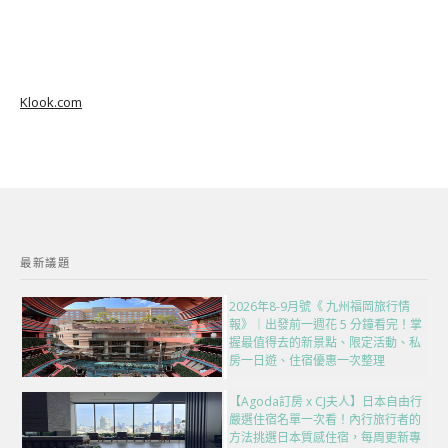
Klook.com
最新議題
2026年8-9月號《 九州福岡旅行情
報》｜出發前一週花 5 分鐘看完！掌
握最值得去的新景點、限定活動、私
房一日遊、住宿優惠一次整理
【Agoda訂房 x CJ夫人】日本自由行
嚴選住宿名單一次看！內行旅行者的
方法挑選日本質感住宿，每周更新專