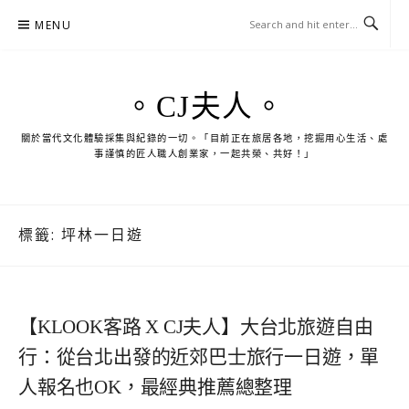
Skip
MENU
to
content
。CJ夫人。
關於當代文化體驗採集與紀錄的一切。「目前正在旅居各地，挖掘用心生活、處
事謹慎的匠人職人創業家，一起共榮、共好！」
標籤:
坪林一日遊
【KLOOK客路 X CJ夫人】大台北旅遊自由
行：從台北出發的近郊巴士旅行一日遊，單
人報名也OK，最經典推薦總整理