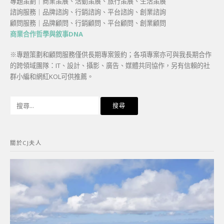
專題策劃｜商業策展、活動策展、旅行策展、生活策展
諮詢服務｜品牌諮詢、行銷諮詢、平台諮詢、創業諮詢
顧問服務｜品牌顧問、行銷顧問、平台顧問、創業顧問
商業合作哲學與敘事DNA
※專題策劃和顧問服務僅供長期專案簽約；各項專案亦可與我長期合作
的跨領域團隊：IT、設計、攝影、廣告、媒體共同協作，另有信賴的社
群小編和網紅KOL可供推薦。
搜
尋
關
鍵
關於CJ夫人
字: