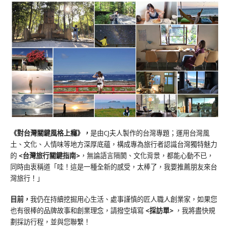
《對台灣關鍵風格上癮》
，
是由CJ夫人製作的台灣專題；運用台灣風
土、文化、人情味等地方深厚底蘊，構成專為旅行者認識台灣獨特魅力
的
<台灣旅行關鍵指南>
，無論語言隔閡、文化背景，都能心動不已，
同時由衷稱道「哇！這是一種全新的感受，太棒了，我要推薦朋友來台
灣旅行！」
目前，
我仍在持續挖掘用心生活、處事謹慎的匠人職人創業家，如果您
也有很棒的品牌故事和創業理念，請撥空填寫
<
採訪單
>
，我將盡快規
劃採訪行程，並與您聯繫！