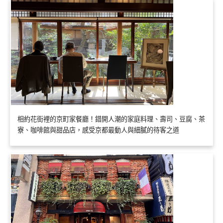
相約花街裡的京町家餐廳！錯開人潮的家庭料理、壽司、豆腐、茶
寮、咖啡館與甜品店，感受京都最動人與細膩的待客之道