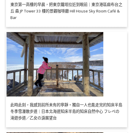
東京第一高樓的早晨，把東京鐵塔拉近到眼前｜東京港區麻布台之
丘 森 JP Tower 33 樓的景觀咖啡廳 Hill House Sky Room Café &
Bar
此時此刻，我感到前所未有的寧靜。獨自一人也能走完的知床半島
冬季雪瀑散步道｜日本北海道知床半島的知床自然中心 フレペの
滝遊歩道／乙女の淚展望台