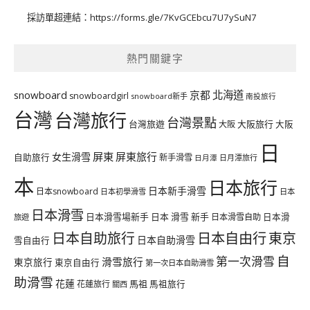
採訪單超連結：
https://forms.gle/7KvGCEbcu7U7ySuN7
熱門關鍵字
北海道
snowboard
京都
snowboardgirl
snowboard新手
南投旅行
台灣
台灣旅行
台灣景點
台灣旅遊
大阪旅行
大阪
大阪
日
屏東
屏東旅行
女生滑雪
自助旅行
新手滑雪
日月潭旅行
日月潭
本
日本旅行
日本新手滑雪
日本snowboard
日本初學滑雪
日本
日本滑雪
日本滑雪場新手
日本 滑雪 新手
日本滑雪自助
日本滑
旅遊
日本自由行
日本自助旅行
東京
日本自助滑雪
雪自由行
自
第一次滑雪
滑雪旅行
東京旅行
東京自由行
第一次日本自助滑雪
助滑雪
花蓮
馬祖
花蓮旅行
馬祖旅行
關西