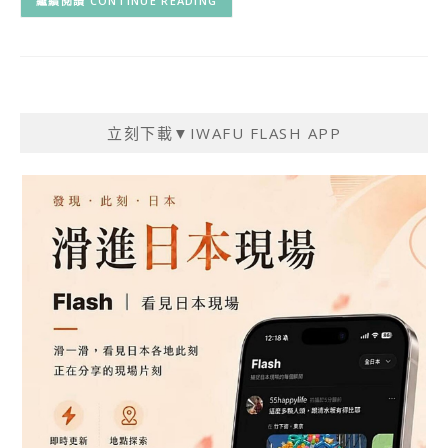
CONTINUE READING
立刻下載▼IWAFU FLASH APP