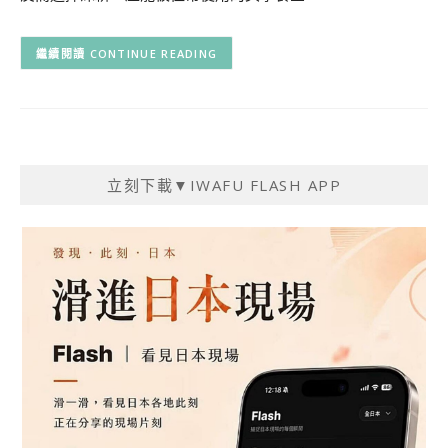
CONTINUE READING
立刻下載▼IWAFU FLASH APP