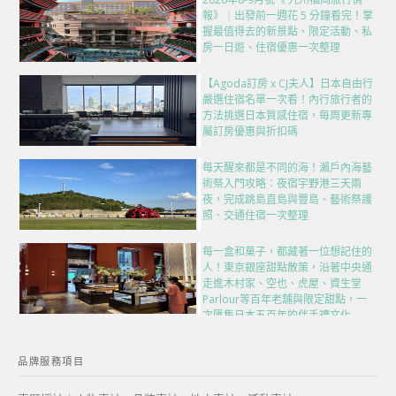
報》｜出發前一週花 5 分鐘看完！掌
握最值得去的新景點、限定活動、私
房一日遊、住宿優惠一次整理
【Agoda訂房 x CJ夫人】日本自由行
嚴選住宿名單一次看！內行旅行者的
方法挑選日本質感住宿，每周更新專
屬訂房優惠與折扣碼
每天醒來都是不同的海！瀨戶內海藝
術祭入門攻略：夜宿宇野港三天兩
夜，完成跳島直島與豐島、藝術祭護
照、交通住宿一次整理
每一盒和菓子，都藏著一位想記住的
人！東京銀座甜點散策，沿著中央通
走進木村家、空也、虎屋、資生堂
Parlour等百年老舖與限定甜點，一
次匯集日本五百年的伴手禮文化
品牌服務項目