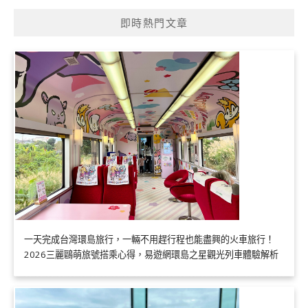
即時熱門文章
一天完成台灣環島旅行，一輛不用趕行程也能盡興的火車旅行！
2026三麗鷗萌旅號搭乘心得，易遊網環島之星觀光列車體驗解析