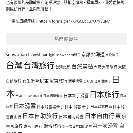
也有很棒的品牌故事和創業理念，請撥空填寫
<
採訪單
>
，我將盡快規
劃採訪行程，並與您聯繫！
採訪單超連結：
https://forms.gle/7KvGCEbcu7U7ySuN7
熱門關鍵字
北海道
snowboard
京都
snowboardgirl
snowboard新手
南投旅行
台灣
台灣旅行
台灣景點
台灣旅遊
大阪旅行
大阪
大阪
日
屏東
屏東旅行
女生滑雪
自助旅行
新手滑雪
日月潭旅行
日月潭
本
日本旅行
日本新手滑雪
日本snowboard
日本初學滑雪
日本
日本滑雪
日本滑雪場新手
日本 滑雪 新手
日本滑雪自助
日本滑
旅遊
日本自由行
日本自助旅行
東京
日本自助滑雪
雪自由行
自
第一次滑雪
滑雪旅行
東京旅行
東京自由行
第一次日本自助滑雪