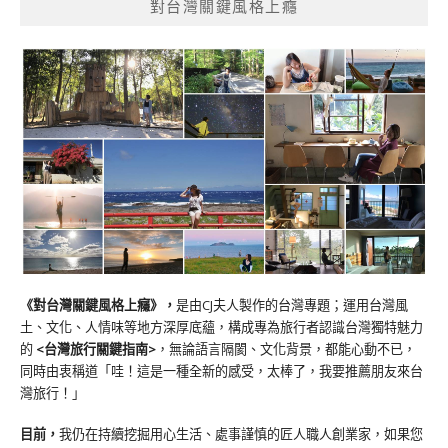
對台灣關鍵風格上癮
《對台灣關鍵風格上癮》
，
是由CJ夫人製作的台灣專題；運用台灣風
土、文化、人情味等地方深厚底蘊，構成專為旅行者認識台灣獨特魅力
的
<台灣旅行關鍵指南>
，無論語言隔閡、文化背景，都能心動不已，
同時由衷稱道「哇！這是一種全新的感受，太棒了，我要推薦朋友來台
灣旅行！」
目前，
我仍在持續挖掘用心生活、處事謹慎的匠人職人創業家，如果您