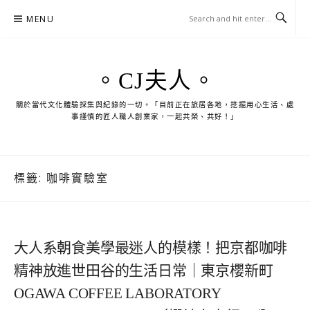
Skip
MENU
to
content
。CJ夫人。
關於當代文化體驗採集與紀錄的一切。「目前正在旅居各地，挖掘用心生活、處
事謹慎的匠人職人創業家，一起共榮、共好！」
標籤:
咖啡實驗室
大人系朝食美學最迷人的模樣！把京都咖啡
精神放進世田谷的生活日常｜東京櫻新町
OGAWA COFFEE LABORATORY