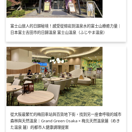
富士山旅人的日歸秘境！感受從熔岩到溫泉水的富士山療癒力量｜
日本富士吉田市的日歸溫泉 富士山溫泉（ふじやま温泉）
從大阪最繁忙的梅田車站與百貨地下街，找到另一座會呼吸的城市
森林與天然溫泉｜Grand Green Osaka × 梅北天然溫泉蓮（めき
た温泉 蓮）的都市人健康調理提案