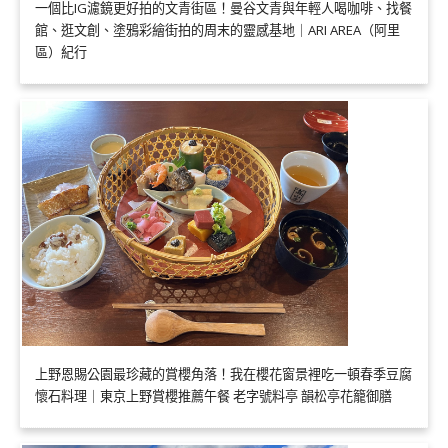
一個比IG濾鏡更好拍的文青街區！曼谷文青與年輕人喝咖啡、找餐
館、逛文創、塗鴉彩繪街拍的周末的靈感基地｜ARI AREA（阿里
區）紀行
上野恩賜公園最珍藏的賞櫻角落！我在櫻花窗景裡吃一頓春季豆腐
懷石料理｜東京上野賞櫻推薦午餐 老字號料亭 韻松亭花籠御膳