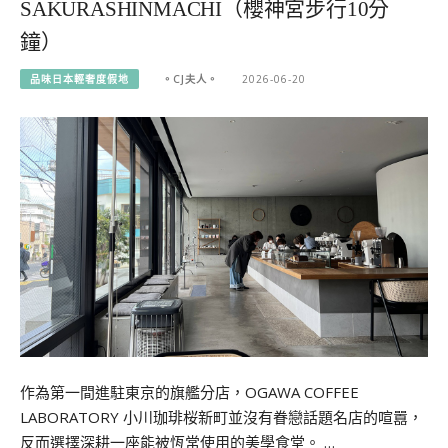
SAKURASHINMACHI（櫻神宮步行10分
鐘）
品味日本輕奢度假地
。CJ夫人。
2026-06-20
作為第一間進駐東京的旗艦分店，OGAWA COFFEE
LABORATORY 小川珈琲桜新町並沒有眷戀話題名店的喧囂，
反而選擇深耕一座能被恆常使用的美學食堂。 …