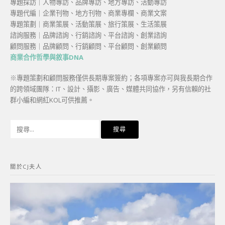
專題採訪｜人物專訪、品牌專訪、地方專訪、活動專訪
專題代編｜企業刊物、地方刊物、商業專欄、商業文案
專題策劃｜商業策展、活動策展、旅行策展、生活策展
諮詢服務｜品牌諮詢、行銷諮詢、平台諮詢、創業諮詢
顧問服務｜品牌顧問、行銷顧問、平台顧問、創業顧問
商業合作哲學與敘事DNA
※專題策劃和顧問服務僅供長期專案簽約；各項專案亦可與我長期合作
的跨領域團隊：IT、設計、攝影、廣告、媒體共同協作，另有信賴的社
群小編和網紅KOL可供推薦。
搜
尋
關
鍵
關於CJ夫人
字: