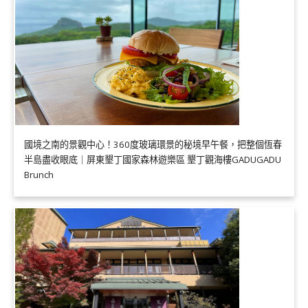
國境之南的景觀中心！360度玻璃環景的秘境早午餐，把整個恆春
半島盡收眼底｜屏東墾丁國家森林遊樂區 墾丁觀海樓GADUGADU
Brunch