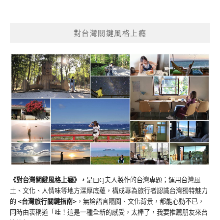
對台灣關鍵風格上癮
《對台灣關鍵風格上癮》
，
是由CJ夫人製作的台灣專題；運用台灣風
土、文化、人情味等地方深厚底蘊，構成專為旅行者認識台灣獨特魅力
的
<台灣旅行關鍵指南>
，無論語言隔閡、文化背景，都能心動不已，
同時由衷稱道「哇！這是一種全新的感受，太棒了，我要推薦朋友來台