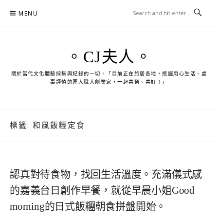
Skip
MENU
to
content
。CJ夫人。
關於當代文化體驗採集與紀錄的一切。「目前正在旅居各地，挖掘用心生活、處
事謹慎的匠人職人創業家，一起共榮、共好！」
標籤:
和風飯糰定食
認真對待食物，找回生活溫度。充滿儀式感
的嘉義台日創作早餐，就從早晨小姐Good
morning的日式飯糰朝食拼盤開始。