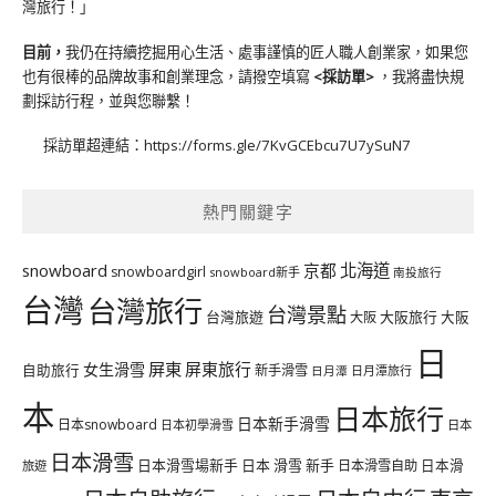
灣旅行！」
目前，
我仍在持續挖掘用心生活、處事謹慎的匠人職人創業家，如果您
也有很棒的品牌故事和創業理念，請撥空填寫
<
採訪單
>
，我將盡快規
劃採訪行程，並與您聯繫！
採訪單超連結：
https://forms.gle/7KvGCEbcu7U7ySuN7
熱門關鍵字
北海道
snowboard
京都
snowboardgirl
snowboard新手
南投旅行
台灣
台灣旅行
台灣景點
台灣旅遊
大阪旅行
大阪
大阪
日
屏東
屏東旅行
女生滑雪
自助旅行
新手滑雪
日月潭旅行
日月潭
本
日本旅行
日本新手滑雪
日本snowboard
日本初學滑雪
日本
日本滑雪
日本滑雪場新手
日本 滑雪 新手
日本滑雪自助
日本滑
旅遊