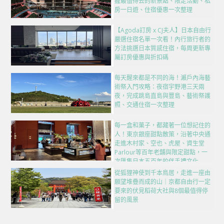
握最值得去的新景點、限定活動、私
房一日遊、住宿優惠一次整理
【Agoda訂房 x CJ夫人】日本自由行
嚴選住宿名單一次看！內行旅行者的
方法挑選日本質感住宿，每周更新專
屬訂房優惠與折扣碼
每天醒來都是不同的海！瀨戶內海藝
術祭入門攻略：夜宿宇野港三天兩
夜，完成跳島直島與豐島、藝術祭護
照、交通住宿一次整理
每一盒和菓子，都藏著一位想記住的
人！東京銀座甜點散策，沿著中央通
走進木村家、空也、虎屋、資生堂
Parlour等百年老舖與限定甜點，一
次匯集日本五百年的伴手禮文化
從狐狸神使到千本鳥居，走進一座由
願望堆疊而成的山｜京都自由行一定
要來的伏見稻荷大社與8個最值得停
留的風景