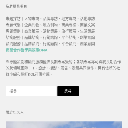
品牌服務項目
專題採訪｜人物專訪、品牌專訪、地方專訪、活動專訪
專題代編｜企業刊物、地方刊物、商業專欄、商業文案
專題策劃｜商業策展、活動策展、旅行策展、生活策展
諮詢服務｜品牌諮詢、行銷諮詢、平台諮詢、創業諮詢
顧問服務｜品牌顧問、行銷顧問、平台顧問、創業顧問
商業合作哲學與敘事DNA
※專題策劃和顧問服務僅供長期專案簽約；各項專案亦可與我長期合作
的跨領域團隊：IT、設計、攝影、廣告、媒體共同協作，另有信賴的社
群小編和網紅KOL可供推薦。
搜
尋
關
鍵
關於CJ夫人
字: