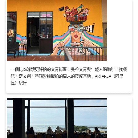
一個比IG濾鏡更好拍的文青街區！曼谷文青與年輕人喝咖啡、找餐
館、逛文創、塗鴉彩繪街拍的周末的靈感基地｜ARI AREA（阿里
區）紀行