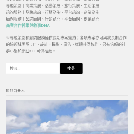
專題策劃｜商業策展、活動策展、旅行策展、生活策展
諮詢服務｜品牌諮詢、行銷諮詢、平台諮詢、創業諮詢
顧問服務｜品牌顧問、行銷顧問、平台顧問、創業顧問
商業合作哲學與敘事DNA
※專題策劃和顧問服務僅供長期專案簽約；各項專案亦可與我長期合作
的跨領域團隊：IT、設計、攝影、廣告、媒體共同協作，另有信賴的社
群小編和網紅KOL可供推薦。
搜
尋
關
鍵
關於CJ夫人
字: