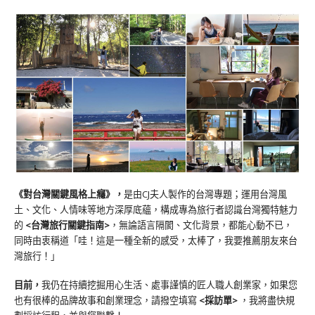
《對台灣關鍵風格上癮》
，
是由CJ夫人製作的台灣專題；運用台灣風
土、文化、人情味等地方深厚底蘊，構成專為旅行者認識台灣獨特魅力
的
<台灣旅行關鍵指南>
，無論語言隔閡、文化背景，都能心動不已，
同時由衷稱道「哇！這是一種全新的感受，太棒了，我要推薦朋友來台
灣旅行！」
目前，
我仍在持續挖掘用心生活、處事謹慎的匠人職人創業家，如果您
也有很棒的品牌故事和創業理念，請撥空填寫
<
採訪單
>
，我將盡快規