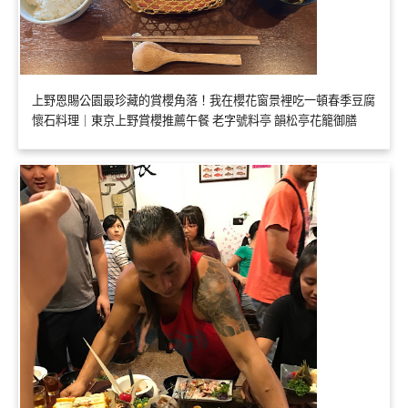
上野恩賜公園最珍藏的賞櫻角落！我在櫻花窗景裡吃一頓春季豆腐
懷石料理｜東京上野賞櫻推薦午餐 老字號料亭 韻松亭花籠御膳