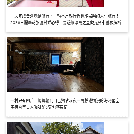
一天完成台灣環島旅行，一輛不用趕行程也能盡興的火車旅行！
2026三麗鷗萌旅號搭乘心得，易遊網環島之星觀光列車體驗解析
一村只有四戶，總算輪到自己獨佔暗夜一隅靜謐嫻漫的海灣星空｜
馬祖南竿夫人咖啡館&背包客民宿