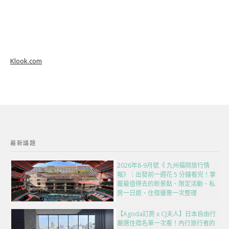
Klook.com
最新議題
2026年8-9月號《 九州福岡旅行情
報》｜出發前一週花 5 分鐘看完！掌
握最值得去的新景點、限定活動、私
房一日遊、住宿優惠一次整理
【Agoda訂房 x CJ夫人】日本自由行
嚴選住宿名單一次看！內行旅行者的