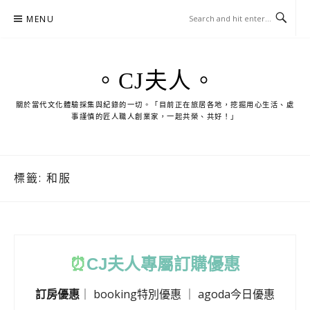
Skip
MENU
to
content
。CJ夫人。
關於當代文化體驗採集與紀錄的一切。「目前正在旅居各地，挖掘用心生活、處
事謹慎的匠人職人創業家，一起共榮、共好！」
標籤:
和服
⏰
CJ
夫人專屬訂購優惠
訂房優惠
｜
booking特別優惠
｜
agoda今日優惠