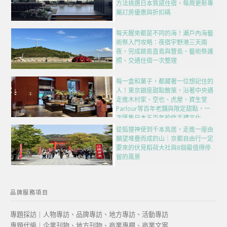
方法挑選日本質感住宿，每周更新專
屬訂房優惠與折扣碼
每天醒來都是不同的海！瀨戶內海藝
術祭入門攻略：夜宿宇野港三天兩
夜，完成跳島直島與豐島、藝術祭護
照、交通住宿一次整理
每一盒和菓子，都藏著一位想記住的
人！東京銀座甜點散策，沿著中央通
走進木村家、空也、虎屋、資生堂
Parlour等百年老舖與限定甜點，一
次匯集日本五百年的伴手禮文化
從狐狸神使到千本鳥居，走進一座由
願望堆疊而成的山｜京都自由行一定
要來的伏見稻荷大社與8個最值得停
留的風景
品牌服務項目
專題採訪｜人物專訪、品牌專訪、地方專訪、活動專訪
專題代編｜企業刊物、地方刊物、商業專欄、商業文案