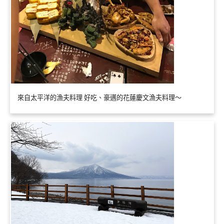
來自太平洋的漁夫料理 好吃、豪邁的花蓮慶文漁夫料理～