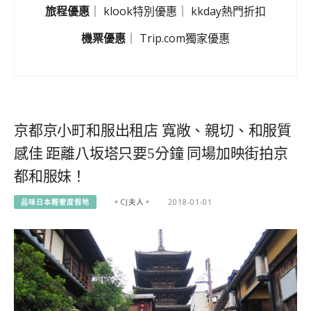
旅程優惠
｜
klook特別優惠
｜
kkday熱門折扣
機票優惠
｜
Trip.com獨家優惠
京都京小町和服出租店 寬敞、親切、和服質
感佳 距離八坂塔只要5分鐘 同場加映街拍京
都和服妹！
品味日本輕奢度假地
。CJ夫人。
2018-01-01