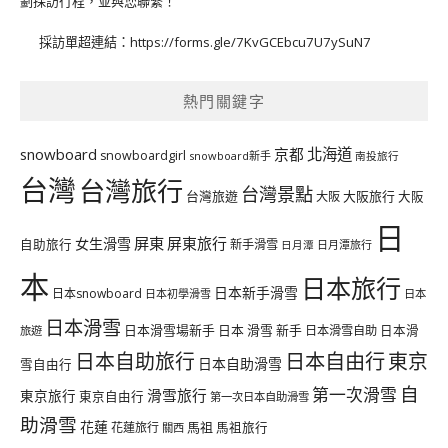
劃採訪行程，並與您聯繫！
採訪單超連結：
https://forms.gle/7KvGCEbcu7U7ySuN7
熱門關鍵字
北海道
snowboard
京都
snowboardgirl
snowboard新手
南投旅行
台灣
台灣旅行
台灣景點
台灣旅遊
大阪旅行
大阪
大阪
日
屏東
屏東旅行
女生滑雪
自助旅行
新手滑雪
日月潭旅行
日月潭
本
日本旅行
日本新手滑雪
日本snowboard
日本初學滑雪
日本
日本滑雪
日本滑雪場新手
日本 滑雪 新手
日本滑雪自助
日本滑
旅遊
日本自由行
日本自助旅行
東京
日本自助滑雪
雪自由行
自
第一次滑雪
滑雪旅行
東京旅行
東京自由行
第一次日本自助滑雪
助滑雪
花蓮
馬祖
花蓮旅行
馬祖旅行
關西