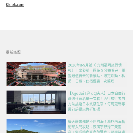
Klook.com
最新議題
2026年8-9月號《 九州福岡旅行情
報》｜出發前一週花 5 分鐘看完！掌
握最值得去的新景點、限定活動、私
房一日遊、住宿優惠一次整理
【Agoda訂房 x CJ夫人】日本自由行
嚴選住宿名單一次看！內行旅行者的
方法挑選日本質感住宿，每周更新專
屬訂房優惠與折扣碼
每天醒來都是不同的海！瀨戶內海藝
術祭入門攻略：夜宿宇野港三天兩
夜，完成跳島直島與豐島、藝術祭護