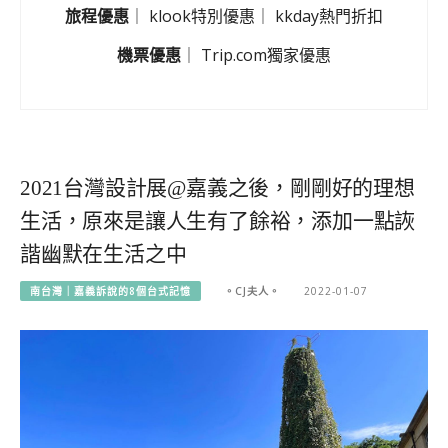
旅程優惠
｜
klook特別優惠
｜
kkday熱門折扣
機票優惠
｜
Trip.com獨家優惠
2021台灣設計展@嘉義之後，剛剛好的理想
生活，原來是讓人生有了餘裕，添加一點詼
諧幽默在生活之中
南台灣｜嘉義訴說的8個台式記憶
。CJ夫人。
2022-01-07