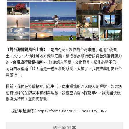
《對台灣關鍵風格上癮》
，
是由CJ夫人製作的台灣專題；運用台灣風
土、文化、人情味等地方深厚底蘊，構成專為旅行者認識台灣獨特魅力
的
<台灣旅行關鍵指南>
，無論語言隔閡、文化背景，都能心動不已，
同時由衷稱道「哇！這是一種全新的感受，太棒了，我要推薦朋友來台
灣旅行！」
目前，
我仍在持續挖掘用心生活、處事謹慎的匠人職人創業家，如果您
也有很棒的品牌故事和創業理念，請撥空填寫
<
採訪單
>
，我將盡快規
劃採訪行程，並與您聯繫！
採訪單超連結：
https://forms.gle/7KvGCEbcu7U7ySuN7
熱門關鍵字