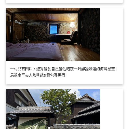
一村只有四戶，總算輪到自己獨佔暗夜一隅靜謐嫻漫的海灣星空｜
馬祖南竿夫人咖啡館&背包客民宿