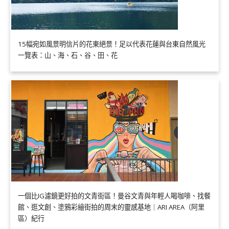
15幅宛如風景明信片的花東絕景！足以代表花蓮與台東自然風光
一覽表：山、海、石、谷、田、花
一個比IG濾鏡更好拍的文青街區！曼谷文青與年輕人喝咖啡、找餐
館、逛文創、塗鴉彩繪街拍的周末的靈感基地｜ARI AREA（阿里
區）紀行