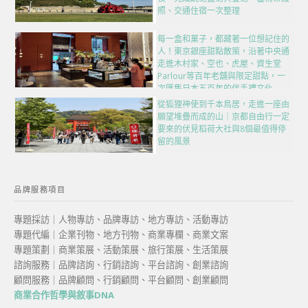
照、交通住宿一次整理
每一盒和菓子，都藏著一位想記住的
人！東京銀座甜點散策，沿著中央通
走進木村家、空也、虎屋、資生堂
Parlour等百年老舖與限定甜點，一
次匯集日本五百年的伴手禮文化
從狐狸神使到千本鳥居，走進一座由
願望堆疊而成的山｜京都自由行一定
要來的伏見稻荷大社與8個最值得停
留的風景
品牌服務項目
專題採訪｜人物專訪、品牌專訪、地方專訪、活動專訪
專題代編｜企業刊物、地方刊物、商業專欄、商業文案
專題策劃｜商業策展、活動策展、旅行策展、生活策展
諮詢服務｜品牌諮詢、行銷諮詢、平台諮詢、創業諮詢
顧問服務｜品牌顧問、行銷顧問、平台顧問、創業顧問
商業合作哲學與敘事DNA