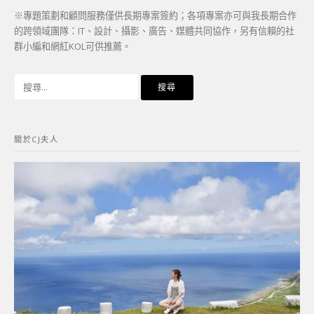
※專題策劃和顧問服務僅供長期專案簽約；各項專案亦可與我長期合作
的跨領域團隊：IT、設計、攝影、廣告、媒體共同協作，另有信賴的社
群小編和網紅KOL可供推薦。
搜
尋
關
鍵
關於CJ夫人
字: