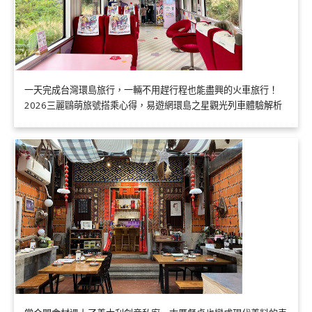
一天完成台灣環島旅行，一輛不用趕行程也能盡興的火車旅行！
2026三麗鷗萌旅號搭乘心得，易遊網環島之星觀光列車體驗解析