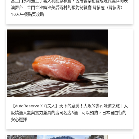
當金門食材遇上了義大利創意私廚，古厝餐桌也變成現代義料的表
演舞台｜金門金沙鎮沙美后珩村的預約制餐廳 背貓嗑（背貓客）
10人午餐點菜攻略
【AutoReserve X CJ夫人】天下的廚房！大阪的壽司味道之旅｜大
阪精選人氣與實力兼具的壽司名店8選｜可以預約，日本自由行的
安心選擇