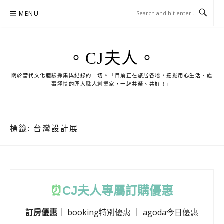
Skip
MENU
to
content
。CJ夫人。
關於當代文化體驗採集與紀錄的一切。「目前正在旅居各地，挖掘用心生活、處
事謹慎的匠人職人創業家，一起共榮、共好！」
標籤:
台灣設計展
⏰
CJ
夫人專屬訂購優惠
訂房優惠
｜
booking特別優惠
｜
agoda今日優惠