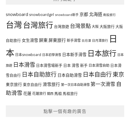
北海道
snowboard
京都
snowboardgirl
snowboard新手
南投旅行
台灣
台灣旅行
台灣景點
台灣旅遊
大阪旅行
大阪
大阪
日
屏東
屏東旅行
女生滑雪
自助旅行
新手滑雪
日月潭旅行
日月潭
本
日本旅行
日本新手滑雪
日本snowboard
日本初學滑雪
日本
日本滑雪
日本滑雪場新手
日本 滑雪 新手
日本滑雪自助
日本滑
旅遊
日本自由行
日本自助旅行
東京
日本自助滑雪
雪自由行
自
第一次滑雪
滑雪旅行
東京旅行
東京自由行
第一次日本自助滑雪
助滑雪
花蓮
馬祖
花蓮旅行
馬祖旅行
關西
點擊一個有趣的廣告