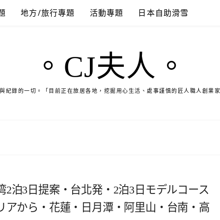
題
地方/旅行專題
活動專題
日本自助滑雪
。CJ夫人。
與紀錄的一切。「目前正在旅居各地，挖掘用心生活、處事謹慎的匠人職人創業
2泊3日提案・台北発・2泊3日モデルコース
エリアから・花蓮・日月潭・阿里山・台南・高