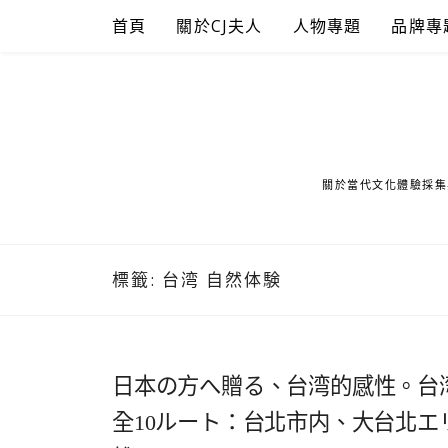
Skip
首頁
關於CJ夫人
人物專題
品牌專
to
content
關於當代文化體驗採集
標籤:
台湾 自然体験
日本の方へ贈る、台湾的感性。台湾
全10ルート：台北市内、大台北