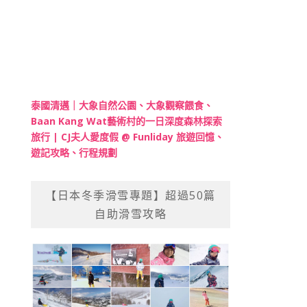
泰國清邁｜大象自然公園、大象觀察餵食、
Baan Kang Wat藝術村的一日深度森林探索
旅行 | CJ夫人愛度假 @ Funliday 旅遊回憶、
遊記攻略、行程規劃
【日本冬季滑雪專題】超過50篇
自助滑雪攻略