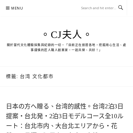
Skip
MENU
to
content
。CJ夫人。
關於當代文化體驗採集與紀錄的一切。「目前正在旅居各地，挖掘用心生活、處
事謹慎的匠人職人創業家，一起共榮、共好！」
標籤:
台湾 文化都市
日本の方へ贈る、台湾的感性。台湾2泊3日
提案・台北発・2泊3日モデルコース全10ル
ート：台北市内、大台北エリアから・花