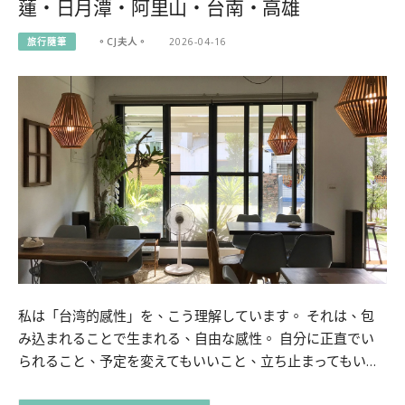
蓮・日月潭・阿里山・台南・高雄
旅行隨筆
。CJ夫人。
2026-04-16
私は「台湾的感性」を、こう理解しています。 それは、包
み込まれることで生まれる、自由な感性。 自分に正直でい
られること、予定を変えてもいいこと、立ち止まってもい…