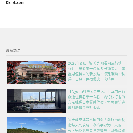
Klook.com
最新議題
2026年8-9月號《 九州福岡旅行情
報》｜出發前一週花 5 分鐘看完！掌
握最值得去的新景點、限定活動、私
房一日遊、住宿優惠一次整理
【Agoda訂房 x CJ夫人】日本自由行
嚴選住宿名單一次看！內行旅行者的
方法挑選日本質感住宿，每周更新專
屬訂房優惠與折扣碼
每天醒來都是不同的海！瀨戶內海藝
術祭入門攻略：夜宿宇野港三天兩
夜，完成跳島直島與豐島、藝術祭護