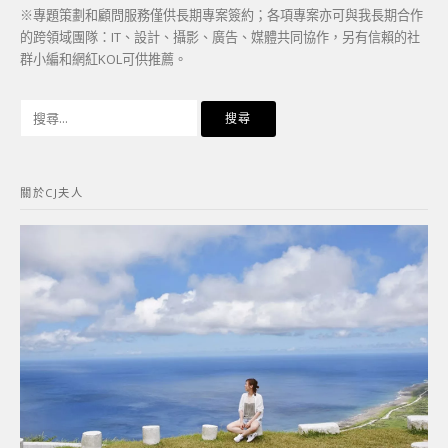
※專題策劃和顧問服務僅供長期專案簽約；各項專案亦可與我長期合作
的跨領域團隊：IT、設計、攝影、廣告、媒體共同協作，另有信賴的社
群小編和網紅KOL可供推薦。
搜
尋
關
鍵
關於CJ夫人
字: