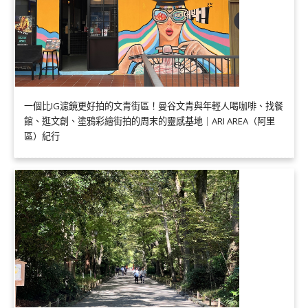
一個比IG濾鏡更好拍的文青街區！曼谷文青與年輕人喝咖啡、找餐
館、逛文創、塗鴉彩繪街拍的周末的靈感基地｜ARI AREA（阿里
區）紀行