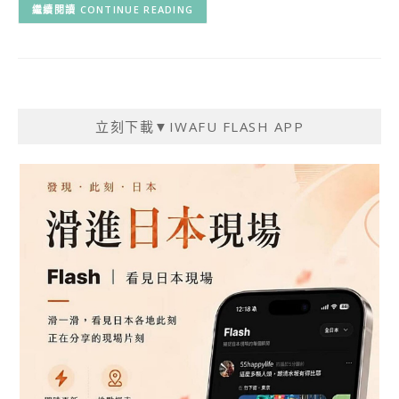
CONTINUE READING
立刻下載▼IWAFU FLASH APP