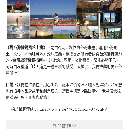
《對台灣關鍵風格上癮》
，
是由CJ夫人製作的台灣專題；運用台灣風
土、文化、人情味等地方深厚底蘊，構成專為旅行者認識台灣獨特魅力
的
<台灣旅行關鍵指南>
，無論語言隔閡、文化背景，都能心動不已，
同時由衷稱道「哇！這是一種全新的感受，太棒了，我要推薦朋友來台
灣旅行！」
目前，
我仍在持續挖掘用心生活、處事謹慎的匠人職人創業家，如果您
也有很棒的品牌故事和創業理念，請撥空填寫
<
採訪單
>
，我將盡快規
劃採訪行程，並與您聯繫！
採訪單超連結：
https://forms.gle/7KvGCEbcu7U7ySuN7
熱門關鍵字