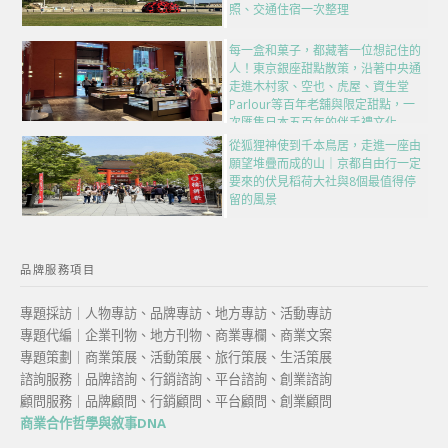
照、交通住宿一次整理
每一盒和菓子，都藏著一位想記住的
人！東京銀座甜點散策，沿著中央通
走進木村家、空也、虎屋、資生堂
Parlour等百年老舖與限定甜點，一
次匯集日本五百年的伴手禮文化
從狐狸神使到千本鳥居，走進一座由
願望堆疊而成的山｜京都自由行一定
要來的伏見稻荷大社與8個最值得停
留的風景
品牌服務項目
專題採訪｜人物專訪、品牌專訪、地方專訪、活動專訪
專題代編｜企業刊物、地方刊物、商業專欄、商業文案
專題策劃｜商業策展、活動策展、旅行策展、生活策展
諮詢服務｜品牌諮詢、行銷諮詢、平台諮詢、創業諮詢
顧問服務｜品牌顧問、行銷顧問、平台顧問、創業顧問
商業合作哲學與敘事DNA