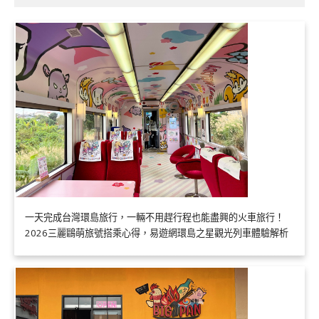
一天完成台灣環島旅行，一輛不用趕行程也能盡興的火車旅行！
2026三麗鷗萌旅號搭乘心得，易遊網環島之星觀光列車體驗解析