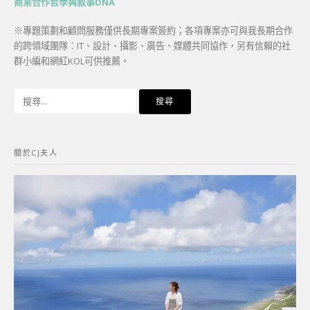
商業合作哲學與敘事DNA
※專題策劃和顧問服務僅供長期專案簽約；各項專案亦可與我長期合作
的跨領域團隊：IT、設計、攝影、廣告、媒體共同協作，另有信賴的社
群小編和網紅KOL可供推薦。
搜
尋
關
鍵
關於CJ夫人
字: