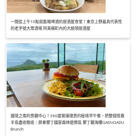
一間從上午10點就能喝啤酒的居酒屋食堂！東京上野最具代表性
的老字號大眾酒場 阿美橫町內的大統領居酒屋
國境之南的景觀中心！360度玻璃環景的秘境早午餐，把整個恆春
半島盡收眼底｜屏東墾丁國家森林遊樂區 墾丁觀海樓GADUGADU
Brunch