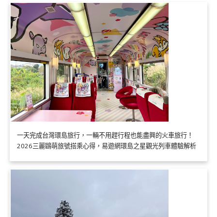
一天完成台灣環島旅行，一輛不用趕行程也能盡興的火車旅行！
2026三麗鷗萌旅號搭乘心得，易遊網環島之星觀光列車體驗解析