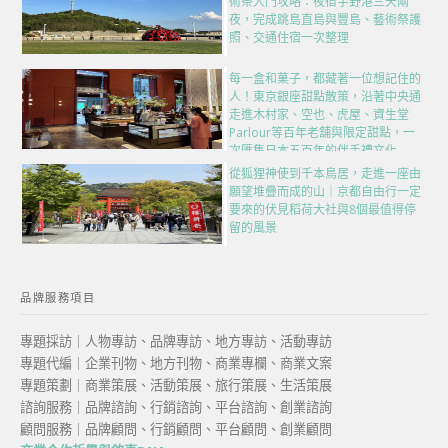
術祭入門攻略：夜宿宇野港三天兩
夜，完成跳島直島與豐島、藝術祭護
照、交通住宿一次整理
每一盒和菓子，都藏著一位想記住的
人！東京銀座甜點散策，沿著中央通
走進木村家、空也、虎屋、資生堂
Parlour等百年老舖與限定甜點，一
次匯集日本五百年的伴手禮文化
從狐狸神使到千本鳥居，走進一座由
願望堆疊而成的山｜京都自由行一定
要來的伏見稻荷大社與8個最值得停
留的風景
品牌服務項目
專題採訪｜人物專訪、品牌專訪、地方專訪、活動專訪
專題代編｜企業刊物、地方刊物、商業專欄、商業文案
專題策劃｜商業策展、活動策展、旅行策展、生活策展
諮詢服務｜品牌諮詢、行銷諮詢、平台諮詢、創業諮詢
顧問服務｜品牌顧問、行銷顧問、平台顧問、創業顧問