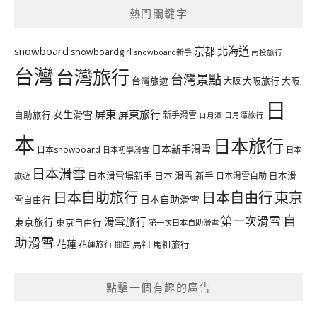
熱門關鍵字
北海道
snowboard
京都
snowboardgirl
snowboard新手
南投旅行
台灣
台灣旅行
台灣景點
台灣旅遊
大阪旅行
大阪
大阪
日
屏東
屏東旅行
女生滑雪
自助旅行
新手滑雪
日月潭旅行
日月潭
本
日本旅行
日本新手滑雪
日本snowboard
日本初學滑雪
日本
日本滑雪
日本滑雪場新手
日本 滑雪 新手
日本滑雪自助
日本滑
旅遊
日本自由行
日本自助旅行
東京
日本自助滑雪
雪自由行
自
第一次滑雪
滑雪旅行
東京旅行
東京自由行
第一次日本自助滑雪
助滑雪
花蓮
馬祖
花蓮旅行
馬祖旅行
關西
點擊一個有趣的廣告