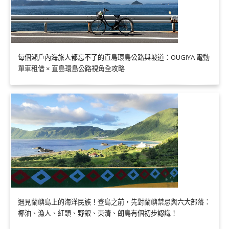
每個瀨戶內海旅人都忘不了的直島環島公路與坡道：OUGIYA 電動
單車租借 × 直島環島公路視角全攻略
遇見蘭嶼島上的海洋民族！登島之前，先對蘭嶼禁忌與六大部落：
椰油、漁人、紅頭、野銀、東清、朗島有個初步認識！