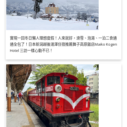
實現一回冬日懶人理想度假！人來就好，滑雪、泡湯、一泊二食通
通全包了！日本新潟越後湯澤住宿推薦舞子高原飯店Maiko Kogen
Hotel 三訪一樣心動不已！