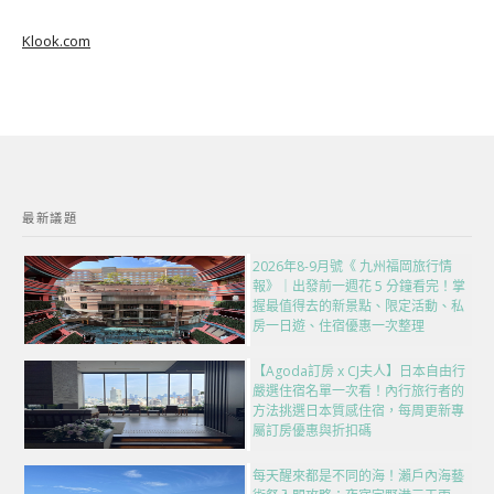
Klook.com
最新議題
2026年8-9月號《 九州福岡旅行情
報》｜出發前一週花 5 分鐘看完！掌
握最值得去的新景點、限定活動、私
房一日遊、住宿優惠一次整理
【Agoda訂房 x CJ夫人】日本自由行
嚴選住宿名單一次看！內行旅行者的
方法挑選日本質感住宿，每周更新專
屬訂房優惠與折扣碼
每天醒來都是不同的海！瀨戶內海藝