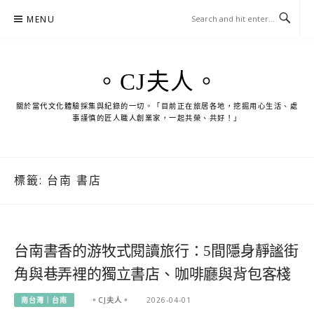
Skip
MENU
to
content
。CJ夫人。
關於當代文化體驗採集與紀錄的一切。「目前正在旅居各地，挖掘用心生活、處
事謹慎的匠人職人創業家，一起共榮、共好！」
標籤:
台南 書店
台南書香的游牧式閱讀旅行：5間隱身靜謐街
角與巷弄裡的獨立書店、咖啡廳與背包客棧
南台灣｜台南
。CJ夫人。
2026-04-01