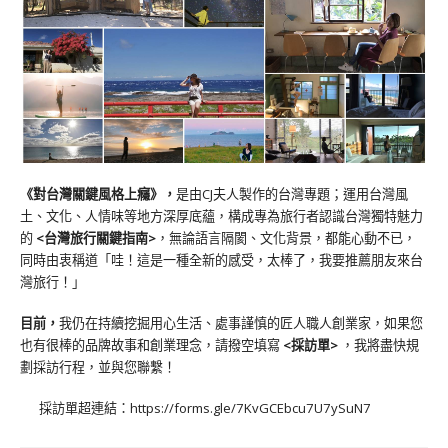
《對台灣關鍵風格上癮》
，
是由CJ夫人製作的台灣專題；運用台灣風
土、文化、人情味等地方深厚底蘊，構成專為旅行者認識台灣獨特魅力
的
<台灣旅行關鍵指南>
，無論語言隔閡、文化背景，都能心動不已，
同時由衷稱道「哇！這是一種全新的感受，太棒了，我要推薦朋友來台
灣旅行！」
目前，
我仍在持續挖掘用心生活、處事謹慎的匠人職人創業家，如果您
也有很棒的品牌故事和創業理念，請撥空填寫
<
採訪單
>
，我將盡快規
劃採訪行程，並與您聯繫！
採訪單超連結：
https://forms.gle/7KvGCEbcu7U7ySuN7