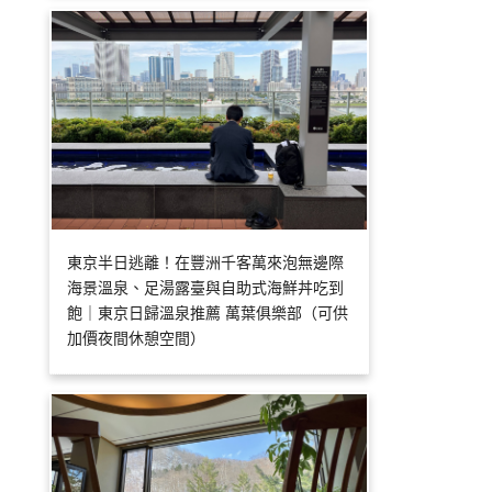
東京半日逃離！在豐洲千客萬來泡無邊際
海景溫泉、足湯露臺與自助式海鮮丼吃到
飽｜東京日歸溫泉推薦 萬葉俱樂部（可供
加價夜間休憩空間）