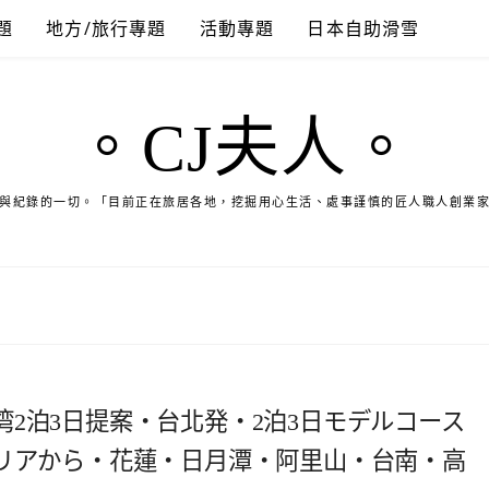
題
地方/旅行專題
活動專題
日本自助滑雪
。CJ夫人。
與紀錄的一切。「目前正在旅居各地，挖掘用心生活、處事謹慎的匠人職人創業
2泊3日提案・台北発・2泊3日モデルコース
エリアから・花蓮・日月潭・阿里山・台南・高