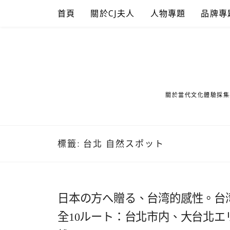
Skip
首頁
關於CJ夫人
人物專題
品牌專
to
content
關於當代文化體驗採集
標籤:
台北 自然スポット
日本の方へ贈る、台湾的感性。台湾
全10ルート：台北市内、大台北