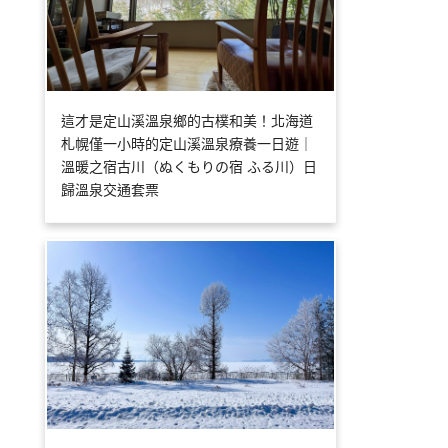
這才是定山溪溫泉鄉的古樸和美！北海道
札幌僅一小時的定山溪溫泉療養一日遊｜
溫暖之宿古川（ぬくもりの宿 ふる川）日
歸溫泉交通套票