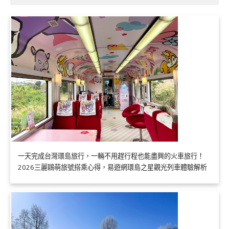
一天完成台灣環島旅行，一輛不用趕行程也能盡興的火車旅行！
2026三麗鷗萌旅號搭乘心得，易遊網環島之星觀光列車體驗解析