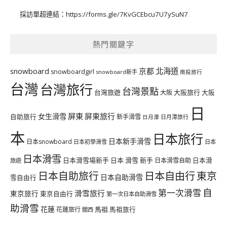
採訪單超連結：
https://forms.gle/7KvGCEbcu7U7ySuN7
熱門關鍵字
北海道
snowboard
京都
snowboardgirl
snowboard新手
南投旅行
台灣
台灣旅行
台灣景點
台灣旅遊
大阪旅行
大阪
大阪
日
屏東
屏東旅行
女生滑雪
自助旅行
新手滑雪
日月潭旅行
日月潭
本
日本旅行
日本新手滑雪
日本snowboard
日本初學滑雪
日本
日本滑雪
日本滑雪場新手
日本 滑雪 新手
日本滑雪自助
日本滑
旅遊
日本自由行
日本自助旅行
東京
日本自助滑雪
雪自由行
自
第一次滑雪
滑雪旅行
東京旅行
東京自由行
第一次日本自助滑雪
助滑雪
花蓮
馬祖
花蓮旅行
馬祖旅行
關西