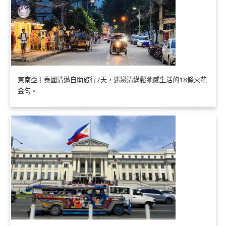
東南亞｜泰國清邁自助旅行7天，迷戀清邁鬆弛感生活的18條火花
金句。