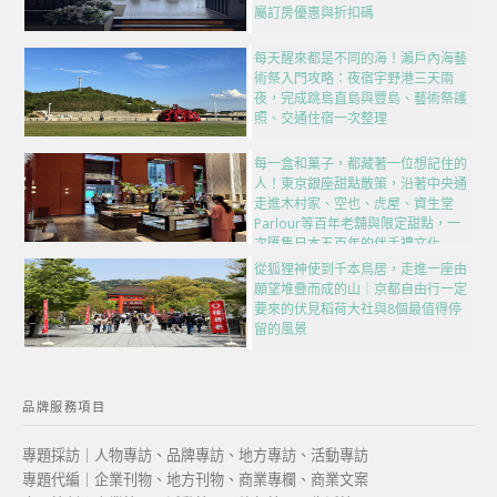
屬訂房優惠與折扣碼
每天醒來都是不同的海！瀨戶內海藝
術祭入門攻略：夜宿宇野港三天兩
夜，完成跳島直島與豐島、藝術祭護
照、交通住宿一次整理
每一盒和菓子，都藏著一位想記住的
人！東京銀座甜點散策，沿著中央通
走進木村家、空也、虎屋、資生堂
Parlour等百年老舖與限定甜點，一
次匯集日本五百年的伴手禮文化
從狐狸神使到千本鳥居，走進一座由
願望堆疊而成的山｜京都自由行一定
要來的伏見稻荷大社與8個最值得停
留的風景
品牌服務項目
專題採訪｜人物專訪、品牌專訪、地方專訪、活動專訪
專題代編｜企業刊物、地方刊物、商業專欄、商業文案