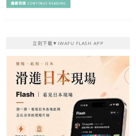
CONTINUE READING
立刻下載▼IWAFU FLASH APP