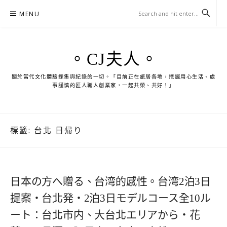
Skip
MENU
to
content
。CJ夫人。
關於當代文化體驗採集與紀錄的一切。「目前正在旅居各地，挖掘用心生活、處
事謹慎的匠人職人創業家，一起共榮、共好！」
標籤:
台北 日帰り
日本の方へ贈る、台湾的感性。台湾2泊3日
提案・台北発・2泊3日モデルコース全10ル
ート：台北市内、大台北エリアから・花