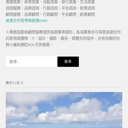
專題策劃｜商業策展、活動策展、旅行策展、生活策展
諮詢服務｜品牌諮詢、行銷諮詢、平台諮詢、創業諮詢
顧問服務｜品牌顧問、行銷顧問、平台顧問、創業顧問
商業合作哲學與敘事DNA
※專題策劃和顧問服務僅供長期專案簽約；各項專案亦可與我長期合作
的跨領域團隊：IT、設計、攝影、廣告、媒體共同協作，另有信賴的社
群小編和網紅KOL可供推薦。
搜
尋
關
鍵
關於CJ夫人
字: