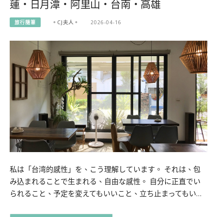
蓮・日月潭・阿里山・台南・高雄
旅行隨筆
。CJ夫人。
2026-04-16
私は「台湾的感性」を、こう理解しています。 それは、包
み込まれることで生まれる、自由な感性。 自分に正直でい
られること、予定を変えてもいいこと、立ち止まってもい…