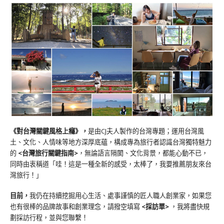
《對台灣關鍵風格上癮》
，
是由CJ夫人製作的台灣專題；運用台灣風
土、文化、人情味等地方深厚底蘊，構成專為旅行者認識台灣獨特魅力
的
<台灣旅行關鍵指南>
，無論語言隔閡、文化背景，都能心動不已，
同時由衷稱道「哇！這是一種全新的感受，太棒了，我要推薦朋友來台
灣旅行！」
目前，
我仍在持續挖掘用心生活、處事謹慎的匠人職人創業家，如果您
也有很棒的品牌故事和創業理念，請撥空填寫
<
採訪單
>
，我將盡快規
劃採訪行程，並與您聯繫！