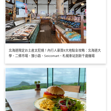
北海道限定お土産太犯規！內行人豪買8大地點全攻略：北海道大
學、二條市場、狸小路、Seicomart、札幌車站到新千歲機場