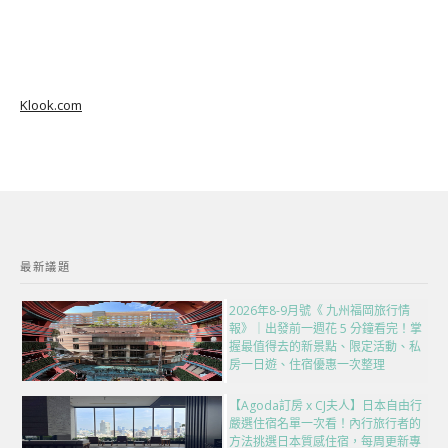
Klook.com
最新議題
2026年8-9月號《 九州福岡旅行情
報》｜出發前一週花 5 分鐘看完！掌
握最值得去的新景點、限定活動、私
房一日遊、住宿優惠一次整理
【Agoda訂房 x CJ夫人】日本自由行
嚴選住宿名單一次看！內行旅行者的
方法挑選日本質感住宿，每周更新專