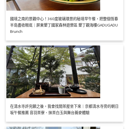
國境之南的景觀中心！360度玻璃環景的秘境早午餐，把整個恆春
半島盡收眼底｜屏東墾丁國家森林遊樂區 墾丁觀海樓GADUGADU
Brunch
在清水寺許完願之後，我會找間茶屋坐下來｜京都清水寺旁的朝日
坂午餐推薦 音羽茶寮、抹茶白玉與舞台蕎麥體驗