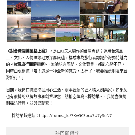
《對台灣關鍵風格上癮》
，
是由CJ夫人製作的台灣專題；運用台灣風
土、文化、人情味等地方深厚底蘊，構成專為旅行者認識台灣獨特魅力
的
<台灣旅行關鍵指南>
，無論語言隔閡、文化背景，都能心動不已，
同時由衷稱道「哇！這是一種全新的感受，太棒了，我要推薦朋友來台
灣旅行！」
目前，
我仍在持續挖掘用心生活、處事謹慎的匠人職人創業家，如果您
也有很棒的品牌故事和創業理念，請撥空填寫
<
採訪單
>
，我將盡快規
劃採訪行程，並與您聯繫！
採訪單超連結：
https://forms.gle/7KvGCEbcu7U7ySuN7
熱門關鍵字