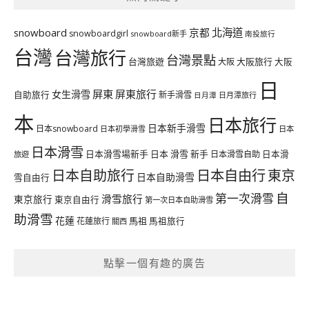
北海道
snowboard
京都
snowboardgirl
snowboard新手
南投旅行
台灣
台灣旅行
台灣景點
台灣旅遊
大阪旅行
大阪
大阪
日
屏東
屏東旅行
女生滑雪
自助旅行
新手滑雪
日月潭旅行
日月潭
本
日本旅行
日本新手滑雪
日本snowboard
日本初學滑雪
日本
日本滑雪
日本滑雪場新手
日本 滑雪 新手
日本滑雪自助
日本滑
旅遊
日本自由行
日本自助旅行
東京
日本自助滑雪
雪自由行
自
第一次滑雪
滑雪旅行
東京旅行
東京自由行
第一次日本自助滑雪
助滑雪
花蓮
馬祖
花蓮旅行
馬祖旅行
關西
點擊一個有趣的廣告