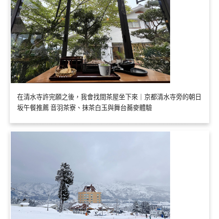
在清水寺許完願之後，我會找間茶屋坐下來｜京都清水寺旁的朝日
坂午餐推薦 音羽茶寮、抹茶白玉與舞台蕎麥體驗