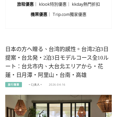
旅程優惠
｜
klook特別優惠
｜
kkday熱門折扣
機票優惠
｜
Trip.com獨家優惠
日本の方へ贈る、台湾的感性。台湾2泊3日
提案・台北発・2泊3日モデルコース全10ル
ート：台北市内、大台北エリアから・花
蓮・日月潭・阿里山・台南・高雄
旅行隨筆
。CJ夫人。
2026-04-16