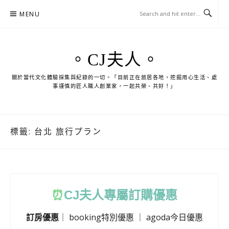
Skip
MENU
to
content
。CJ夫人。
關於當代文化體驗採集與紀錄的一切。「目前正在旅居各地，挖掘用心生活、處
事謹慎的匠人職人創業家，一起共榮、共好！」
標籤:
台北 旅行プラン
⏰
CJ
夫人專屬訂購優惠
訂房優惠
｜
booking特別優惠
｜
agoda今日優惠