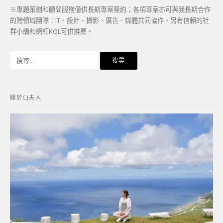
※專題策劃和顧問服務僅供長期專案簽約；各項專案亦可與我長期合作
的跨領域團隊：IT、設計、攝影、廣告、媒體共同協作，另有信賴的社
群小編和網紅KOL可供推薦。
搜
尋
關
鍵
關於CJ夫人
字: