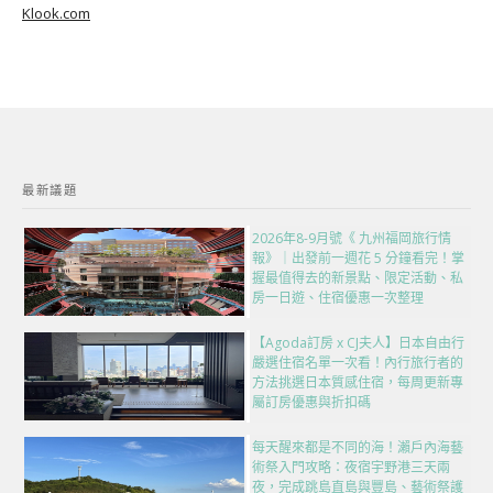
Klook.com
最新議題
2026年8-9月號《 九州福岡旅行情
報》｜出發前一週花 5 分鐘看完！掌
握最值得去的新景點、限定活動、私
房一日遊、住宿優惠一次整理
【Agoda訂房 x CJ夫人】日本自由行
嚴選住宿名單一次看！內行旅行者的
方法挑選日本質感住宿，每周更新專
屬訂房優惠與折扣碼
每天醒來都是不同的海！瀨戶內海藝
術祭入門攻略：夜宿宇野港三天兩
夜，完成跳島直島與豐島、藝術祭護