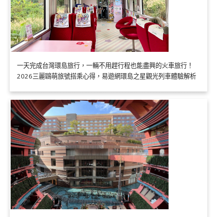
一天完成台灣環島旅行，一輛不用趕行程也能盡興的火車旅行！
2026三麗鷗萌旅號搭乘心得，易遊網環島之星觀光列車體驗解析