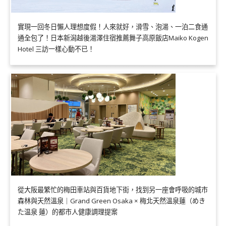
實現一回冬日懶人理想度假！人來就好，滑雪、泡湯、一泊二食通
通全包了！日本新潟越後湯澤住宿推薦舞子高原飯店Maiko Kogen
Hotel 三訪一樣心動不已！
從大阪最繁忙的梅田車站與百貨地下街，找到另一座會呼吸的城市
森林與天然溫泉｜Grand Green Osaka × 梅北天然溫泉蓮（めき
た温泉 蓮）的都市人健康調理提案