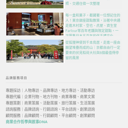
照、交通住宿一次整理
每一盒和菓子，都藏著一位想記住的
人！東京銀座甜點散策，沿著中央通
走進木村家、空也、虎屋、資生堂
Parlour等百年老舖與限定甜點，一
次匯集日本五百年的伴手禮文化
從狐狸神使到千本鳥居，走進一座由
願望堆疊而成的山｜京都自由行一定
要來的伏見稻荷大社與8個最值得停
留的風景
品牌服務項目
專題採訪｜人物專訪、品牌專訪、地方專訪、活動專訪
專題代編｜企業刊物、地方刊物、商業專欄、商業文案
專題策劃｜商業策展、活動策展、旅行策展、生活策展
諮詢服務｜品牌諮詢、行銷諮詢、平台諮詢、創業諮詢
顧問服務｜品牌顧問、行銷顧問、平台顧問、創業顧問
商業合作哲學與敘事DNA