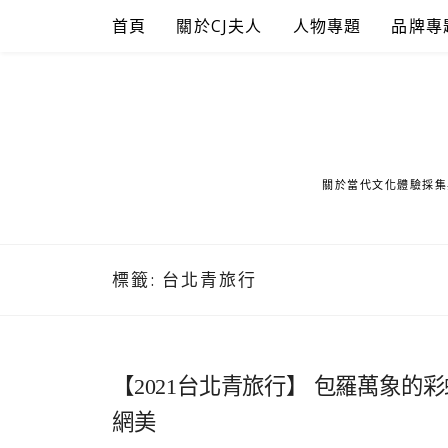
Skip
首頁
關於CJ夫人
人物專題
品牌專
to
content
關於當代文化體驗採集
標籤:
台北青旅行
【2021台北青旅行】 包羅萬象
網美