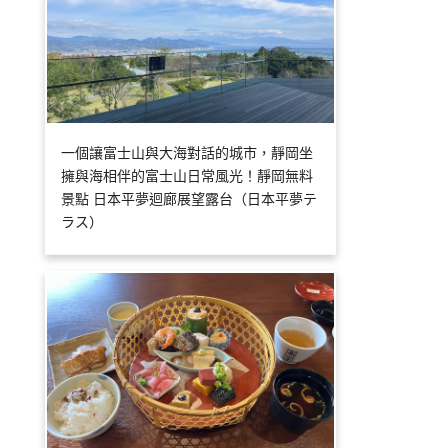
一個讓富士山與大海對話的城市，靜岡坐
擁與海相伴的富士山日常風光！靜岡無料
景點 日本平夢迴廊展望露台（日本平夢テ
ラス）