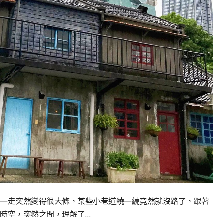
一走突然變得很大條，某些小巷道繞一繞竟然就沒路了，跟著
時空，突然之間，理解了…