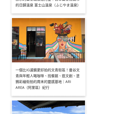
的日歸溫泉 富士山溫泉（ふじやま温泉）
一個比IG濾鏡更好拍的文青街區！曼谷文
青與年輕人喝咖啡、找餐館、逛文創、塗
鴉彩繪街拍的周末的靈感基地｜ARI
AREA（阿里區）紀行