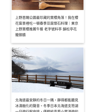
上野恩賜公園最珍藏的賞櫻角落！我在櫻
花窗景裡吃一頓春季豆腐懷石料理｜東京
上野賞櫻推薦午餐 老字號料亭 韻松亭花
籠御膳
北海道最安靜的冬日一隅，靜得都能聽見
冰濤融化的聲音。冬季日本北海道支笏湖
一日遊行程安排，僅獻給喜愛小眾漫遊的