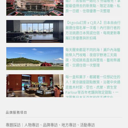
報》｜出發前一週花 5 分鐘看完！掌
握最值得去的新景點、限定活動、私
房一日遊、住宿優惠一次整理
【Agoda訂房 x CJ夫人】日本自由行
嚴選住宿名單一次看！內行旅行者的
方法挑選日本質感住宿，每周更新專
屬訂房優惠與折扣碼
每天醒來都是不同的海！瀨戶內海藝
術祭入門攻略：夜宿宇野港三天兩
夜，完成跳島直島與豐島、藝術祭護
照、交通住宿一次整理
每一盒和菓子，都藏著一位想記住的
人！東京銀座甜點散策，沿著中央通
走進木村家、空也、虎屋、資生堂
Parlour等百年老舖與限定甜點，一
次匯集日本五百年的伴手禮文化
品牌服務項目
專題採訪｜人物專訪、品牌專訪、地方專訪、活動專訪