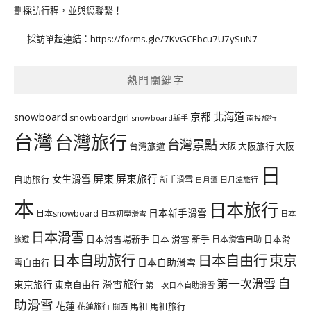
劃採訪行程，並與您聯繫！
採訪單超連結：
https://forms.gle/7KvGCEbcu7U7ySuN7
熱門關鍵字
北海道
snowboard
京都
snowboardgirl
snowboard新手
南投旅行
台灣
台灣旅行
台灣景點
台灣旅遊
大阪旅行
大阪
大阪
日
屏東
屏東旅行
女生滑雪
自助旅行
新手滑雪
日月潭旅行
日月潭
本
日本旅行
日本新手滑雪
日本snowboard
日本初學滑雪
日本
日本滑雪
日本滑雪場新手
日本 滑雪 新手
日本滑雪自助
日本滑
旅遊
日本自由行
日本自助旅行
東京
日本自助滑雪
雪自由行
自
第一次滑雪
滑雪旅行
東京旅行
東京自由行
第一次日本自助滑雪
助滑雪
花蓮
馬祖
花蓮旅行
馬祖旅行
關西