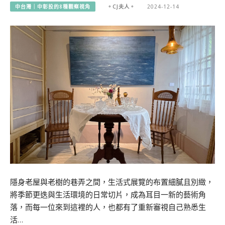
中台灣｜中彰投的8種觀察視角
。CJ夫人。
2024-12-14
隱身老屋與老樹的巷弄之間，生活式展覽的布置細膩且別緻，
將季節更迭與生活環境的日常切片，成為耳目一新的藝術角
落，而每一位來到這裡的人，也都有了重新審視自己熟悉生
活…