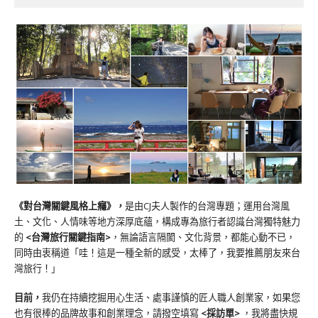
《對台灣關鍵風格上癮》
，
是由CJ夫人製作的台灣專題；運用台灣風
土、文化、人情味等地方深厚底蘊，構成專為旅行者認識台灣獨特魅力
的
<台灣旅行關鍵指南>
，無論語言隔閡、文化背景，都能心動不已，
同時由衷稱道「哇！這是一種全新的感受，太棒了，我要推薦朋友來台
灣旅行！」
目前，
我仍在持續挖掘用心生活、處事謹慎的匠人職人創業家，如果您
也有很棒的品牌故事和創業理念，請撥空填寫
<
採訪單
>
，我將盡快規