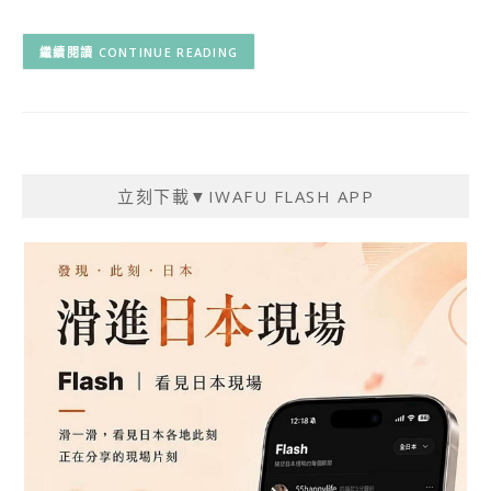
CONTINUE READING
立刻下載▼IWAFU FLASH APP