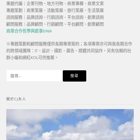
專題代編｜企業刊物、地方刊物、商業專欄、商業文案
專題策劃｜商業策展、活動策展、旅行策展、生活策展
諮詢服務｜品牌諮詢、行銷諮詢、平台諮詢、創業諮詢
顧問服務｜品牌顧問、行銷顧問、平台顧問、創業顧問
商業合作哲學與敘事DNA
※專題策劃和顧問服務僅供長期專案簽約；各項專案亦可與我長期合作
的跨領域團隊：IT、設計、攝影、廣告、媒體共同協作，另有信賴的社
群小編和網紅KOL可供推薦。
搜
尋
關
鍵
關於CJ夫人
字: