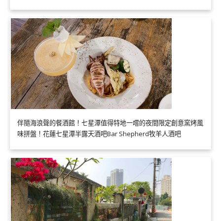
伴隨海浪聲的餐酒館！七星潭值得特地一嚐的夜間限定創意窯烤風
味拼盤！花蓮七星潭半露天酒吧Bar Shepherd牧羊人酒吧