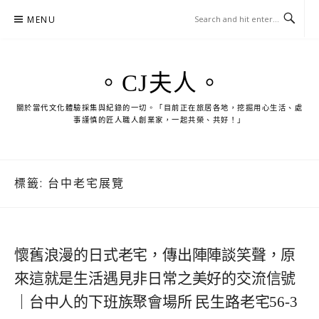
Skip
MENU
to
content
。CJ夫人。
關於當代文化體驗採集與紀錄的一切。「目前正在旅居各地，挖掘用心生活、處
事謹慎的匠人職人創業家，一起共榮、共好！」
標籤:
台中老宅展覽
懷舊浪漫的日式老宅，傳出陣陣談笑聲，原
來這就是生活遇見非日常之美好的交流信號
｜台中人的下班族聚會場所 民生路老宅56-3