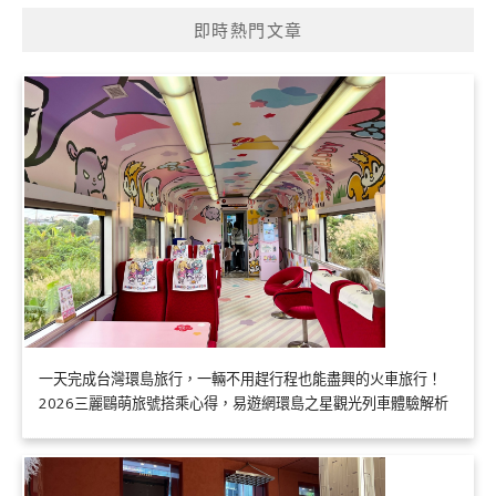
即時熱門文章
一天完成台灣環島旅行，一輛不用趕行程也能盡興的火車旅行！
2026三麗鷗萌旅號搭乘心得，易遊網環島之星觀光列車體驗解析