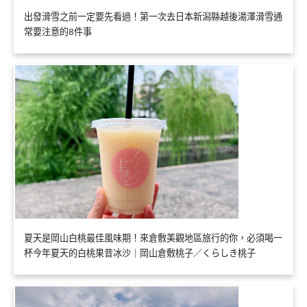
出發滑雪之前一定要先看過！第一次去日本新潟縣越後湯澤滑雪通
常要注意的8件事
夏天是岡山白桃最佳風味期！來倉敷美觀地區旅行的你，必須喝一
杯今年夏天的白桃果昔冰沙｜岡山倉敷桃子／くらしき桃子