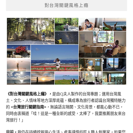
對台灣關鍵風格上癮
《對台灣關鍵風格上癮》
，
是由CJ夫人製作的台灣專題；運用台灣風
土、文化、人情味等地方深厚底蘊，構成專為旅行者認識台灣獨特魅力
的
<台灣旅行關鍵指南>
，無論語言隔閡、文化背景，都能心動不已，
同時由衷稱道「哇！這是一種全新的感受，太棒了，我要推薦朋友來台
灣旅行！」
目前，
我仍在持續挖掘用心生活、處事謹慎的匠人職人創業家，如果您