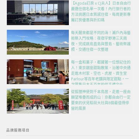
【Agoda訂房 x CJ夫人】日本自由行
嚴選住宿名單一次看！內行旅行者的
方法挑選日本質感住宿，每周更新專
屬訂房優惠與折扣碼
每天醒來都是不同的海！瀨戶內海藝
術祭入門攻略：夜宿宇野港三天兩
夜，完成跳島直島與豐島、藝術祭護
照、交通住宿一次整理
每一盒和菓子，都藏著一位想記住的
人！東京銀座甜點散策，沿著中央通
走進木村家、空也、虎屋、資生堂
Parlour等百年老舖與限定甜點，一
次匯集日本五百年的伴手禮文化
從狐狸神使到千本鳥居，走進一座由
願望堆疊而成的山｜京都自由行一定
要來的伏見稻荷大社與8個最值得停
留的風景
品牌服務項目