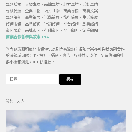
專題採訪｜人物專訪、品牌專訪、地方專訪、活動專訪
專題代編｜企業刊物、地方刊物、商業專欄、商業文案
專題策劃｜商業策展、活動策展、旅行策展、生活策展
諮詢服務｜品牌諮詢、行銷諮詢、平台諮詢、創業諮詢
顧問服務｜品牌顧問、行銷顧問、平台顧問、創業顧問
商業合作哲學與敘事DNA
※專題策劃和顧問服務僅供長期專案簽約；各項專案亦可與我長期合作
的跨領域團隊：IT、設計、攝影、廣告、媒體共同協作，另有信賴的社
群小編和網紅KOL可供推薦。
搜
尋
關
鍵
關於CJ夫人
字: