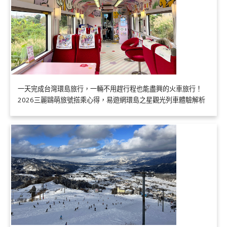
一天完成台灣環島旅行，一輛不用趕行程也能盡興的火車旅行！
2026三麗鷗萌旅號搭乘心得，易遊網環島之星觀光列車體驗解析