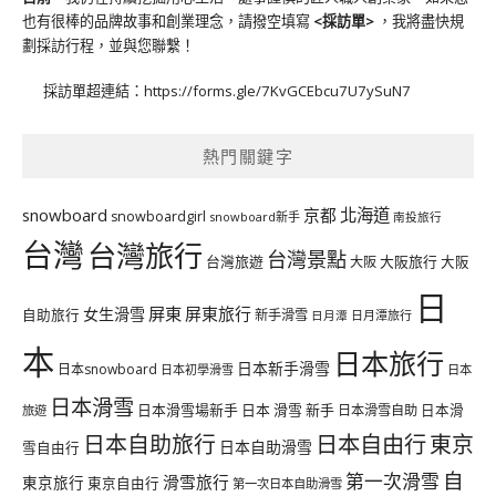
也有很棒的品牌故事和創業理念，請撥空填寫
<
採訪單
>
，我將盡快規
劃採訪行程，並與您聯繫！
採訪單超連結：
https://forms.gle/7KvGCEbcu7U7ySuN7
熱門關鍵字
北海道
snowboard
京都
snowboardgirl
snowboard新手
南投旅行
台灣
台灣旅行
台灣景點
台灣旅遊
大阪旅行
大阪
大阪
日
屏東
屏東旅行
女生滑雪
自助旅行
新手滑雪
日月潭旅行
日月潭
本
日本旅行
日本新手滑雪
日本snowboard
日本初學滑雪
日本
日本滑雪
日本滑雪場新手
日本 滑雪 新手
日本滑雪自助
日本滑
旅遊
日本自由行
日本自助旅行
東京
日本自助滑雪
雪自由行
自
第一次滑雪
滑雪旅行
東京旅行
東京自由行
第一次日本自助滑雪