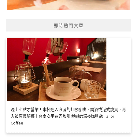
即時熱門文章
晚上七點才營業！來杯迷人浪漫的虹吸咖啡、調酒或港式燒賣，再
入被窩尋夢鄉｜台南安平巷弄咖啡 裁縫師深夜咖啡館 Tailor
Coffee