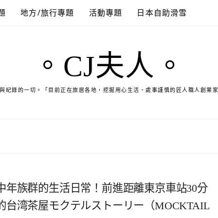
題
地方/旅行專題
活動專題
日本自助滑雪
。CJ夫人。
與紀錄的一切。「目前正在旅居各地，挖掘用心生活、處事謹慎的匠人職人創業
中年族群的生活日常！前進距離東京車站30分
台湾茶屋モクテルストーリー（MOCKTAIL