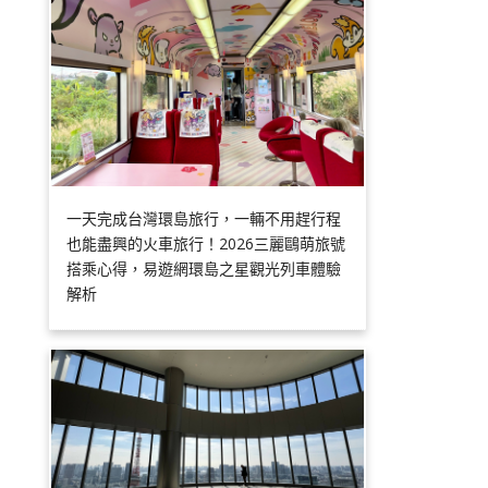
一天完成台灣環島旅行，一輛不用趕行程
也能盡興的火車旅行！2026三麗鷗萌旅號
搭乘心得，易遊網環島之星觀光列車體驗
解析