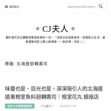
Skip
MENU
to
content
。CJ夫人。
關於當代文化體驗採集與紀錄的一切。「目前正在旅居各地，挖掘用心生活、處
事謹慎的匠人職人創業家，一起共榮、共好！」
標籤:
北海道迴轉壽司
味蕾也是、目光也是，深深吸引人的北海道
道東根室魚料迴轉壽司｜根室花丸 銀座店
品味日本輕奢度假地
。CJ夫人。
2024-01-14