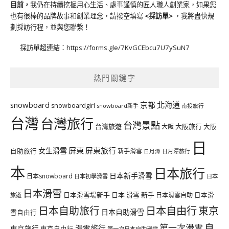
目前，
我仍在持續挖掘用心生活、處事謹慎的匠人職人創業家，如果您
也有很棒的品牌故事和創業理念，請撥空填寫
<
採訪單
>
，我將盡快規
劃採訪行程，並與您聯繫！
採訪單超連結：
https://forms.gle/7KvGCEbcu7U7ySuN7
熱門關鍵字
北海道
snowboard
京都
snowboardgirl
snowboard新手
南投旅行
台灣
台灣旅行
台灣景點
台灣旅遊
大阪旅行
大阪
大阪
日
屏東
屏東旅行
女生滑雪
自助旅行
新手滑雪
日月潭旅行
日月潭
本
日本旅行
日本新手滑雪
日本snowboard
日本初學滑雪
日本
日本滑雪
日本滑雪場新手
日本 滑雪 新手
日本滑雪自助
日本滑
旅遊
日本自由行
日本自助旅行
東京
日本自助滑雪
雪自由行
自
第一次滑雪
滑雪旅行
東京旅行
東京自由行
第一次日本自助滑雪