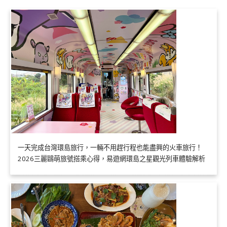
一天完成台灣環島旅行，一輛不用趕行程也能盡興的火車旅行！
2026三麗鷗萌旅號搭乘心得，易遊網環島之星觀光列車體驗解析