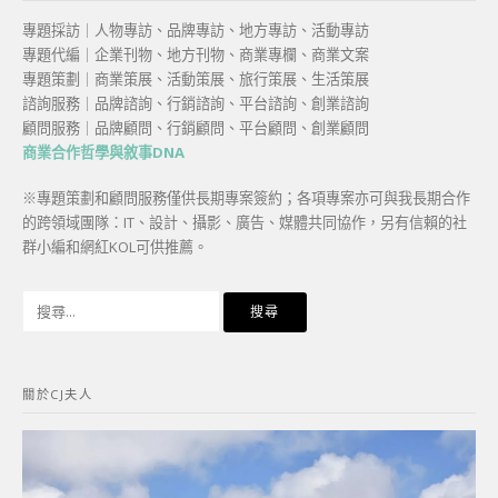
專題採訪｜人物專訪、品牌專訪、地方專訪、活動專訪
專題代編｜企業刊物、地方刊物、商業專欄、商業文案
專題策劃｜商業策展、活動策展、旅行策展、生活策展
諮詢服務｜品牌諮詢、行銷諮詢、平台諮詢、創業諮詢
顧問服務｜品牌顧問、行銷顧問、平台顧問、創業顧問
商業合作哲學與敘事DNA
※專題策劃和顧問服務僅供長期專案簽約；各項專案亦可與我長期合作
的跨領域團隊：IT、設計、攝影、廣告、媒體共同協作，另有信賴的社
群小編和網紅KOL可供推薦。
搜
尋
關
鍵
關於CJ夫人
字: