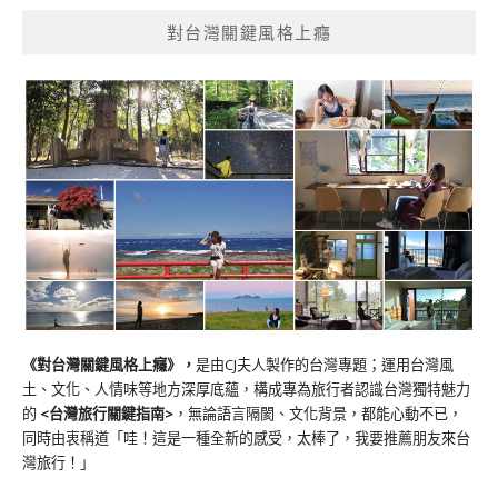
對台灣關鍵風格上癮
《對台灣關鍵風格上癮》
，
是由CJ夫人製作的台灣專題；運用台灣風
土、文化、人情味等地方深厚底蘊，構成專為旅行者認識台灣獨特魅力
的
<台灣旅行關鍵指南>
，無論語言隔閡、文化背景，都能心動不已，
同時由衷稱道「哇！這是一種全新的感受，太棒了，我要推薦朋友來台
灣旅行！」