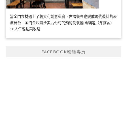
當金門食材遇上了義大利創意私廚，古厝餐桌也變成現代義料的表
演舞台｜金門金沙鎮沙美后珩村的預約制餐廳 背貓嗑（背貓客）
10人午餐點菜攻略
FACEBOOK粉絲專頁