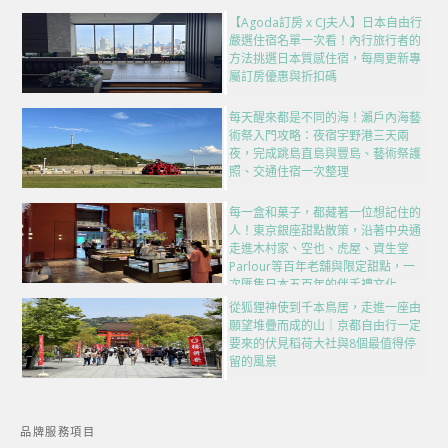
【Agoda訂房 x CJ夫人】日本自由行
嚴選住宿名單一次看！內行旅行者的
方法挑選日本質感住宿，每周更新專
屬訂房優惠與折扣碼
每天醒來都是不同的海！瀨戶內海藝
術祭入門攻略：夜宿宇野港三天兩
夜，完成跳島直島與豐島、藝術祭護
照、交通住宿一次整理
每一盒和菓子，都藏著一位想記住的
人！東京銀座甜點散策，沿著中央通
走進木村家、空也、虎屋、資生堂
Parlour等百年老舖與限定甜點，一
次匯集日本五百年的伴手禮文化
從狐狸神使到千本鳥居，走進一座由
願望堆疊而成的山｜京都自由行一定
要來的伏見稻荷大社與8個最值得停
留的風景
品牌服務項目