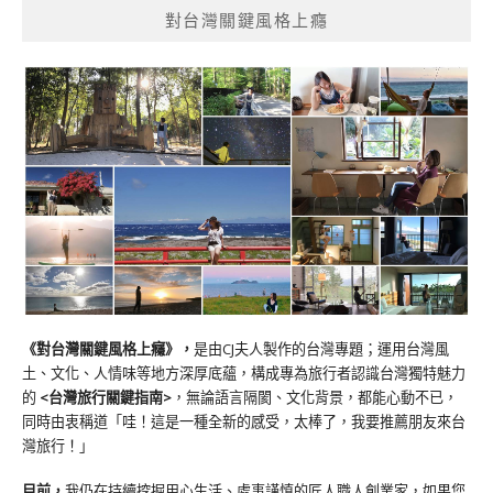
對台灣關鍵風格上癮
《對台灣關鍵風格上癮》
，
是由CJ夫人製作的台灣專題；運用台灣風
土、文化、人情味等地方深厚底蘊，構成專為旅行者認識台灣獨特魅力
的
<台灣旅行關鍵指南>
，無論語言隔閡、文化背景，都能心動不已，
同時由衷稱道「哇！這是一種全新的感受，太棒了，我要推薦朋友來台
灣旅行！」
目前，
我仍在持續挖掘用心生活、處事謹慎的匠人職人創業家，如果您