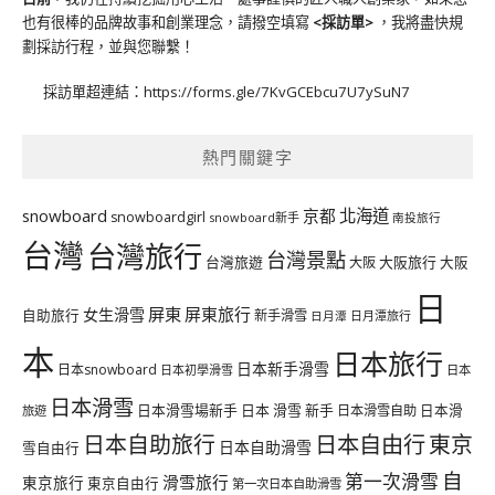
也有很棒的品牌故事和創業理念，請撥空填寫
<
採訪單
>
，我將盡快規
劃採訪行程，並與您聯繫！
採訪單超連結：
https://forms.gle/7KvGCEbcu7U7ySuN7
熱門關鍵字
北海道
snowboard
京都
snowboardgirl
snowboard新手
南投旅行
台灣
台灣旅行
台灣景點
台灣旅遊
大阪旅行
大阪
大阪
日
屏東
屏東旅行
女生滑雪
自助旅行
新手滑雪
日月潭旅行
日月潭
本
日本旅行
日本新手滑雪
日本snowboard
日本初學滑雪
日本
日本滑雪
日本滑雪場新手
日本 滑雪 新手
日本滑雪自助
日本滑
旅遊
日本自由行
日本自助旅行
東京
日本自助滑雪
雪自由行
自
第一次滑雪
滑雪旅行
東京旅行
東京自由行
第一次日本自助滑雪