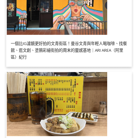
一個比IG濾鏡更好拍的文青街區！曼谷文青與年輕人喝咖啡、找餐
館、逛文創、塗鴉彩繪街拍的周末的靈感基地｜ARI AREA（阿里
區）紀行