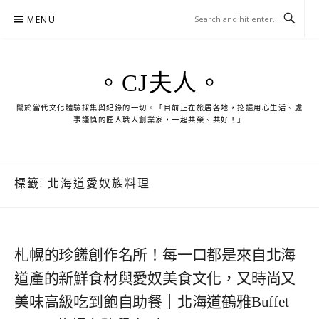
Skip
MENU
to
content
。CJ夫人。
關於當代文化體驗採集與紀錄的一切。「目前正在旅居各地，挖掘用心生活、處
事謹慎的匠人職人創業家，一起共榮、共好！」
標籤:
北海道愛奴族料理
札幌的珍饈創作名所！每一口都是來自北海
道產的新鮮食材與愛奴美食文化，又時尚又
美味高級吃到飽自助餐｜北海道鶴雅Buffet