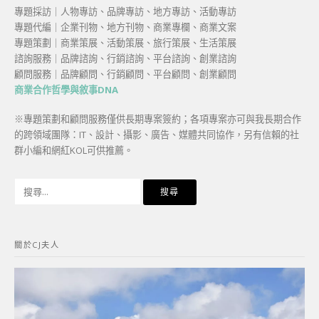
專題採訪｜人物專訪、品牌專訪、地方專訪、活動專訪
專題代編｜企業刊物、地方刊物、商業專欄、商業文案
專題策劃｜商業策展、活動策展、旅行策展、生活策展
諮詢服務｜品牌諮詢、行銷諮詢、平台諮詢、創業諮詢
顧問服務｜品牌顧問、行銷顧問、平台顧問、創業顧問
商業合作哲學與敘事DNA
※專題策劃和顧問服務僅供長期專案簽約；各項專案亦可與我長期合作
的跨領域團隊：IT、設計、攝影、廣告、媒體共同協作，另有信賴的社
群小編和網紅KOL可供推薦。
搜
尋
關
鍵
關於CJ夫人
字: