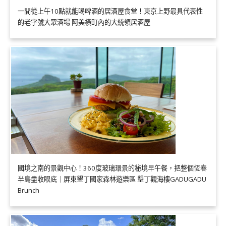
一間從上午10點就能喝啤酒的居酒屋食堂！東京上野最具代表性
的老字號大眾酒場 阿美橫町內的大統領居酒屋
國境之南的景觀中心！360度玻璃環景的秘境早午餐，把整個恆春
半島盡收眼底｜屏東墾丁國家森林遊樂區 墾丁觀海樓GADUGADU
Brunch