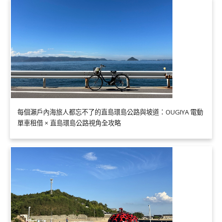
每個瀨戶內海旅人都忘不了的直島環島公路與坡道：OUGIYA 電動
單車租借 × 直島環島公路視角全攻略