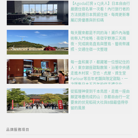
【Agoda訂房 x CJ夫人】日本自由行
嚴選住宿名單一次看！內行旅行者的
方法挑選日本質感住宿，每周更新專
屬訂房優惠與折扣碼
每天醒來都是不同的海！瀨戶內海藝
術祭入門攻略：夜宿宇野港三天兩
夜，完成跳島直島與豐島、藝術祭護
照、交通住宿一次整理
每一盒和菓子，都藏著一位想記住的
人！東京銀座甜點散策，沿著中央通
走進木村家、空也、虎屋、資生堂
Parlour等百年老舖與限定甜點，一
次匯集日本五百年的伴手禮文化
從狐狸神使到千本鳥居，走進一座由
願望堆疊而成的山｜京都自由行一定
要來的伏見稻荷大社與8個最值得停
留的風景
品牌服務項目