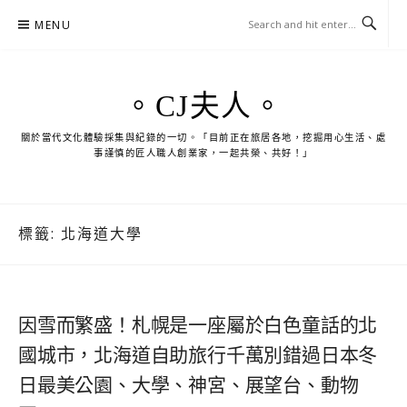
Skip
MENU
to
content
。CJ夫人。
關於當代文化體驗採集與紀錄的一切。「目前正在旅居各地，挖掘用心生活、處
事謹慎的匠人職人創業家，一起共榮、共好！」
標籤:
北海道大學
因雪而繁盛！札幌是一座屬於白色童話的北
國城市，北海道自助旅行千萬別錯過日本冬
日最美公園、大學、神宮、展望台、動物