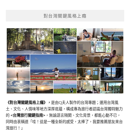
對台灣關鍵風格上癮
《對台灣關鍵風格上癮》
，
是由CJ夫人製作的台灣專題；運用台灣風
土、文化、人情味等地方深厚底蘊，構成專為旅行者認識台灣獨特魅力
的
<台灣旅行關鍵指南>
，無論語言隔閡、文化背景，都能心動不已，
同時由衷稱道「哇！這是一種全新的感受，太棒了，我要推薦朋友來台
灣旅行！」