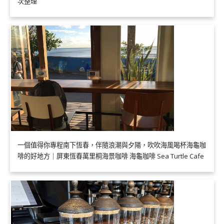
次整理
一個值得你專程南下恆春，伴隨浪潮與夕陽，吹吹海風喝杯海龜咖
啡的好地方｜屏東恆春萬里桐海景咖啡 海龜咖啡 Sea Turtle Cafe