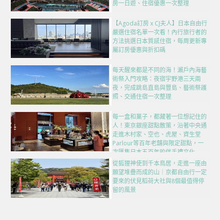
房一日遊、住宿優惠一次整理
【Agoda訂房 x CJ夫人】日本自由行
嚴選住宿名單一次看！內行旅行者的
方法挑選日本質感住宿，每周更新專
屬訂房優惠與折扣碼
每天醒來都是不同的海！瀨戶內海藝
術祭入門攻略：夜宿宇野港三天兩
夜，完成跳島直島與豐島、藝術祭護
照、交通住宿一次整理
每一盒和菓子，都藏著一位想記住的
人！東京銀座甜點散策，沿著中央通
走進木村家、空也、虎屋、資生堂
Parlour等百年老舖與限定甜點，一
次匯集日本五百年的伴手禮文化
從狐狸神使到千本鳥居，走進一座由
願望堆疊而成的山｜京都自由行一定
要來的伏見稻荷大社與8個最值得停
留的風景