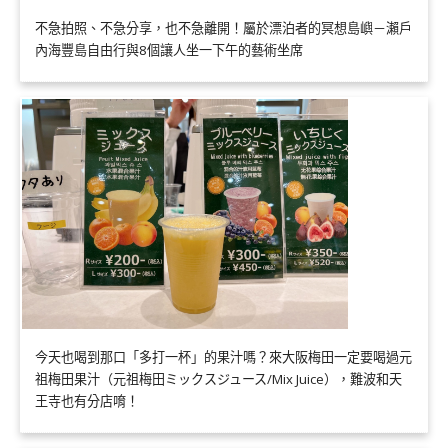
不急拍照、不急分享，也不急離開！屬於漂泊者的冥想島嶼－瀨戶
內海豐島自由行與8個讓人坐一下午的藝術坐席
今天也喝到那口「多打一杯」的果汁嗎？來大阪梅田一定要喝過元
祖梅田果汁（元祖梅田ミックスジュース/Mix Juice），難波和天
王寺也有分店唷！