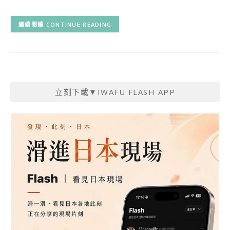
CONTINUE READING
立刻下載▼IWAFU FLASH APP