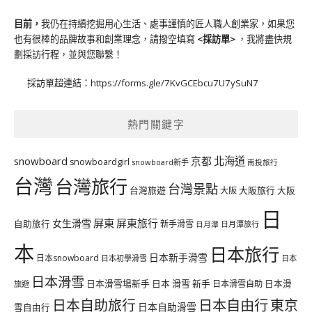
目前，
我仍在持續挖掘用心生活、處事謹慎的匠人職人創業家，如果您
也有很棒的品牌故事和創業理念，請撥空填寫
<
採訪單
>
，我將盡快規
劃採訪行程，並與您聯繫！
採訪單超連結：
https://forms.gle/7KvGCEbcu7U7ySuN7
熱門關鍵字
北海道
snowboard
京都
snowboardgirl
snowboard新手
南投旅行
台灣
台灣旅行
台灣景點
台灣旅遊
大阪旅行
大阪
大阪
日
屏東
屏東旅行
女生滑雪
自助旅行
新手滑雪
日月潭旅行
日月潭
本
日本旅行
日本新手滑雪
日本snowboard
日本初學滑雪
日本
日本滑雪
日本滑雪場新手
日本 滑雪 新手
日本滑雪自助
日本滑
旅遊
日本自由行
日本自助旅行
東京
日本自助滑雪
雪自由行