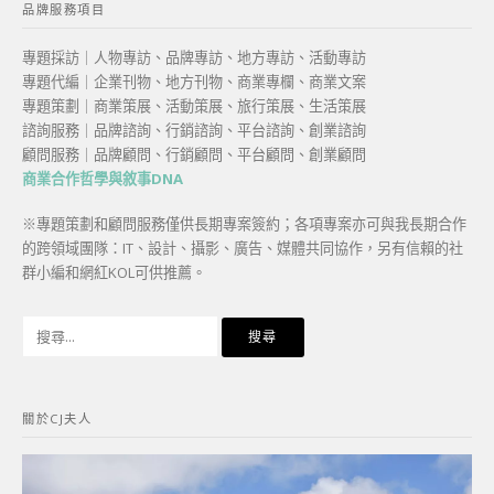
品牌服務項目
專題採訪｜人物專訪、品牌專訪、地方專訪、活動專訪
專題代編｜企業刊物、地方刊物、商業專欄、商業文案
專題策劃｜商業策展、活動策展、旅行策展、生活策展
諮詢服務｜品牌諮詢、行銷諮詢、平台諮詢、創業諮詢
顧問服務｜品牌顧問、行銷顧問、平台顧問、創業顧問
商業合作哲學與敘事DNA
※專題策劃和顧問服務僅供長期專案簽約；各項專案亦可與我長期合作
的跨領域團隊：IT、設計、攝影、廣告、媒體共同協作，另有信賴的社
群小編和網紅KOL可供推薦。
搜
尋
關
鍵
關於CJ夫人
字: