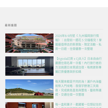
最新議題
2026年8-9月號《 九州福岡旅行情
報》｜出發前一週花 5 分鐘看完！掌
握最值得去的新景點、限定活動、私
房一日遊、住宿優惠一次整理
【Agoda訂房 x CJ夫人】日本自由行
嚴選住宿名單一次看！內行旅行者的
方法挑選日本質感住宿，每周更新專
屬訂房優惠與折扣碼
每天醒來都是不同的海！瀨戶內海藝
術祭入門攻略：夜宿宇野港三天兩
夜，完成跳島直島與豐島、藝術祭護
照、交通住宿一次整理
每一盒和菓子，都藏著一位想記住的