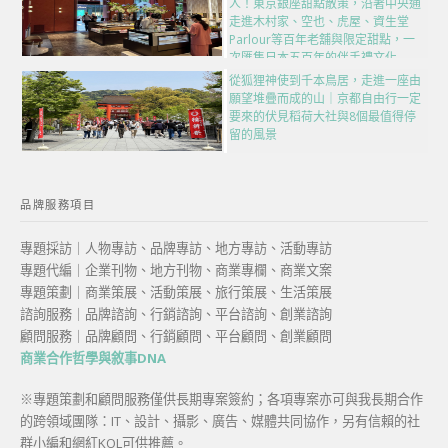
人！東京銀座甜點散策，沿著中央通
走進木村家、空也、虎屋、資生堂
Parlour等百年老舖與限定甜點，一
次匯集日本五百年的伴手禮文化
從狐狸神使到千本鳥居，走進一座由
願望堆疊而成的山｜京都自由行一定
要來的伏見稻荷大社與8個最值得停
留的風景
品牌服務項目
專題採訪｜人物專訪、品牌專訪、地方專訪、活動專訪
專題代編｜企業刊物、地方刊物、商業專欄、商業文案
專題策劃｜商業策展、活動策展、旅行策展、生活策展
諮詢服務｜品牌諮詢、行銷諮詢、平台諮詢、創業諮詢
顧問服務｜品牌顧問、行銷顧問、平台顧問、創業顧問
商業合作哲學與敘事DNA
※專題策劃和顧問服務僅供長期專案簽約；各項專案亦可與我長期合作
的跨領域團隊：IT、設計、攝影、廣告、媒體共同協作，另有信賴的社
群小編和網紅KOL可供推薦。