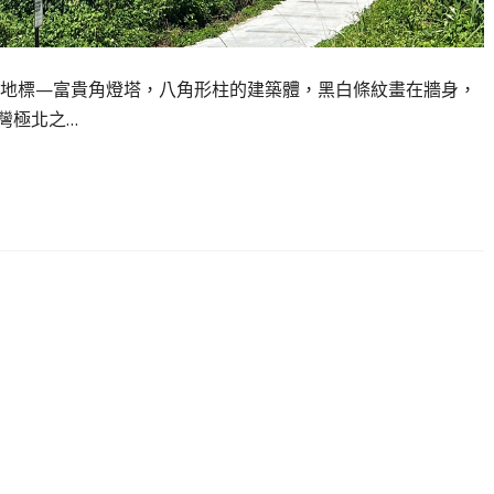
地標—富貴角燈塔，八角形柱的建築體，黑白條紋畫在牆身，
灣極北之…