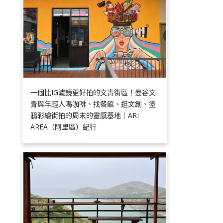
一個比IG濾鏡更好拍的文青街區！曼谷文
青與年輕人喝咖啡、找餐館、逛文創、塗
鴉彩繪街拍的周末的靈感基地｜ARI
AREA（阿里區）紀行