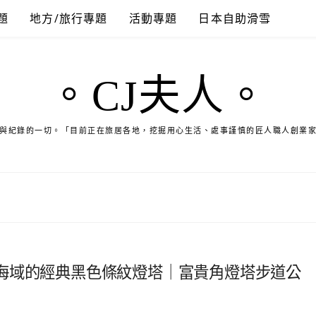
題
地方/旅行專題
活動專題
日本自助滑雪
。CJ夫人。
與紀錄的一切。「目前正在旅居各地，挖掘用心生活、處事謹慎的匠人職人創業
海域的經典黑色條紋燈塔｜富貴角燈塔步道公