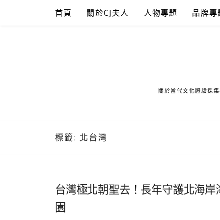
Skip
首頁
關於CJ夫人
人物專題
品牌專
to
content
關於當代文化體驗採集
標籤:
北台灣
台灣極北朝聖去！長年守護北海岸
園