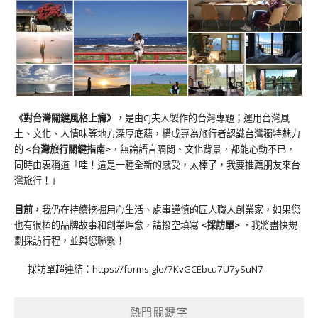
《對台灣關鍵風格上癮》
，
是由CJ夫人製作的台灣專題；運用台灣風
土、文化、人情味等地方深厚底蘊，構成專為旅行者認識台灣獨特魅力
的
<台灣旅行關鍵指南>
，無論語言隔閡、文化背景，都能心動不已，
同時由衷稱道「哇！這是一種全新的感受，太棒了，我要推薦朋友來台
灣旅行！」
目前，
我仍在持續挖掘用心生活、處事謹慎的匠人職人創業家，如果您
也有很棒的品牌故事和創業理念，請撥空填寫
<
採訪單
>
，我將盡快規
劃採訪行程，並與您聯繫！
採訪單超連結：
https://forms.gle/7KvGCEbcu7U7ySuN7
熱門關鍵字