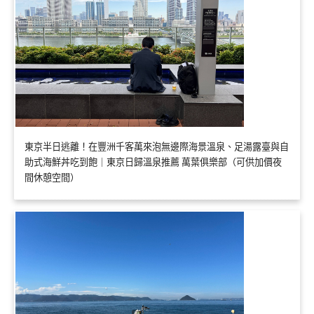
東京半日逃離！在豐洲千客萬來泡無邊際海景溫泉、足湯露臺與自
助式海鮮丼吃到飽｜東京日歸溫泉推薦 萬葉俱樂部（可供加價夜
間休憩空間）