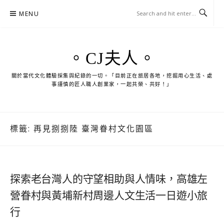
Skip
MENU
to
content
。CJ夫人。
關於當代文化體驗採集與紀錄的一切。「目前正在旅居各地，挖掘用心生活、處
事謹慎的匠人職人創業家，一起共榮、共好！」
標籤:
再見捌捌陸 臺灣眷村文化園區
探索老台灣人的守望相助與人情味，高雄左
營眷村與黃埔新村周邊人文生活一日遊小旅
行