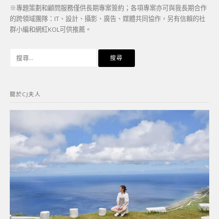
※專題策劃和顧問服務僅供長期專案簽約；各項專案亦可與我長期合作
的跨領域團隊：IT、設計、攝影、廣告、媒體共同協作，另有信賴的社
群小編和網紅KOL可供推薦。
搜
尋
關
鍵
關於CJ夫人
字: