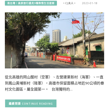
南台灣｜高屏旅行遇見9種熱情生活提案
。CJ夫人。
2023-01-18
從北高雄的岡山醒村（空軍）、左營建業新村（海軍）、一直
到鳳山黃埔新村（陸軍），高雄市保留面積占地近90公頃的眷
村文化園區，屬全國第一。 台灣獨特的…
CONTINUE READING