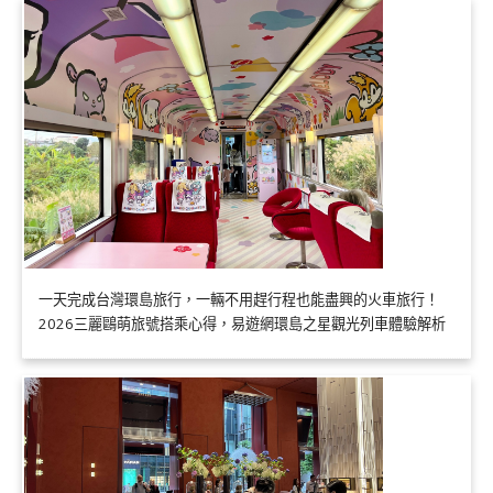
一天完成台灣環島旅行，一輛不用趕行程也能盡興的火車旅行！
2026三麗鷗萌旅號搭乘心得，易遊網環島之星觀光列車體驗解析