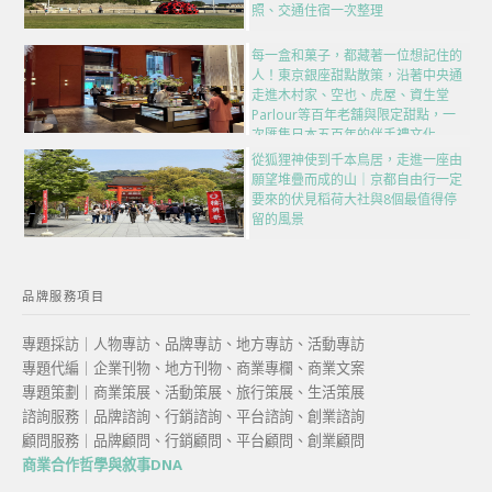
照、交通住宿一次整理
每一盒和菓子，都藏著一位想記住的
人！東京銀座甜點散策，沿著中央通
走進木村家、空也、虎屋、資生堂
Parlour等百年老舖與限定甜點，一
次匯集日本五百年的伴手禮文化
從狐狸神使到千本鳥居，走進一座由
願望堆疊而成的山｜京都自由行一定
要來的伏見稻荷大社與8個最值得停
留的風景
品牌服務項目
專題採訪｜人物專訪、品牌專訪、地方專訪、活動專訪
專題代編｜企業刊物、地方刊物、商業專欄、商業文案
專題策劃｜商業策展、活動策展、旅行策展、生活策展
諮詢服務｜品牌諮詢、行銷諮詢、平台諮詢、創業諮詢
顧問服務｜品牌顧問、行銷顧問、平台顧問、創業顧問
商業合作哲學與敘事DNA