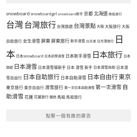
北海道
snowboard
京都
snowboardgirl
snowboard新手
南投旅行
台灣
台灣旅行
台灣景點
台灣旅遊
大阪旅行
大阪
大阪
日
屏東
屏東旅行
女生滑雪
自助旅行
新手滑雪
日月潭旅行
日月潭
本
日本旅行
日本新手滑雪
日本snowboard
日本初學滑雪
日本
日本滑雪
日本滑雪場新手
日本 滑雪 新手
日本滑雪自助
日本滑
旅遊
日本自由行
日本自助旅行
東京
日本自助滑雪
雪自由行
自
第一次滑雪
滑雪旅行
東京旅行
東京自由行
第一次日本自助滑雪
助滑雪
花蓮
馬祖
花蓮旅行
馬祖旅行
關西
點擊一個有趣的廣告