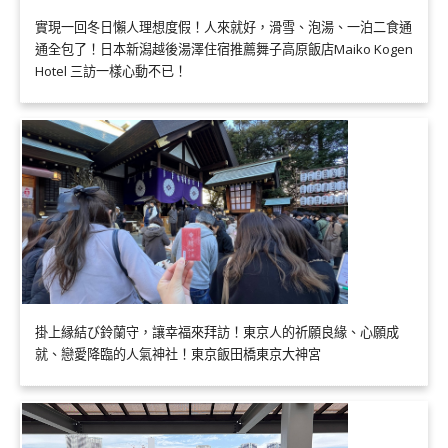
實現一回冬日懶人理想度假！人來就好，滑雪、泡湯、一泊二食通
通全包了！日本新潟越後湯澤住宿推薦舞子高原飯店Maiko Kogen
Hotel 三訪一樣心動不已！
掛上縁結び鈴蘭守，讓幸福來拜訪！東京人的祈願良緣、心願成
就、戀愛降臨的人氣神社！東京飯田橋東京大神宮