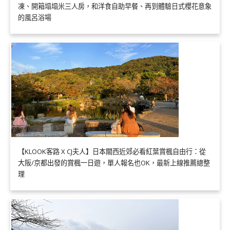
凍、開箱塌塌米三人房，和洋食自助早餐、再到體驗日式櫻花意象
的風呂浴場
【KLOOK客路 X CJ夫人】日本關西近郊必看紅葉賞楓自由行：從
大阪/京都出發的賞楓一日遊，單人報名也OK，最新上線推薦總整
理