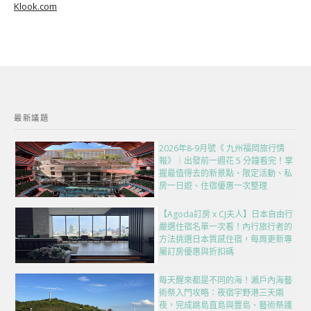
Klook.com
最新議題
2026年8-9月號《 九州福岡旅行情
報》｜出發前一週花 5 分鐘看完！掌
握最值得去的新景點、限定活動、私
房一日遊、住宿優惠一次整理
【Agoda訂房 x CJ夫人】日本自由行
嚴選住宿名單一次看！內行旅行者的
方法挑選日本質感住宿，每周更新專
屬訂房優惠與折扣碼
每天醒來都是不同的海！瀨戶內海藝
術祭入門攻略：夜宿宇野港三天兩
夜，完成跳島直島與豐島、藝術祭護