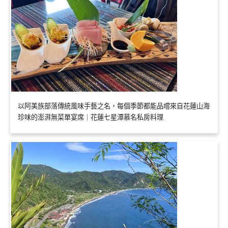
以阿美族部落傳統風味手藝之名，每個季節都能品嚐來自花蓮山海
珍味的澎湃無菜單宴席｜花蓮七星潭慕名私房料理