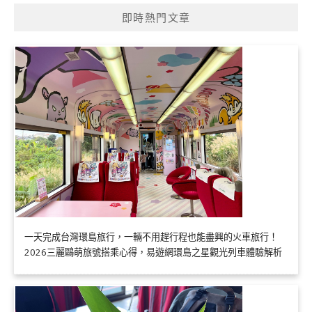
即時熱門文章
一天完成台灣環島旅行，一輛不用趕行程也能盡興的火車旅行！
2026三麗鷗萌旅號搭乘心得，易遊網環島之星觀光列車體驗解析