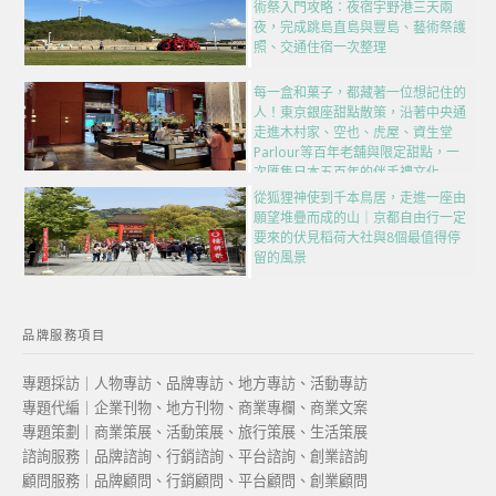
術祭入門攻略：夜宿宇野港三天兩
夜，完成跳島直島與豐島、藝術祭護
照、交通住宿一次整理
每一盒和菓子，都藏著一位想記住的
人！東京銀座甜點散策，沿著中央通
走進木村家、空也、虎屋、資生堂
Parlour等百年老舖與限定甜點，一
次匯集日本五百年的伴手禮文化
從狐狸神使到千本鳥居，走進一座由
願望堆疊而成的山｜京都自由行一定
要來的伏見稻荷大社與8個最值得停
留的風景
品牌服務項目
專題採訪｜人物專訪、品牌專訪、地方專訪、活動專訪
專題代編｜企業刊物、地方刊物、商業專欄、商業文案
專題策劃｜商業策展、活動策展、旅行策展、生活策展
諮詢服務｜品牌諮詢、行銷諮詢、平台諮詢、創業諮詢
顧問服務｜品牌顧問、行銷顧問、平台顧問、創業顧問