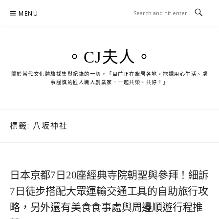
Skip
MENU
to
content
。CJ夫人。
關於當代文化體驗採集與紀錄的一切。「目前正在旅居各地，挖掘用心生活、處
事謹慎的匠人職人創業家，一起共榮、共好！」
標籤:
八坂神社
日本京都7日20座經典寺院朝聖與參拜！細訴
7日徒步搭配大眾運輸交通工具的自助旅行攻
略，另外還有美食食事處與周邊順遊行程推