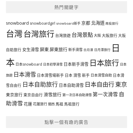
熱門關鍵字
北海道
snowboard
京都
snowboardgirl
snowboard新手
南投旅行
台灣
台灣旅行
台灣景點
台灣旅遊
大阪旅行
大阪
大阪
日
屏東
屏東旅行
女生滑雪
自助旅行
新手滑雪
日月潭旅行
日月潭
本
日本旅行
日本新手滑雪
日本snowboard
日本初學滑雪
日本
日本滑雪
日本滑雪場新手
日本 滑雪 新手
日本滑雪自助
日本滑
旅遊
日本自由行
日本自助旅行
東京
日本自助滑雪
雪自由行
自
第一次滑雪
滑雪旅行
東京旅行
東京自由行
第一次日本自助滑雪
助滑雪
花蓮
馬祖
花蓮旅行
馬祖旅行
關西
點擊一個有趣的廣告