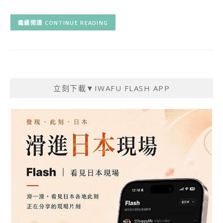
CONTINUE READING
立刻下載▼IWAFU FLASH APP