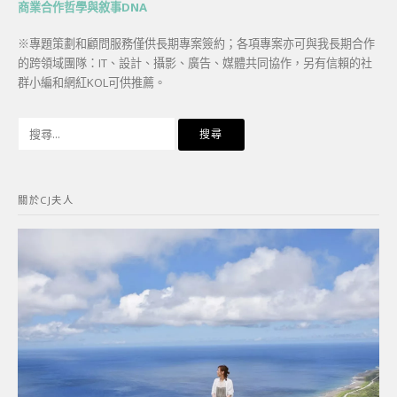
商業合作哲學與敘事DNA
※專題策劃和顧問服務僅供長期專案簽約；各項專案亦可與我長期合作
的跨領域團隊：IT、設計、攝影、廣告、媒體共同協作，另有信賴的社
群小編和網紅KOL可供推薦。
搜
尋
關
鍵
關於CJ夫人
字: