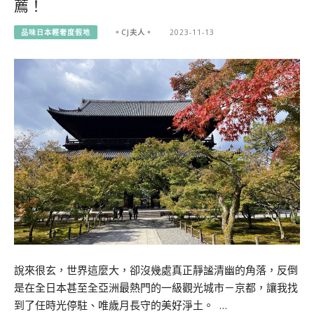
薦！
品味日本輕奢度假地
。CJ夫人。
2023-11-13
說來很玄，世界這麼大，卻沒幾處真正靜謐清幽的角落，反倒
是在全日本甚至全亞洲最熱門的一級觀光城市－京都，讓我找
到了任時光停駐、唯歲月長守的美好淨土。 …