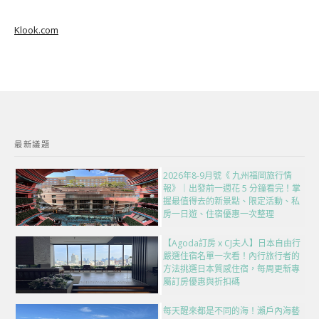
Klook.com
最新議題
2026年8-9月號《 九州福岡旅行情
報》｜出發前一週花 5 分鐘看完！掌
握最值得去的新景點、限定活動、私
房一日遊、住宿優惠一次整理
【Agoda訂房 x CJ夫人】日本自由行
嚴選住宿名單一次看！內行旅行者的
方法挑選日本質感住宿，每周更新專
屬訂房優惠與折扣碼
每天醒來都是不同的海！瀨戶內海藝