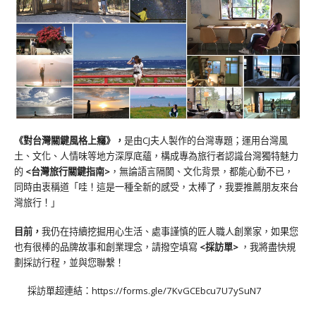
《對台灣關鍵風格上癮》
，
是由CJ夫人製作的台灣專題；運用台灣風
土、文化、人情味等地方深厚底蘊，構成專為旅行者認識台灣獨特魅力
的
<台灣旅行關鍵指南>
，無論語言隔閡、文化背景，都能心動不已，
同時由衷稱道「哇！這是一種全新的感受，太棒了，我要推薦朋友來台
灣旅行！」
目前，
我仍在持續挖掘用心生活、處事謹慎的匠人職人創業家，如果您
也有很棒的品牌故事和創業理念，請撥空填寫
<
採訪單
>
，我將盡快規
劃採訪行程，並與您聯繫！
採訪單超連結：
https://forms.gle/7KvGCEbcu7U7ySuN7