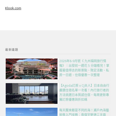
Klook.com
最新議題
2026年8-9月號《 九州福岡旅行情
報》｜出發前一週花 5 分鐘看完！掌
握最值得去的新景點、限定活動、私
房一日遊、住宿優惠一次整理
【Agoda訂房 x CJ夫人】日本自由行
嚴選住宿名單一次看！內行旅行者的
方法挑選日本質感住宿，每周更新專
屬訂房優惠與折扣碼
每天醒來都是不同的海！瀨戶內海藝
術祭入門攻略：夜宿宇野港三天兩