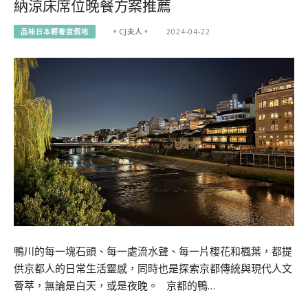
納涼床席位晚餐方案推薦
品味日本輕奢度假地
。CJ夫人。
2024-04-22
鴨川的每一塊石頭、每一處流水聲、每一片櫻花和楓葉，都提
供京都人的日常生活靈感，同時也是探索京都傳統與現代人文
薈萃，無論是白天，或是夜晚。 京都的鴨…