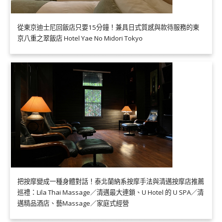
從東京迪士尼回飯店只要15分鐘！兼具日式質感與款待服務的東
京八重之翠飯店 Hotel Yae No Midori Tokyo
把按摩變成一種身體對話！泰北蘭納系按摩手法與清邁按摩店推薦
巡禮：Lila Thai Massage／清邁最大連鎖、U Hotel 的 U SPA／清
邁精品酒店、藝Massage／家庭式經營