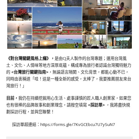
《對台灣關鍵風格上癮》
，
是由CJ夫人製作的台灣專題；運用台灣風
土、文化、人情味等地方深厚底蘊，構成專為旅行者認識台灣獨特魅力
的
<台灣旅行關鍵指南>
，無論語言隔閡、文化背景，都能心動不已，
同時由衷稱道「哇！這是一種全新的感受，太棒了，我要推薦朋友來台
灣旅行！」
目前，
我仍在持續挖掘用心生活、處事謹慎的匠人職人創業家，如果您
也有很棒的品牌故事和創業理念，請撥空填寫
<
採訪單
>
，我將盡快規
劃採訪行程，並與您聯繫！
採訪單超連結：
https://forms.gle/7KvGCEbcu7U7ySuN7