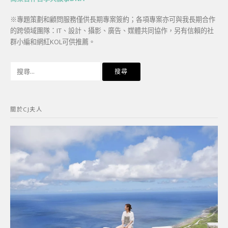
※專題策劃和顧問服務僅供長期專案簽約；各項專案亦可與我長期合作
的跨領域團隊：IT、設計、攝影、廣告、媒體共同協作，另有信賴的社
群小編和網紅KOL可供推薦。
搜
尋
關
鍵
關於CJ夫人
字: