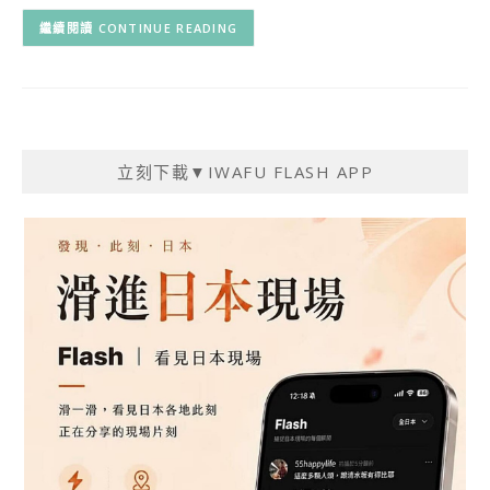
CONTINUE READING
立刻下載▼IWAFU FLASH APP