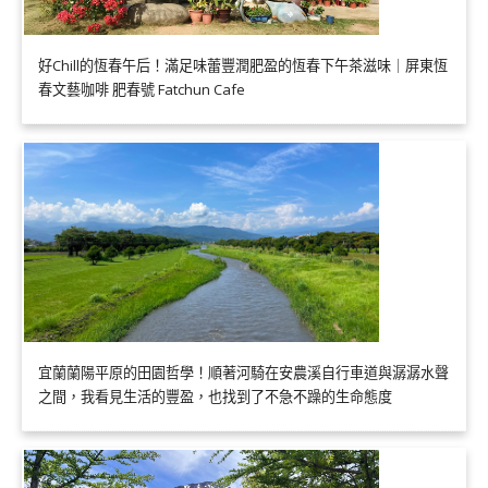
好Chill的恆春午后！滿足味蕾豐潤肥盈的恆春下午茶滋味｜屏東恆
春文藝咖啡 肥春號 Fatchun Cafe
宜蘭蘭陽平原的田園哲學！順著河騎在安農溪自行車道與潺潺水聲
之間，我看見生活的豐盈，也找到了不急不躁的生命態度