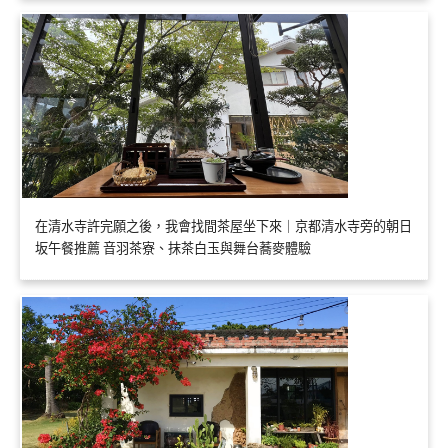
在清水寺許完願之後，我會找間茶屋坐下來｜京都清水寺旁的朝日
坂午餐推薦 音羽茶寮、抹茶白玉與舞台蕎麥體驗