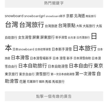
熱門關鍵字
北海道
snowboard
京都
snowboardgirl
snowboard新手
南投旅行
台灣
台灣旅行
台灣景點
台灣旅遊
大阪旅行
大阪
大阪
日
屏東
屏東旅行
女生滑雪
自助旅行
新手滑雪
日月潭旅行
日月潭
本
日本旅行
日本新手滑雪
日本snowboard
日本初學滑雪
日本
日本滑雪
日本滑雪場新手
日本 滑雪 新手
日本滑雪自助
日本滑
旅遊
日本自由行
日本自助旅行
東京
日本自助滑雪
雪自由行
自
第一次滑雪
滑雪旅行
東京旅行
東京自由行
第一次日本自助滑雪
助滑雪
花蓮
馬祖
花蓮旅行
馬祖旅行
關西
點擊一個有趣的廣告