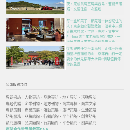
夜，完成跳島直島與豐島、藝術祭護
照、交通住宿一次整理
每一盒和菓子，都藏著一位想記住的
人！東京銀座甜點散策，沿著中央通
走進木村家、空也、虎屋、資生堂
Parlour等百年老舖與限定甜點，一
次匯集日本五百年的伴手禮文化
從狐狸神使到千本鳥居，走進一座由
願望堆疊而成的山｜京都自由行一定
要來的伏見稻荷大社與8個最值得停
留的風景
品牌服務項目
專題採訪｜人物專訪、品牌專訪、地方專訪、活動專訪
專題代編｜企業刊物、地方刊物、商業專欄、商業文案
專題策劃｜商業策展、活動策展、旅行策展、生活策展
諮詢服務｜品牌諮詢、行銷諮詢、平台諮詢、創業諮詢
顧問服務｜品牌顧問、行銷顧問、平台顧問、創業顧問
商業合作哲學與敘事DNA