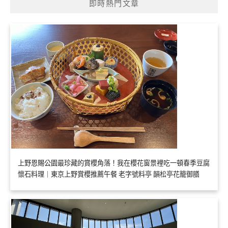
即時熱門文章
上野恩賜公園最珍藏的賞櫻角落！我在櫻花窗景裡吃一頓春季豆腐
懷石料理｜東京上野賞櫻推薦午餐 老字號料亭 韻松亭花籠御膳