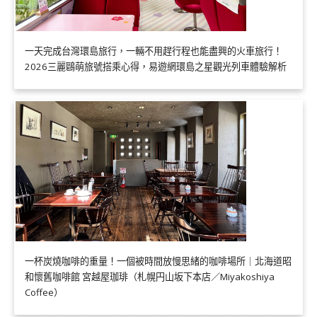
一天完成台灣環島旅行，一輛不用趕行程也能盡興的火車旅行！
2026三麗鷗萌旅號搭乘心得，易遊網環島之星觀光列車體驗解析
一杯炭燒咖啡的重量！一個被時間放慢思緒的咖啡場所｜北海道昭
和懷舊咖啡館 宮越屋珈琲（札幌円山坂下本店／Miyakoshiya
Coffee）