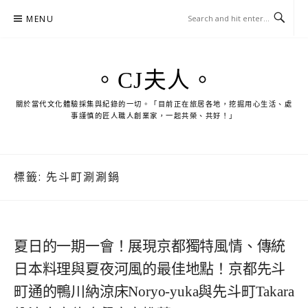
Skip
MENU
to
content
。CJ夫人。
關於當代文化體驗採集與紀錄的一切。「目前正在旅居各地，挖掘用心生活、處
事謹慎的匠人職人創業家，一起共榮、共好！」
標籤:
先斗町涮涮鍋
夏日的一期一會！展現京都獨特風情、傳統
日本料理與夏夜河風的最佳地點！京都先斗
町通的鴨川納涼床Noryo-yuka與先斗町Takara