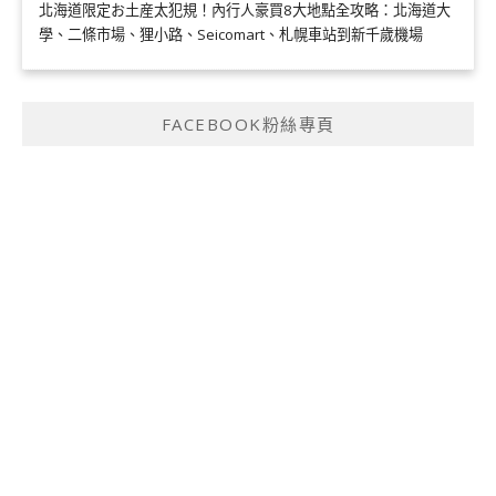
北海道限定お土産太犯規！內行人豪買8大地點全攻略：北海道大
學、二條市場、狸小路、Seicomart、札幌車站到新千歲機場
FACEBOOK粉絲專頁