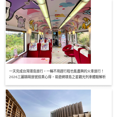
一天完成台灣環島旅行，一輛不用趕行程也能盡興的火車旅行！
2026三麗鷗萌旅號搭乘心得，易遊網環島之星觀光列車體驗解析