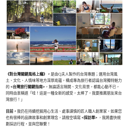
《對台灣關鍵風格上癮》
，
是由CJ夫人製作的台灣專題；運用台灣風
土、文化、人情味等地方深厚底蘊，構成專為旅行者認識台灣獨特魅力
的
<台灣旅行關鍵指南>
，無論語言隔閡、文化背景，都能心動不已，
同時由衷稱道「哇！這是一種全新的感受，太棒了，我要推薦朋友來台
灣旅行！」
目前，
我仍在持續挖掘用心生活、處事謹慎的匠人職人創業家，如果您
也有很棒的品牌故事和創業理念，請撥空填寫
<
採訪單
>
，我將盡快規
劃採訪行程，並與您聯繫！