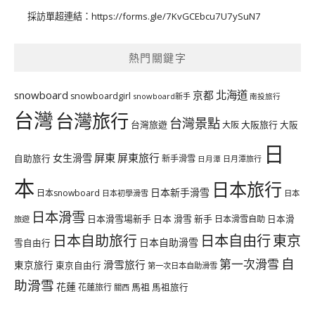
採訪單超連結：
https://forms.gle/7KvGCEbcu7U7ySuN7
熱門關鍵字
北海道
snowboard
京都
snowboardgirl
snowboard新手
南投旅行
台灣
台灣旅行
台灣景點
台灣旅遊
大阪旅行
大阪
大阪
日
屏東
屏東旅行
女生滑雪
自助旅行
新手滑雪
日月潭旅行
日月潭
本
日本旅行
日本新手滑雪
日本snowboard
日本初學滑雪
日本
日本滑雪
日本滑雪場新手
日本 滑雪 新手
日本滑雪自助
日本滑
旅遊
日本自由行
日本自助旅行
東京
日本自助滑雪
雪自由行
自
第一次滑雪
滑雪旅行
東京旅行
東京自由行
第一次日本自助滑雪
助滑雪
花蓮
馬祖
花蓮旅行
馬祖旅行
關西