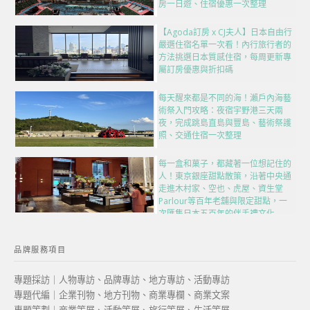
房一日遊、住宿優惠一次整理
【Agoda訂房 x CJ夫人】日本自由行
嚴選住宿名單一次看！內行旅行者的
方法挑選日本質感住宿，每周更新專
屬訂房優惠與折扣碼
每天醒來都是不同的海！瀨戶內海藝
術祭入門攻略：夜宿宇野港三天兩
夜，完成跳島直島與豐島、藝術祭護
照、交通住宿一次整理
每一盒和菓子，都藏著一位想記住的
人！東京銀座甜點散策，沿著中央通
走進木村家、空也、虎屋、資生堂
Parlour等百年老舖與限定甜點，一
次匯集日本五百年的伴手禮文化
品牌服務項目
專題採訪｜人物專訪、品牌專訪、地方專訪、活動專訪
專題代編｜企業刊物、地方刊物、商業專欄、商業文案