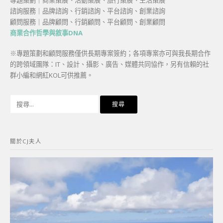
專題策劃｜商業策展、活動策展、旅行策展、生活策展
諮詢服務｜品牌諮詢、行銷諮詢、平台諮詢、創業諮詢
顧問服務｜品牌顧問、行銷顧問、平台顧問、創業顧問
商業合作哲學與敘事DNA
※專題策劃和顧問服務僅供長期專案簽約；各項專案亦可與我長期合作
的跨領域團隊：IT、設計、攝影、廣告、媒體共同協作，另有信賴的社
群小編和網紅KOL可供推薦。
搜
尋
關
鍵
關於CJ夫人
字: