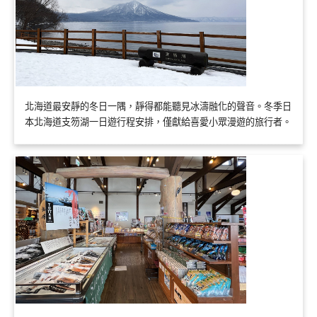
北海道最安靜的冬日一隅，靜得都能聽見冰濤融化的聲音。冬季日
本北海道支笏湖一日遊行程安排，僅獻給喜愛小眾漫遊的旅行者。