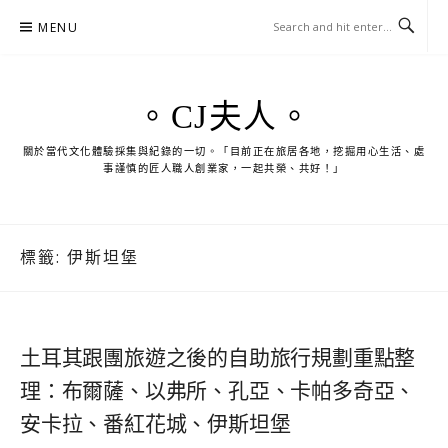
Skip
MENU
to
content
。CJ夫人。
關於當代文化體驗採集與紀錄的一切。「目前正在旅居各地，挖掘用心生活、處
事謹慎的匠人職人創業家，一起共榮、共好！」
標籤:
伊斯坦堡
土耳其跟團旅遊之後的自助旅行規劃重點整
理：布爾薩、以弗所、孔亞、卡帕多奇亞、
安卡拉、番紅花城、伊斯坦堡