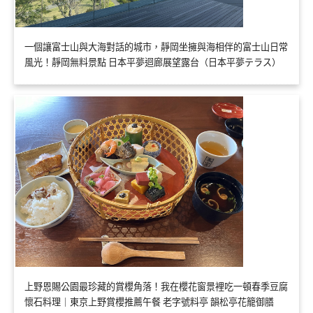
一個讓富士山與大海對話的城市，靜岡坐擁與海相伴的富士山日常
風光！靜岡無料景點 日本平夢迴廊展望露台（日本平夢テラス）
上野恩賜公園最珍藏的賞櫻角落！我在櫻花窗景裡吃一頓春季豆腐
懷石料理｜東京上野賞櫻推薦午餐 老字號料亭 韻松亭花籠御膳