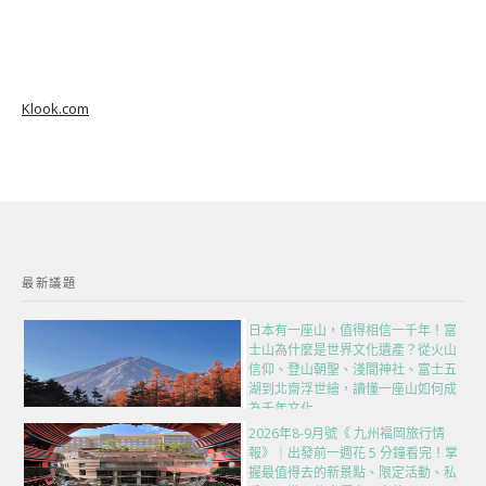
Klook.com
最新議題
日本有一座山，值得相信一千年！富
士山為什麼是世界文化遺產？從火山
信仰、登山朝聖、淺間神社、富士五
湖到北齋浮世繪，讀懂一座山如何成
為千年文化
2026年8-9月號《 九州福岡旅行情
報》｜出發前一週花 5 分鐘看完！掌
握最值得去的新景點、限定活動、私