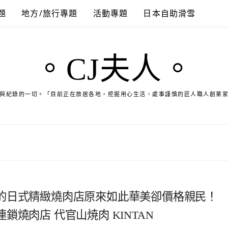
題
地方/旅行專題
活動專題
日本自助滑雪
。CJ夫人。
與紀錄的一切。「目前正在旅居各地，挖掘用心生活、處事謹慎的匠人職人創業
的日式精緻燒肉店原來如此華美卻價格親民！
燒肉店 代官山焼肉 KINTAN