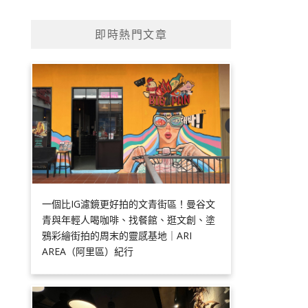
即時熱門文章
一個比IG濾鏡更好拍的文青街區！曼谷文
青與年輕人喝咖啡、找餐館、逛文創、塗
鴉彩繪街拍的周末的靈感基地｜ARI
AREA（阿里區）紀行