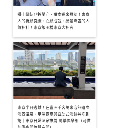
掛上縁結び鈴蘭守，讓幸福來拜訪！東京
人的祈願良緣、心願成就、戀愛降臨的人
氣神社！東京飯田橋東京大神宮
東京半日逃離！在豐洲千客萬來泡無邊際
海景溫泉、足湯露臺與自助式海鮮丼吃到
飽｜東京日歸溫泉推薦 萬葉俱樂部（可供
加價夜間休憩空間）