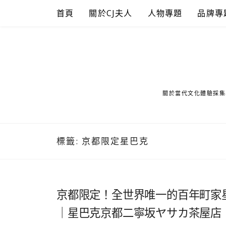
Skip
首頁
關於CJ夫人
人物專題
品牌專
to
content
關於當代文化體驗採集
標籤:
京都限定星巴克
京都限定！全世界唯一的百年町家
｜星巴克京都二寧坂ヤサカ茶屋店