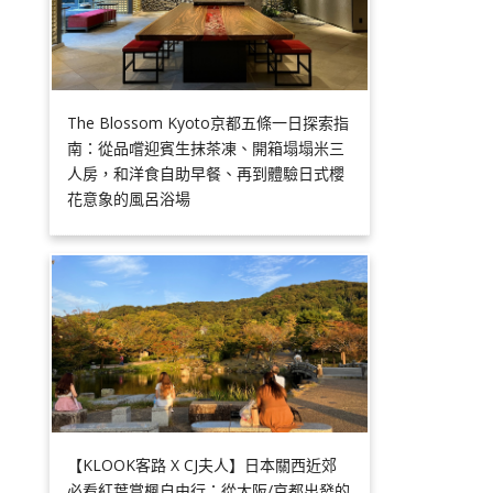
The Blossom Kyoto京都五條一日探索指
南：從品嚐迎賓生抹茶凍、開箱塌塌米三
人房，和洋食自助早餐、再到體驗日式櫻
花意象的風呂浴場
【KLOOK客路 X CJ夫人】日本關西近郊
必看紅葉賞楓自由行：從大阪/京都出發的