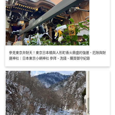
參見東京弁財天！東京日本橋與人形町香火鼎盛的強運、厄除與財
運神社｜日本東京小網神社 參拜、洗錢、購買御守紀錄