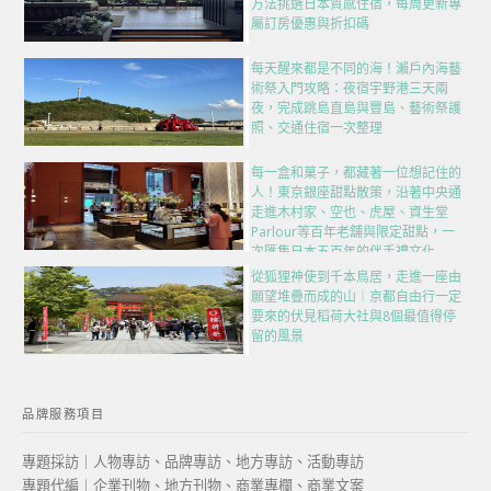
方法挑選日本質感住宿，每周更新專
屬訂房優惠與折扣碼
每天醒來都是不同的海！瀨戶內海藝
術祭入門攻略：夜宿宇野港三天兩
夜，完成跳島直島與豐島、藝術祭護
照、交通住宿一次整理
每一盒和菓子，都藏著一位想記住的
人！東京銀座甜點散策，沿著中央通
走進木村家、空也、虎屋、資生堂
Parlour等百年老舖與限定甜點，一
次匯集日本五百年的伴手禮文化
從狐狸神使到千本鳥居，走進一座由
願望堆疊而成的山｜京都自由行一定
要來的伏見稻荷大社與8個最值得停
留的風景
品牌服務項目
專題採訪｜人物專訪、品牌專訪、地方專訪、活動專訪
專題代編｜企業刊物、地方刊物、商業專欄、商業文案