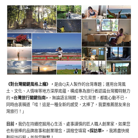
《對台灣關鍵風格上癮》
，
是由CJ夫人製作的台灣專題；運用台灣風
土、文化、人情味等地方深厚底蘊，構成專為旅行者認識台灣獨特魅力
的
<台灣旅行關鍵指南>
，無論語言隔閡、文化背景，都能心動不已，
同時由衷稱道「哇！這是一種全新的感受，太棒了，我要推薦朋友來台
灣旅行！」
目前，
我仍在持續挖掘用心生活、處事謹慎的匠人職人創業家，如果您
也有很棒的品牌故事和創業理念，請撥空填寫
<
採訪單
>
，我將盡快規
劃採訪行程，並與您聯繫！