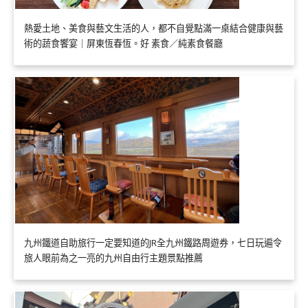
熱愛土地、美食與藝文生活的人，都不自覺點滿一桌結合健康與藝
術的蔬食饗宴｜屏東恆春恆。好 素食／純素食餐廳
九州鐵道自助旅行一定要知道的JR全九州鐵路周遊券，七日玩遍令
旅人眼前為之一亮的九州自由行主題景點推薦