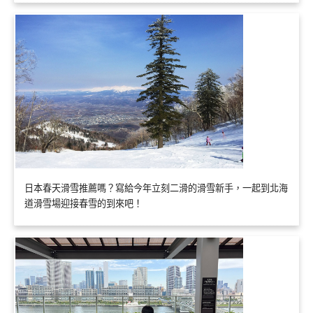
日本春天滑雪推薦嗎？寫給今年立刻二滑的滑雪新手，一起到北海
道滑雪場迎接春雪的到來吧！