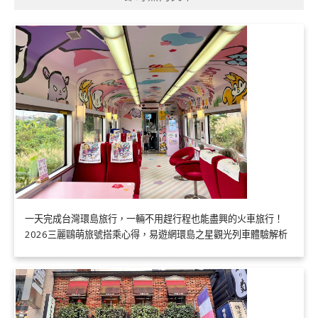
一天完成台灣環島旅行，一輛不用趕行程也能盡興的火車旅行！
2026三麗鷗萌旅號搭乘心得，易遊網環島之星觀光列車體驗解析