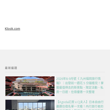
Klook.com
最新議題
2026年8-9月號《 九州福岡旅行情
報》｜出發前一週花 5 分鐘看完！掌
握最值得去的新景點、限定活動、私
房一日遊、住宿優惠一次整理
【Agoda訂房 x CJ夫人】日本自由行
嚴選住宿名單一次看！內行旅行者的