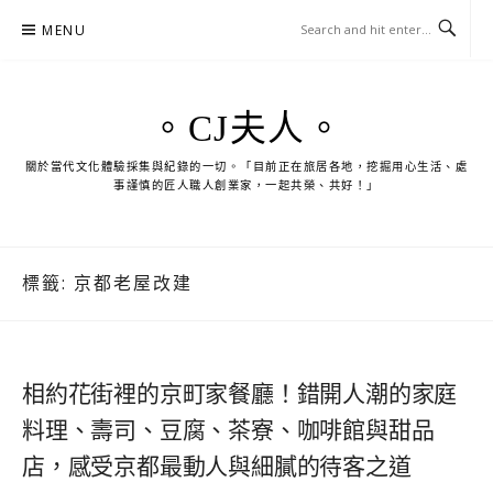
Skip
MENU
to
content
。CJ夫人。
關於當代文化體驗採集與紀錄的一切。「目前正在旅居各地，挖掘用心生活、處
事謹慎的匠人職人創業家，一起共榮、共好！」
標籤:
京都老屋改建
相約花街裡的京町家餐廳！錯開人潮的家庭
料理、壽司、豆腐、茶寮、咖啡館與甜品
店，感受京都最動人與細膩的待客之道