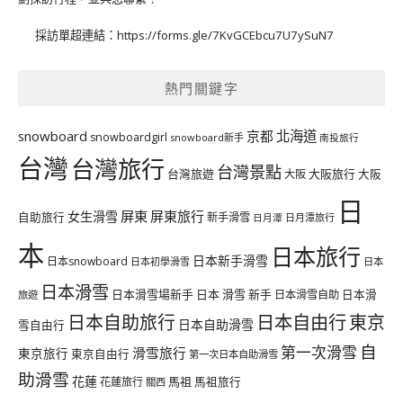
採訪單超連結：
https://forms.gle/7KvGCEbcu7U7ySuN7
熱門關鍵字
北海道
snowboard
京都
snowboardgirl
snowboard新手
南投旅行
台灣
台灣旅行
台灣景點
台灣旅遊
大阪旅行
大阪
大阪
日
屏東
屏東旅行
女生滑雪
自助旅行
新手滑雪
日月潭旅行
日月潭
本
日本旅行
日本新手滑雪
日本snowboard
日本初學滑雪
日本
日本滑雪
日本滑雪場新手
日本 滑雪 新手
日本滑雪自助
日本滑
旅遊
日本自由行
日本自助旅行
東京
日本自助滑雪
雪自由行
自
第一次滑雪
滑雪旅行
東京旅行
東京自由行
第一次日本自助滑雪
助滑雪
花蓮
馬祖
花蓮旅行
馬祖旅行
關西