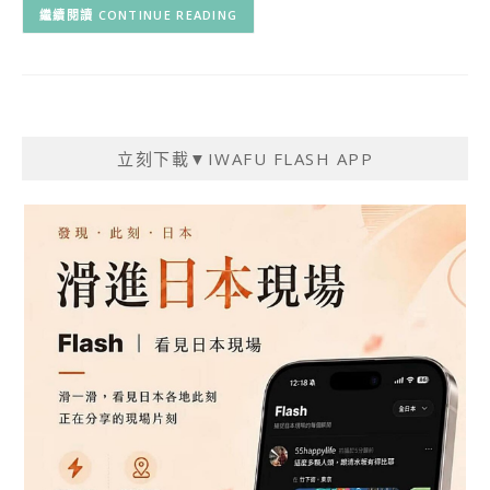
CONTINUE READING
立刻下載▼IWAFU FLASH APP