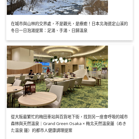
在城市與山林的交界處，不是觀光，是療癒！日本北海道定山溪的
冬日一日泡湯提案：足湯、手湯、日歸溫泉
從大阪最繁忙的梅田車站與百貨地下街，找到另一座會呼吸的城市
森林與天然溫泉｜Grand Green Osaka × 梅北天然溫泉蓮（めき
た温泉 蓮）的都市人健康調理提案