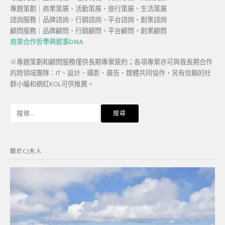
專題策劃｜商業策展、活動策展、旅行策展、生活策展
諮詢服務｜品牌諮詢、行銷諮詢、平台諮詢、創業諮詢
顧問服務｜品牌顧問、行銷顧問、平台顧問、創業顧問
商業合作哲學與敘事DNA
※專題策劃和顧問服務僅供長期專案簽約；各項專案亦可與我長期合作
的跨領域團隊：IT、設計、攝影、廣告、媒體共同協作，另有信賴的社
群小編和網紅KOL可供推薦。
搜
尋
關
鍵
關於CJ夫人
字: