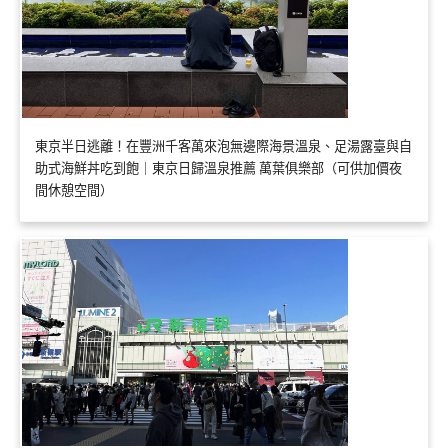
東京半日逃離！在豐洲千客萬來泡無邊際海景溫泉、足湯露臺與自
助式海鮮丼吃到飽｜東京日歸溫泉推薦 萬葉俱樂部（可供加價夜
間休憩空間）