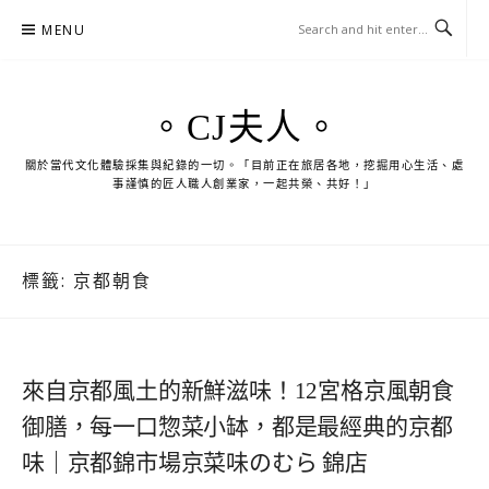
Skip
MENU
to
content
。CJ夫人。
關於當代文化體驗採集與紀錄的一切。「目前正在旅居各地，挖掘用心生活、處
事謹慎的匠人職人創業家，一起共榮、共好！」
標籤:
京都朝食
來自京都風土的新鮮滋味！12宮格京風朝食
御膳，每一口惣菜小缽，都是最經典的京都
味｜京都錦市場京菜味のむら 錦店