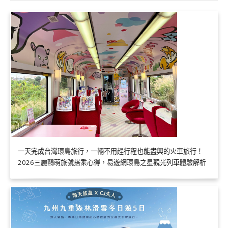
一天完成台灣環島旅行，一輛不用趕行程也能盡興的火車旅行！
2026三麗鷗萌旅號搭乘心得，易遊網環島之星觀光列車體驗解析