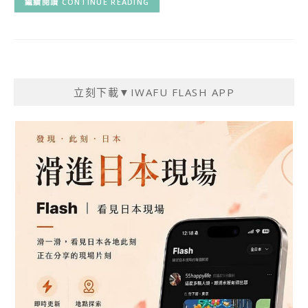
CONTINUE READING
立刻下載▼IWAFU FLASH APP