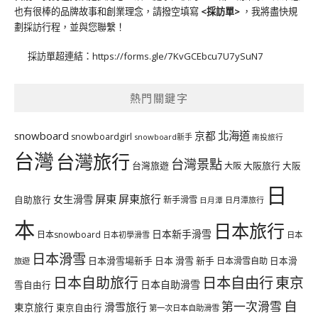
也有很棒的品牌故事和創業理念，請撥空填寫
<
採訪單
>
，我將盡快規
劃採訪行程，並與您聯繫！
採訪單超連結：
https://forms.gle/7KvGCEbcu7U7ySuN7
熱門關鍵字
北海道
snowboard
京都
snowboardgirl
snowboard新手
南投旅行
台灣
台灣旅行
台灣景點
台灣旅遊
大阪旅行
大阪
大阪
日
屏東
屏東旅行
女生滑雪
自助旅行
新手滑雪
日月潭旅行
日月潭
本
日本旅行
日本新手滑雪
日本snowboard
日本初學滑雪
日本
日本滑雪
日本滑雪場新手
日本 滑雪 新手
日本滑雪自助
日本滑
旅遊
日本自由行
日本自助旅行
東京
日本自助滑雪
雪自由行
自
第一次滑雪
滑雪旅行
東京旅行
東京自由行
第一次日本自助滑雪