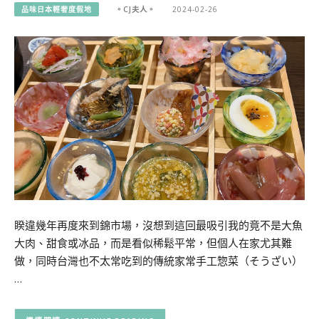
品味日本輕奢度假地
。CJ夫人。
2024-02-26
睽違幾年再度來到錦市場，沒想到這回最吸引我的竟不是大魚
大肉、甜食或冰品，而是看似稀鬆平常，但個人在家尤其難
做，同時台灣也不太常吃到的傳統家常手工惣菜（そうざい）
…