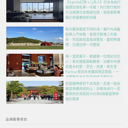
【Agoda訂房 x CJ夫人】日本自由行
嚴選住宿名單一次看！內行旅行者的
方法挑選日本質感住宿，每周更新專
屬訂房優惠與折扣碼
每天醒來都是不同的海！瀨戶內海藝
術祭入門攻略：夜宿宇野港三天兩
夜，完成跳島直島與豐島、藝術祭護
照、交通住宿一次整理
每一盒和菓子，都藏著一位想記住的
人！東京銀座甜點散策，沿著中央通
走進木村家、空也、虎屋、資生堂
Parlour等百年老舖與限定甜點，一
次匯集日本五百年的伴手禮文化
從狐狸神使到千本鳥居，走進一座由
願望堆疊而成的山｜京都自由行一定
要來的伏見稻荷大社與8個最值得停
留的風景
品牌服務項目