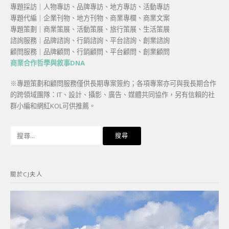
專題採訪｜人物專訪、品牌專訪、地方專訪、活動專訪
專題代編｜企業刊物、地方刊物、商業專欄、商業文案
專題策劃｜商業策展、活動策展、旅行策展、生活策展
諮詢服務｜品牌諮詢、行銷諮詢、平台諮詢、創業諮詢
顧問服務｜品牌顧問、行銷顧問、平台顧問、創業顧問
商業合作哲學與敘事DNA
※專題策劃和顧問服務僅供長期專案簽約；各項專案亦可與我長期合作
的跨領域團隊：IT、設計、攝影、廣告、媒體共同協作，另有信賴的社
群小編和網紅KOL可供推薦。
搜
尋
關
鍵
關於CJ夫人
字: