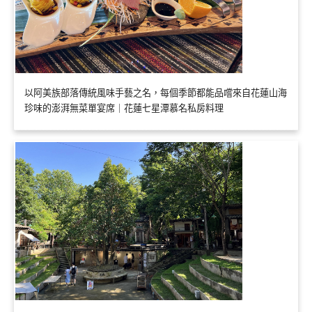
以阿美族部落傳統風味手藝之名，每個季節都能品嚐來自花蓮山海
珍味的澎湃無菜單宴席｜花蓮七星潭慕名私房料理