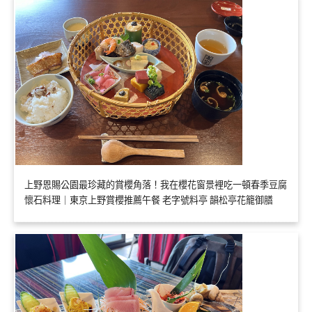
上野恩賜公園最珍藏的賞櫻角落！我在櫻花窗景裡吃一頓春季豆腐
懷石料理｜東京上野賞櫻推薦午餐 老字號料亭 韻松亭花籠御膳