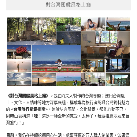
對台灣關鍵風格上癮
《對台灣關鍵風格上癮》
，
是由CJ夫人製作的台灣專題；運用台灣風
土、文化、人情味等地方深厚底蘊，構成專為旅行者認識台灣獨特魅力
的
<台灣旅行關鍵指南>
，無論語言隔閡、文化背景，都能心動不已，
同時由衷稱道「哇！這是一種全新的感受，太棒了，我要推薦朋友來台
灣旅行！」
目前，
我仍在持續挖掘用心生活、處事謹慎的匠人職人創業家，如果您