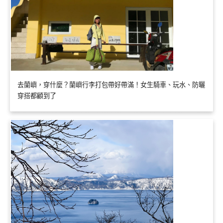
去蘭嶼，穿什麼？蘭嶼行李打包帶好帶滿！女生騎車、玩水、防曬
穿搭都顧到了