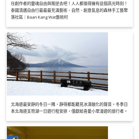
任創作者的靈魂自由與叛逆去吧！人人都值得擁有這個高光時刻！
泰國清邁自由行最最最充滿藝術、自然、創意氣息的森林手工藝聚
落社區｜Baan Kang Wat藝術村
北海道最安靜的冬日一隅，靜得都能聽見冰濤融化的聲音。冬季日
本北海道支笏湖一日遊行程安排，僅獻給喜愛小眾漫遊的旅行者。