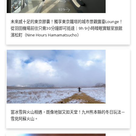
未來感十足的東京膠囊！獨享東京鐵塔的城市景觀露臺Lounge！
從羽田機場前往只需30分鐘即可抵達｜9h 9小時睡眠實驗室旅館
濱松町（Nine Hours Hamamatsucho）
當冰雪與火山相遇，既像地獄又如天堂！九州熊本縣的冬日玩法－
雪見阿蘇火山。