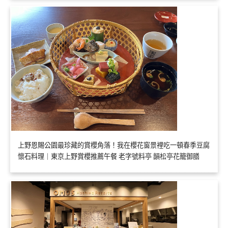
上野恩賜公園最珍藏的賞櫻角落！我在櫻花窗景裡吃一頓春季豆腐
懷石料理｜東京上野賞櫻推薦午餐 老字號料亭 韻松亭花籠御膳