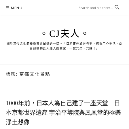
Skip
MENU
to
content
。CJ夫人。
關於當代文化體驗採集與紀錄的一切。「目前正在旅居各地，挖掘用心生活、處
事謹慎的匠人職人創業家，一起共榮、共好！」
標籤:
京都文化景點
1000年前，日本人為自己建了一座天堂｜日
本京都世界遺產 宇治平等院與鳳凰堂的極樂
淨土想像