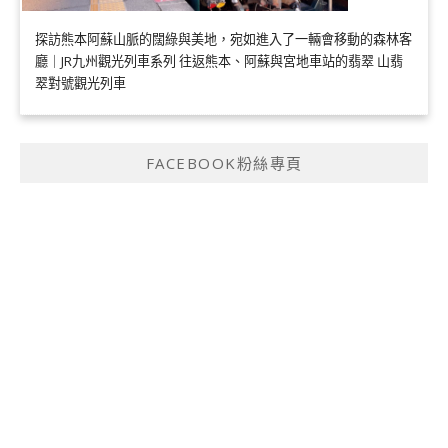
探訪熊本阿蘇山脈的闊綠與美地，宛如進入了一輛會移動的森林客
廳｜JR九州觀光列車系列 往返熊本、阿蘇與宮地車站的翡翠 山翡
翠對號觀光列車
FACEBOOK粉絲專頁