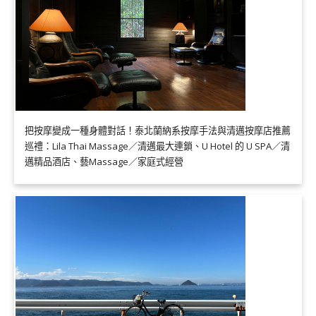
把按摩變成一種身體對話！泰北蘭納系按摩手法與清邁按摩店推薦
巡禮：Lila Thai Massage／清邁最大連鎖、U Hotel 的 U SPA／清
邁精品酒店、藝Massage／家庭式經營