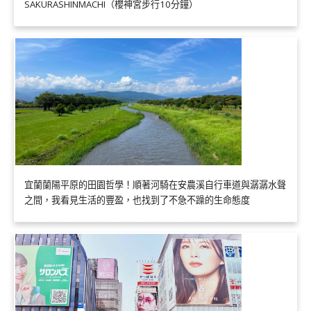
SAKURASHINMACHI（櫻神宮步行10分鐘）
宜蘭蘭陽平原的田園哲學！順著河騎在安農溪自行車道與潺潺水聲
之間，我看見生活的豐盈，也找到了不急不躁的生命態度