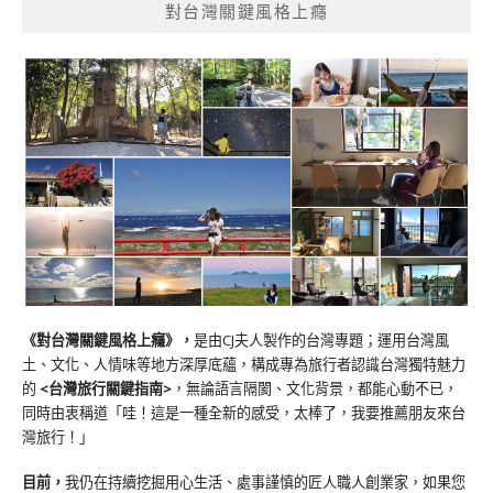
對台灣關鍵風格上癮
《對台灣關鍵風格上癮》
，
是由CJ夫人製作的台灣專題；運用台灣風
土、文化、人情味等地方深厚底蘊，構成專為旅行者認識台灣獨特魅力
的
<台灣旅行關鍵指南>
，無論語言隔閡、文化背景，都能心動不已，
同時由衷稱道「哇！這是一種全新的感受，太棒了，我要推薦朋友來台
灣旅行！」
目前，
我仍在持續挖掘用心生活、處事謹慎的匠人職人創業家，如果您