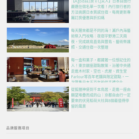
【Agoda訂房 x CJ夫人】日本自由行
嚴選住宿名單一次看！內行旅行者的
方法挑選日本質感住宿，每周更新專
屬訂房優惠與折扣碼
每天醒來都是不同的海！瀨戶內海藝
術祭入門攻略：夜宿宇野港三天兩
夜，完成跳島直島與豐島、藝術祭護
照、交通住宿一次整理
每一盒和菓子，都藏著一位想記住的
人！東京銀座甜點散策，沿著中央通
走進木村家、空也、虎屋、資生堂
Parlour等百年老舖與限定甜點，一
次匯集日本五百年的伴手禮文化
從狐狸神使到千本鳥居，走進一座由
願望堆疊而成的山｜京都自由行一定
要來的伏見稻荷大社與8個最值得停
留的風景
品牌服務項目