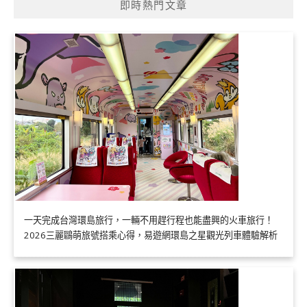
即時熱門文章
一天完成台灣環島旅行，一輛不用趕行程也能盡興的火車旅行！
2026三麗鷗萌旅號搭乘心得，易遊網環島之星觀光列車體驗解析