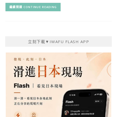
CONTINUE READING
立刻下載▼IWAFU FLASH APP