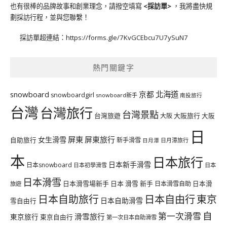
也有很棒的品牌故事和創業理念，請撥空填寫
<
採訪單
>
，我將盡快規
劃採訪行程，並與您聯繫！
採訪單超連結：
https://forms.gle/7KvGCEbcu7U7ySuN7
熱門關鍵字
北海道
snowboard
京都
snowboardgirl
snowboard新手
南投旅行
台灣
台灣旅行
台灣景點
台灣旅遊
大阪旅行
大阪
大阪
日
屏東
屏東旅行
女生滑雪
自助旅行
新手滑雪
日月潭旅行
日月潭
本
日本旅行
日本新手滑雪
日本snowboard
日本初學滑雪
日本
日本滑雪
日本滑雪場新手
日本 滑雪 新手
日本滑雪自助
日本滑
旅遊
日本自由行
日本自助旅行
東京
日本自助滑雪
雪自由行
自
第一次滑雪
滑雪旅行
東京旅行
東京自由行
第一次日本自助滑雪