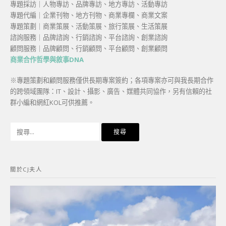
專題採訪｜人物專訪、品牌專訪、地方專訪、活動專訪
專題代編｜企業刊物、地方刊物、商業專欄、商業文案
專題策劃｜商業策展、活動策展、旅行策展、生活策展
諮詢服務｜品牌諮詢、行銷諮詢、平台諮詢、創業諮詢
顧問服務｜品牌顧問、行銷顧問、平台顧問、創業顧問
商業合作哲學與敘事DNA
※專題策劃和顧問服務僅供長期專案簽約；各項專案亦可與我長期合作
的跨領域團隊：IT、設計、攝影、廣告、媒體共同協作，另有信賴的社
群小編和網紅KOL可供推薦。
搜
尋
關
鍵
關於CJ夫人
字: