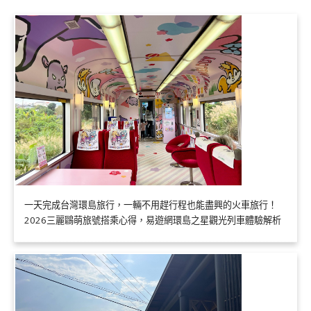
一天完成台灣環島旅行，一輛不用趕行程也能盡興的火車旅行！
2026三麗鷗萌旅號搭乘心得，易遊網環島之星觀光列車體驗解析