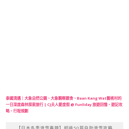
泰國清邁｜大象自然公園、大象觀察餵食、Baan Kang Wat藝術村的
一日深度森林探索旅行 | CJ夫人愛度假 @ Funliday 旅遊回憶、遊記攻
略、行程規劃
【日本冬季滑雪專題】超過50篇自助滑雪攻略