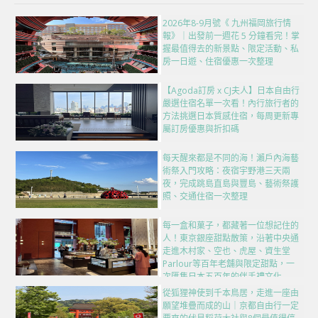
2026年8-9月號《 九州福岡旅行情
報》｜出發前一週花 5 分鐘看完！掌
握最值得去的新景點、限定活動、私
房一日遊、住宿優惠一次整理
【Agoda訂房 x CJ夫人】日本自由行
嚴選住宿名單一次看！內行旅行者的
方法挑選日本質感住宿，每周更新專
屬訂房優惠與折扣碼
每天醒來都是不同的海！瀨戶內海藝
術祭入門攻略：夜宿宇野港三天兩
夜，完成跳島直島與豐島、藝術祭護
照、交通住宿一次整理
每一盒和菓子，都藏著一位想記住的
人！東京銀座甜點散策，沿著中央通
走進木村家、空也、虎屋、資生堂
Parlour等百年老舖與限定甜點，一
次匯集日本五百年的伴手禮文化
從狐狸神使到千本鳥居，走進一座由
願望堆疊而成的山｜京都自由行一定