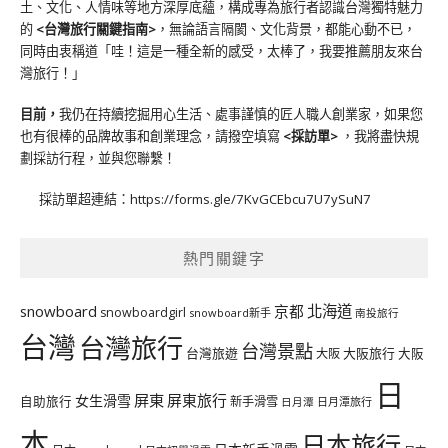
土、文化、人情味等地方深厚底蘊，構成專為旅行者認識台灣獨特魅力
的
<台灣旅行關鍵指南>
，無論語言隔閡、文化背景，都能心動不已，
同時由衷稱道「哇！這是一種全新的感受，太棒了，我要推薦朋友來台
灣旅行！」
目前，
我仍在持續挖掘用心生活、處事謹慎的匠人職人創業家，如果您
也有很棒的品牌故事和創業理念，請撥空填寫
<
採訪單
>
，我將盡快規
劃採訪行程，並與您聯繫！
採訪單超連結：
https://forms.gle/7KvGCEbcu7U7ySuN7
熱門關鍵字
北海道
snowboard
京都
snowboardgirl
snowboard新手
南投旅行
台灣
台灣旅行
台灣景點
台灣旅遊
大阪旅行
大阪
大阪
日
屏東
屏東旅行
女生滑雪
自助旅行
新手滑雪
日月潭旅行
日月潭
本
日本旅行