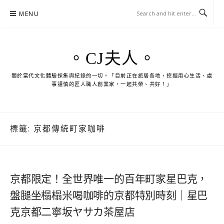
Skip
MENU
to
content
。CJ夫人。
關於當代文化體驗採集與紀錄的一切。「目前正在旅居各地，挖掘用心生活、處
事謹慎的匠人職人創業家，一起共榮、共好！」
標籤:
京都傳統町家咖啡
京都限定！全世界唯一的百年町家星巴克，
盤腿坐榻榻米喝咖啡的京都特別時刻｜星巴
克京都二寧坂ヤサカ茶屋店