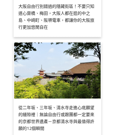
大阪自由行別錯過的隱藏街區！不要只知
道心齋橋、梅田，大阪人都在逛的中之
島、中崎町、阪堺電車，都讓你的大阪旅
行更加悠閒自在
從二年坂、三年坂、清水寺走進心底願望
的縫隙裡｜無論自由行或跟團都一定要來
的京都世界遺產－京都清水寺與最值得許
願的12個瞬間