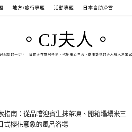
題
地方/旅行專題
活動專題
日本自助滑雪
。CJ夫人。
與紀錄的一切。「目前正在旅居各地，挖掘用心生活、處事謹慎的匠人職人創業
五條一日探索指南：從品嚐迎賓生抹茶凍、開箱塌塌米三
日式櫻花意象的風呂浴場