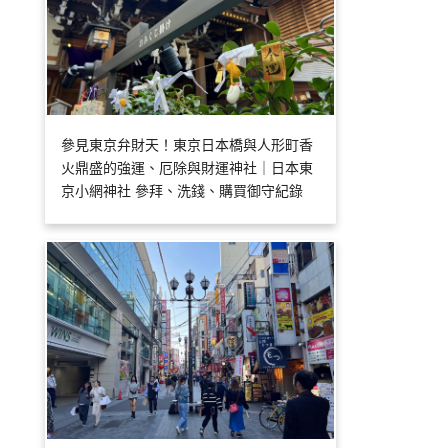
參見東京弁財天！東京日本橋與人形町香
火鼎盛的強運、厄除與財運神社｜日本東
京小網神社 參拜、洗錢、購買御守紀錄