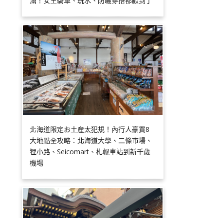
滿！女生騎車、玩水、防曬穿搭都顧到了
北海道限定お土産太犯規！內行人豪買8
大地點全攻略：北海道大學、二條市場、
狸小路、Seicomart、札幌車站到新千歲
機場