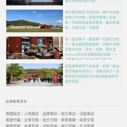
屬訂房優惠與折扣碼
每天醒來都是不同的海！瀨戶內海藝
術祭入門攻略：夜宿宇野港三天兩
夜，完成跳島直島與豐島、藝術祭護
照、交通住宿一次整理
每一盒和菓子，都藏著一位想記住的
人！東京銀座甜點散策，沿著中央通
走進木村家、空也、虎屋、資生堂
Parlour等百年老舖與限定甜點，一
次匯集日本五百年的伴手禮文化
從狐狸神使到千本鳥居，走進一座由
願望堆疊而成的山｜京都自由行一定
要來的伏見稻荷大社與8個最值得停
留的風景
品牌服務項目
專題採訪｜人物專訪、品牌專訪、地方專訪、活動專訪
專題代編｜企業刊物、地方刊物、商業專欄、商業文案
專題策劃｜商業策展、活動策展、旅行策展、生活策展