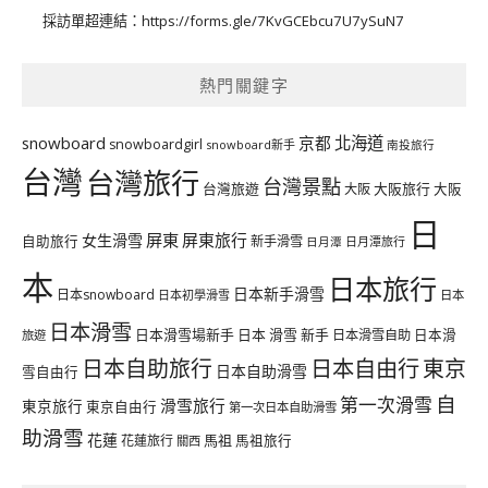
採訪單超連結：
https://forms.gle/7KvGCEbcu7U7ySuN7
熱門關鍵字
北海道
snowboard
京都
snowboardgirl
snowboard新手
南投旅行
台灣
台灣旅行
台灣景點
台灣旅遊
大阪旅行
大阪
大阪
日
屏東
屏東旅行
女生滑雪
自助旅行
新手滑雪
日月潭旅行
日月潭
本
日本旅行
日本新手滑雪
日本snowboard
日本初學滑雪
日本
日本滑雪
日本滑雪場新手
日本 滑雪 新手
日本滑雪自助
日本滑
旅遊
日本自由行
日本自助旅行
東京
日本自助滑雪
雪自由行
自
第一次滑雪
滑雪旅行
東京旅行
東京自由行
第一次日本自助滑雪
助滑雪
花蓮
馬祖
花蓮旅行
馬祖旅行
關西