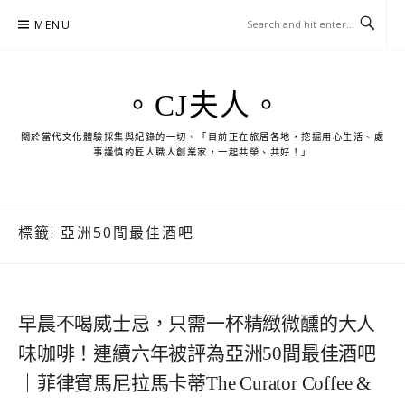
Skip
MENU
to
content
。CJ夫人。
關於當代文化體驗採集與紀錄的一切。「目前正在旅居各地，挖掘用心生活、處
事謹慎的匠人職人創業家，一起共榮、共好！」
標籤:
亞洲50間最佳酒吧
早晨不喝威士忌，只需一杯精緻微醺的大人
味咖啡！連續六年被評為亞洲50間最佳酒吧
｜菲律賓馬尼拉馬卡蒂The Curator Coffee &