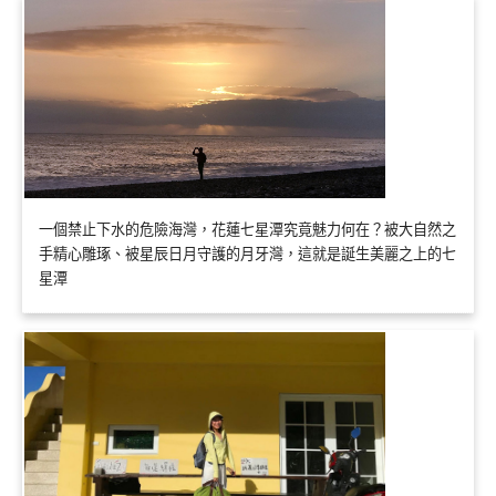
一個禁止下水的危險海灣，花蓮七星潭究竟魅力何在？被大自然之
手精心雕琢、被星辰日月守護的月牙灣，這就是誕生美麗之上的七
星潭