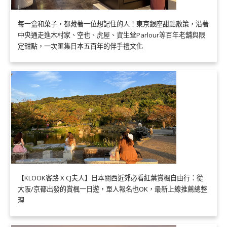
每一盒和菓子，都藏著一位想記住的人！東京銀座甜點散策，沿著
中央通走進木村家、空也、虎屋、資生堂Parlour等百年老舖與限
定甜點，一次匯集日本五百年的伴手禮文化
【KLOOK客路 X CJ夫人】日本關西近郊必看紅葉賞楓自由行：從
大阪/京都出發的賞楓一日遊，單人報名也OK，最新上線推薦總整
理