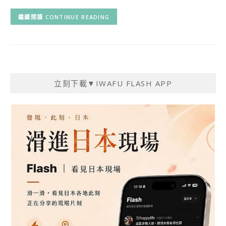
CONTINUE READING
立刻下載▼IWAFU FLASH APP