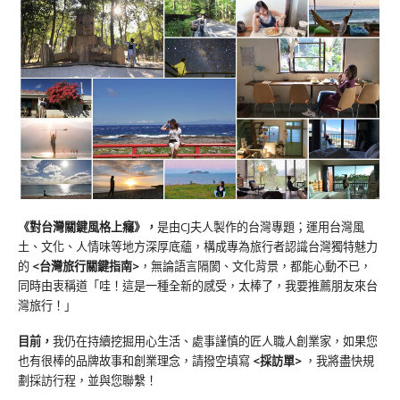
《對台灣關鍵風格上癮》
，
是由CJ夫人製作的台灣專題；運用台灣風
土、文化、人情味等地方深厚底蘊，構成專為旅行者認識台灣獨特魅力
的
<台灣旅行關鍵指南>
，無論語言隔閡、文化背景，都能心動不已，
同時由衷稱道「哇！這是一種全新的感受，太棒了，我要推薦朋友來台
灣旅行！」
目前，
我仍在持續挖掘用心生活、處事謹慎的匠人職人創業家，如果您
也有很棒的品牌故事和創業理念，請撥空填寫
<
採訪單
>
，我將盡快規
劃採訪行程，並與您聯繫！