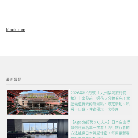
Klook.com
最新議題
2026年8-9月號《 九州福岡旅行情
報》｜出發前一週花 5 分鐘看完！掌
握最值得去的新景點、限定活動、私
房一日遊、住宿優惠一次整理
【Agoda訂房 x CJ夫人】日本自由行
嚴選住宿名單一次看！內行旅行者的
方法挑選日本質感住宿，每周更新專