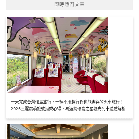
即時熱門文章
一天完成台灣環島旅行，一輛不用趕行程也能盡興的火車旅行！
2026三麗鷗萌旅號搭乘心得，易遊網環島之星觀光列車體驗解析