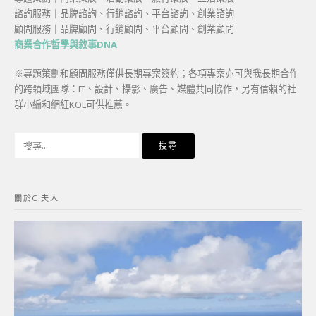
諮詢服務｜品牌諮詢、行銷諮詢、平台諮詢、創業諮詢
顧問服務｜品牌顧問、行銷顧問、平台顧問、創業顧問
商業合作哲學與敘事DNA
※專題策劃和顧問服務僅供長期專案簽約；各項專案亦可與我長期合作
的跨領域團隊：IT、設計、攝影、廣告、媒體共同協作，另有信賴的社
群小編和網紅KOL可供推薦。
搜
尋
關
鍵
關於CJ夫人
字: