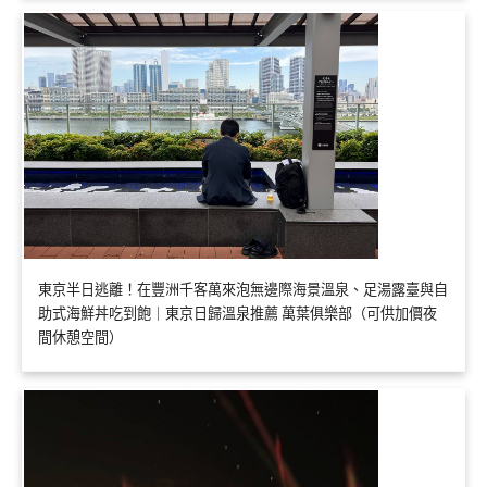
東京半日逃離！在豐洲千客萬來泡無邊際海景溫泉、足湯露臺與自
助式海鮮丼吃到飽｜東京日歸溫泉推薦 萬葉俱樂部（可供加價夜
間休憩空間）