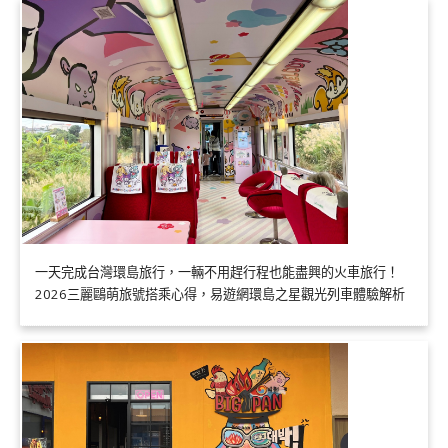
一天完成台灣環島旅行，一輛不用趕行程也能盡興的火車旅行！
2026三麗鷗萌旅號搭乘心得，易遊網環島之星觀光列車體驗解析