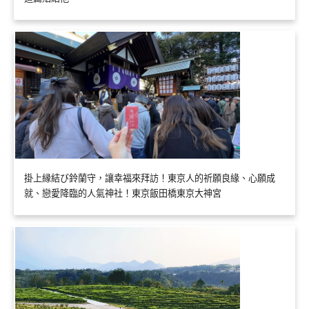
掛上縁結び鈴蘭守，讓幸福來拜訪！東京人的祈願良緣、心願成
就、戀愛降臨的人氣神社！東京飯田橋東京大神宮