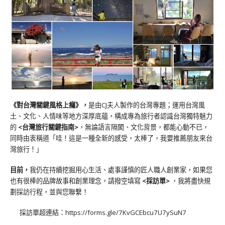
《對台灣關鍵風格上癮》
，
是由CJ夫人製作的台灣專題；運用台灣風
土、文化、人情味等地方深厚底蘊，構成專為旅行者認識台灣獨特魅力
的
<台灣旅行關鍵指南>
，無論語言隔閡、文化背景，都能心動不已，
同時由衷稱道「哇！這是一種全新的感受，太棒了，我要推薦朋友來台
灣旅行！」
目前，
我仍在持續挖掘用心生活、處事謹慎的匠人職人創業家，如果您
也有很棒的品牌故事和創業理念，請撥空填寫
<
採訪單
>
，我將盡快規
劃採訪行程，並與您聯繫！
採訪單超連結：
https://forms.gle/7KvGCEbcu7U7ySuN7