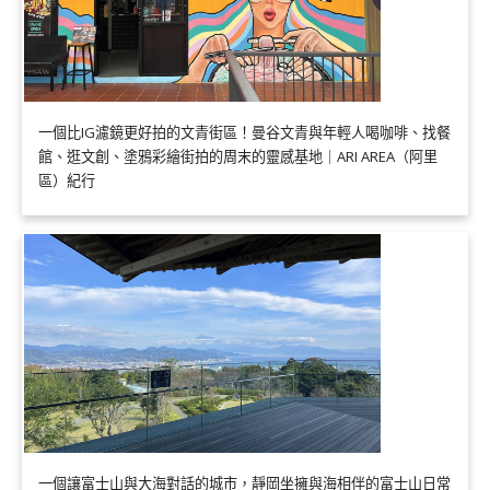
一個比IG濾鏡更好拍的文青街區！曼谷文青與年輕人喝咖啡、找餐
館、逛文創、塗鴉彩繪街拍的周末的靈感基地｜ARI AREA（阿里
區）紀行
一個讓富士山與大海對話的城市，靜岡坐擁與海相伴的富士山日常