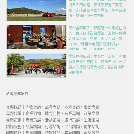
術祭入門攻略：夜宿宇野港三天兩
夜，完成跳島直島與豐島、藝術祭護
照、交通住宿一次整理
每一盒和菓子，都藏著一位想記住的
人！東京銀座甜點散策，沿著中央通
走進木村家、空也、虎屋、資生堂
Parlour等百年老舖與限定甜點，一
次匯集日本五百年的伴手禮文化
從狐狸神使到千本鳥居，走進一座由
願望堆疊而成的山｜京都自由行一定
要來的伏見稻荷大社與8個最值得停
留的風景
品牌服務項目
專題採訪｜人物專訪、品牌專訪、地方專訪、活動專訪
專題代編｜企業刊物、地方刊物、商業專欄、商業文案
專題策劃｜商業策展、活動策展、旅行策展、生活策展
諮詢服務｜品牌諮詢、行銷諮詢、平台諮詢、創業諮詢
顧問服務｜品牌顧問、行銷顧問、平台顧問、創業顧問