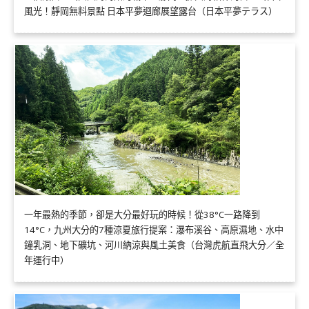
風光！靜岡無料景點 日本平夢迴廊展望露台（日本平夢テラス）
一年最熱的季節，卻是大分最好玩的時候！從38°C一路降到
14°C，九州大分的7種涼夏旅行提案：瀑布溪谷、高原濕地、水中
鐘乳洞、地下礦坑、河川納涼與風土美食（台灣虎航直飛大分／全
年運行中）