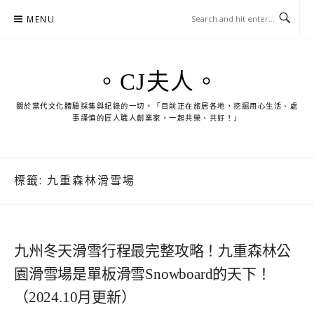
Skip
MENU
to
content
。CJ夫人。
關於當代文化體驗採集與紀錄的一切。「目前正在旅居各地，挖掘用心生活、處
事謹慎的匠人職人創業家，一起共榮、共好！」
標籤:
九重森林滑雪場
九州冬天滑雪行程最完整攻略！九重森林公
園滑雪場是單板滑雪Snowboard的天下！
（2024.10月更新）