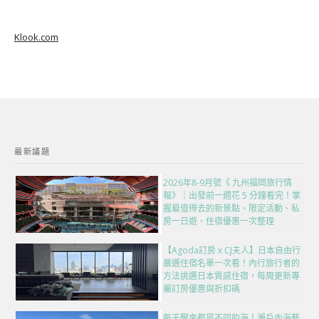
Klook.com
最新議題
2026年8-9月號《 九州福岡旅行情
報》｜出發前一週花 5 分鐘看完！掌
握最值得去的新景點、限定活動、私
房一日遊、住宿優惠一次整理
【Agoda訂房 x CJ夫人】日本自由行
嚴選住宿名單一次看！內行旅行者的
方法挑選日本質感住宿，每周更新專
屬訂房優惠與折扣碼
每天醒來都是不同的海！瀨戶內海藝