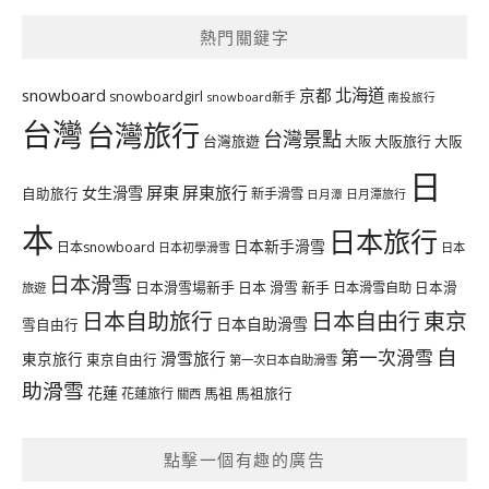
熱門關鍵字
北海道
snowboard
京都
snowboardgirl
snowboard新手
南投旅行
台灣
台灣旅行
台灣景點
台灣旅遊
大阪旅行
大阪
大阪
日
屏東
屏東旅行
女生滑雪
自助旅行
新手滑雪
日月潭旅行
日月潭
本
日本旅行
日本新手滑雪
日本snowboard
日本初學滑雪
日本
日本滑雪
日本滑雪場新手
日本 滑雪 新手
日本滑雪自助
日本滑
旅遊
日本自由行
日本自助旅行
東京
日本自助滑雪
雪自由行
自
第一次滑雪
滑雪旅行
東京旅行
東京自由行
第一次日本自助滑雪
助滑雪
花蓮
馬祖
花蓮旅行
馬祖旅行
關西
點擊一個有趣的廣告