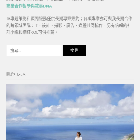
商業合作哲學與敘事DNA
※專題策劃和顧問服務僅供長期專案簽約；各項專案亦可與我長期合作
的跨領域團隊：IT、設計、攝影、廣告、媒體共同協作，另有信賴的社
群小編和網紅KOL可供推薦。
搜
尋
關
鍵
關於CJ夫人
字: