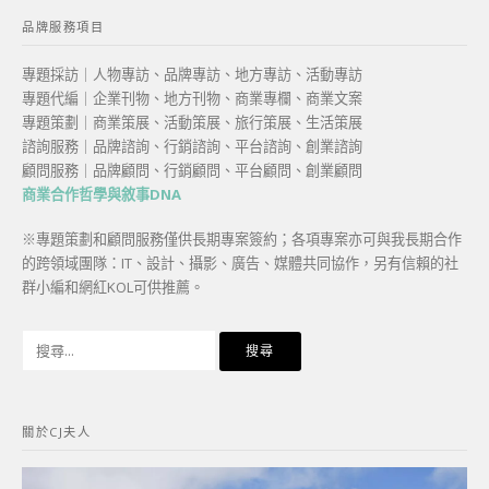
品牌服務項目
專題採訪｜人物專訪、品牌專訪、地方專訪、活動專訪
專題代編｜企業刊物、地方刊物、商業專欄、商業文案
專題策劃｜商業策展、活動策展、旅行策展、生活策展
諮詢服務｜品牌諮詢、行銷諮詢、平台諮詢、創業諮詢
顧問服務｜品牌顧問、行銷顧問、平台顧問、創業顧問
商業合作哲學與敘事DNA
※專題策劃和顧問服務僅供長期專案簽約；各項專案亦可與我長期合作
的跨領域團隊：IT、設計、攝影、廣告、媒體共同協作，另有信賴的社
群小編和網紅KOL可供推薦。
搜
尋
關
鍵
關於CJ夫人
字: