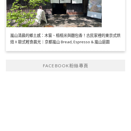
嵐山清晨的鄉土感：木窗、榻榻米與麵包香！古民家裡的東京式烘
焙 X 歐式輕食晨光｜京都嵐山 Bread, Espresso & 嵐山庭園
FACEBOOK粉絲專頁