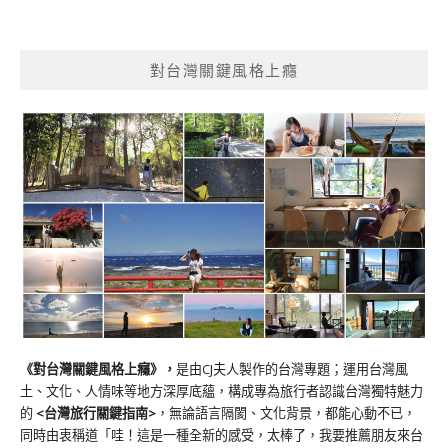
對台灣關鍵風格上癮
《對台灣關鍵風格上癮》
，
是由CJ夫人製作的台灣專題；運用台灣風
土、文化、人情味等地方深厚底蘊，構成專為旅行者認識台灣獨特魅力
的
<台灣旅行關鍵指南>
，無論語言隔閡、文化背景，都能心動不已，
同時由衷稱道「哇！這是一種全新的感受，太棒了，我要推薦朋友來台