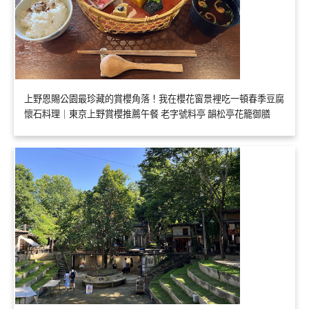
上野恩賜公園最珍藏的賞櫻角落！我在櫻花窗景裡吃一頓春季豆腐
懷石料理｜東京上野賞櫻推薦午餐 老字號料亭 韻松亭花籠御膳