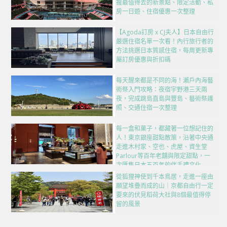
握最值得去的新景點、限定活動、私
房一日遊、住宿優惠一次整理
【Agoda訂房 x CJ夫人】日本自由行
嚴選住宿名單一次看！內行旅行者的
方法挑選日本質感住宿，每周更新專
屬訂房優惠與折扣碼
每天醒來都是不同的海！瀨戶內海藝
術祭入門攻略：夜宿宇野港三天兩
夜，完成跳島直島與豐島、藝術祭護
照、交通住宿一次整理
每一盒和菓子，都藏著一位想記住的
人！東京銀座甜點散策，沿著中央通
走進木村家、空也、虎屋、資生堂
Parlour等百年老舖與限定甜點，一
次匯集日本五百年的伴手禮文化
從狐狸神使到千本鳥居，走進一座由
願望堆疊而成的山｜京都自由行一定
要來的伏見稻荷大社與8個最值得停
留的風景