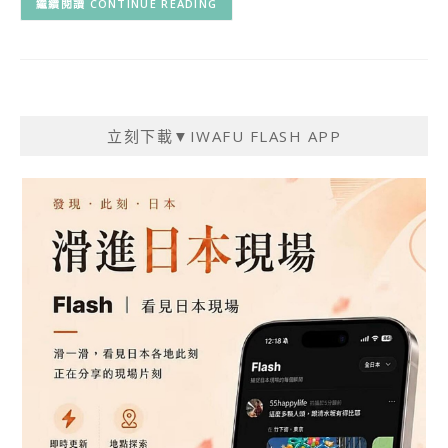
CONTINUE READING
立刻下載▼IWAFU FLASH APP