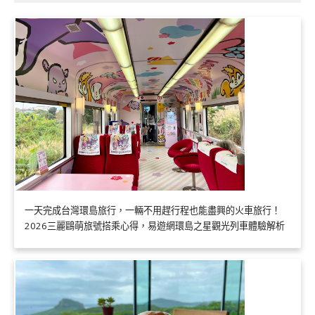
一天完成台灣環島旅行，一輛不用趕行程也能盡興的火車旅行！
2026三麗鷗萌旅號搭乘心得，易遊網環島之星觀光列車體驗解析