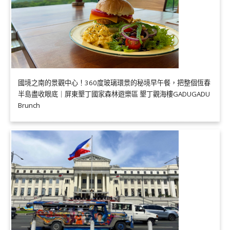
國境之南的景觀中心！360度玻璃環景的秘境早午餐，把整個恆春
半島盡收眼底｜屏東墾丁國家森林遊樂區 墾丁觀海樓GADUGADU
Brunch