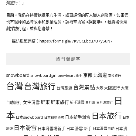
灣旅行！」
目前，
我仍在持續挖掘用心生活、處事謹慎的匠人職人創業家，如果您
也有很棒的品牌故事和創業理念，請撥空填寫
<
採訪單
>
，我將盡快規
劃採訪行程，並與您聯繫！
採訪單超連結：
https://forms.gle/7KvGCEbcu7U7ySuN7
熱門關鍵字
北海道
snowboard
京都
snowboardgirl
snowboard新手
南投旅行
台灣
台灣旅行
台灣景點
台灣旅遊
大阪旅行
大阪
大阪
日
屏東
屏東旅行
女生滑雪
自助旅行
新手滑雪
日月潭旅行
日月潭
本
日本旅行
日本新手滑雪
日本snowboard
日本初學滑雪
日本
日本滑雪
日本滑雪場新手
日本 滑雪 新手
日本滑雪自助
日本滑
旅遊