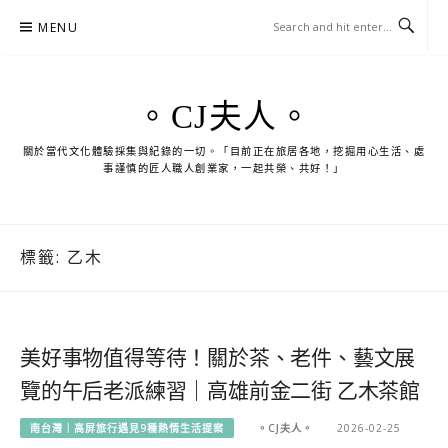
Skip
MENU
to
content
。CJ夫人。
關於當代文化體驗採集與紀錄的一切。「目前正在旅居各地，挖掘用心生活、處
事謹慎的匠人職人創業家，一起共榮、共好！」
標籤:
乙木
美好事物值得等待！關於茶、老件、藝文展
覽的午后老派練習｜高雄前金二街 乙木茶館
南台灣｜高屏旅行遇見9種熱情生活提案
。CJ夫人。
2026-02-25