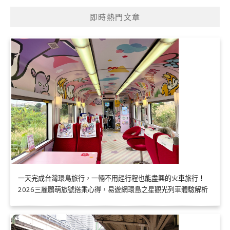
即時熱門文章
一天完成台灣環島旅行，一輛不用趕行程也能盡興的火車旅行！
2026三麗鷗萌旅號搭乘心得，易遊網環島之星觀光列車體驗解析