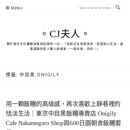
Skip
MENU
to
content
。CJ夫人。
關於當代文化體驗採集與紀錄的一切。「目前正在旅居各地，挖掘用心生活、處
事謹慎的匠人職人創業家，一起共榮、共好！」
標籤:
中目黑 ONIGILY
用一顆飯糰的高級感，再次喜歡上靜巷裡的
恬淡生活｜東京中目黑飯糰專賣店 Onigily
Cafe Nakameguro Shop與600日圓朝食飯糰套