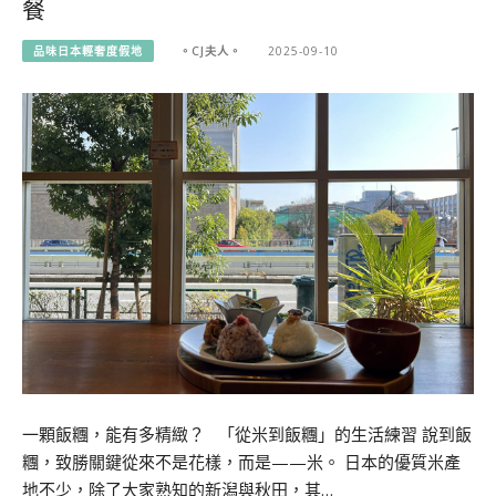
餐
品味日本輕奢度假地
。CJ夫人。
2025-09-10
一顆飯糰，能有多精緻？ 「從米到飯糰」的生活練習 說到飯
糰，致勝關鍵從來不是花樣，而是——米。 日本的優質米產
地不少，除了大家熟知的新潟與秋田，其…