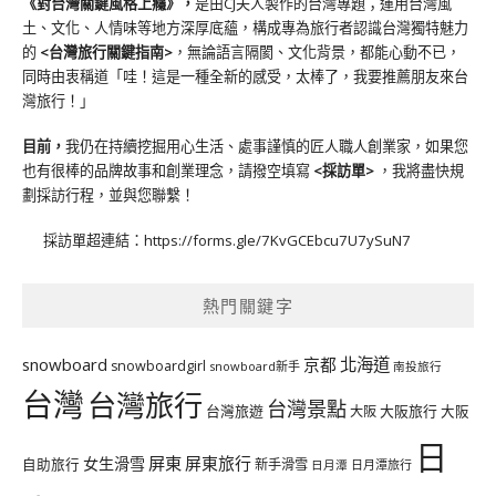
《對台灣關鍵風格上癮》
，
是由CJ夫人製作的台灣專題；運用台灣風
土、文化、人情味等地方深厚底蘊，構成專為旅行者認識台灣獨特魅力
的
<台灣旅行關鍵指南>
，無論語言隔閡、文化背景，都能心動不已，
同時由衷稱道「哇！這是一種全新的感受，太棒了，我要推薦朋友來台
灣旅行！」
目前，
我仍在持續挖掘用心生活、處事謹慎的匠人職人創業家，如果您
也有很棒的品牌故事和創業理念，請撥空填寫
<
採訪單
>
，我將盡快規
劃採訪行程，並與您聯繫！
採訪單超連結：
https://forms.gle/7KvGCEbcu7U7ySuN7
熱門關鍵字
北海道
snowboard
京都
snowboardgirl
snowboard新手
南投旅行
台灣
台灣旅行
台灣景點
台灣旅遊
大阪旅行
大阪
大阪
日
屏東
屏東旅行
女生滑雪
自助旅行
新手滑雪
日月潭旅行
日月潭