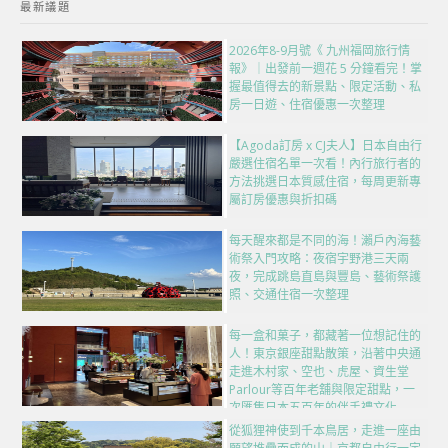
最新議題
2026年8-9月號《 九州福岡旅行情
報》｜出發前一週花 5 分鐘看完！掌
握最值得去的新景點、限定活動、私
房一日遊、住宿優惠一次整理
【Agoda訂房 x CJ夫人】日本自由行
嚴選住宿名單一次看！內行旅行者的
方法挑選日本質感住宿，每周更新專
屬訂房優惠與折扣碼
每天醒來都是不同的海！瀨戶內海藝
術祭入門攻略：夜宿宇野港三天兩
夜，完成跳島直島與豐島、藝術祭護
照、交通住宿一次整理
每一盒和菓子，都藏著一位想記住的
人！東京銀座甜點散策，沿著中央通
走進木村家、空也、虎屋、資生堂
Parlour等百年老舖與限定甜點，一
次匯集日本五百年的伴手禮文化
從狐狸神使到千本鳥居，走進一座由