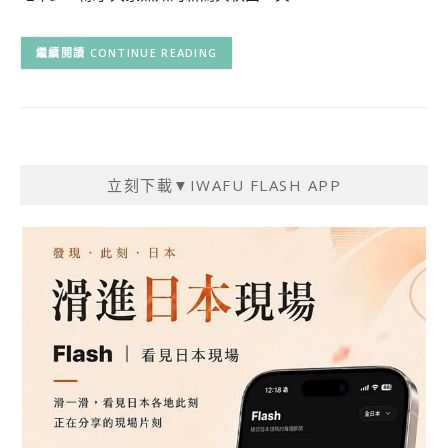
CONTINUE READING
立刻下載▼IWAFU FLASH APP