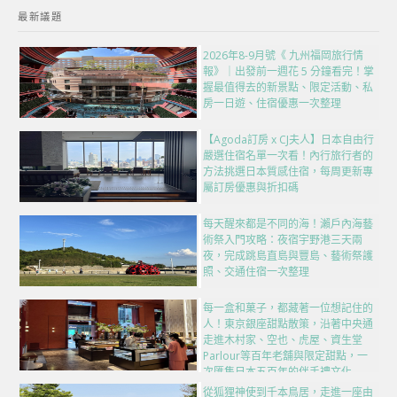
最新議題
2026年8-9月號《 九州福岡旅行情
報》｜出發前一週花 5 分鐘看完！掌
握最值得去的新景點、限定活動、私
房一日遊、住宿優惠一次整理
【Agoda訂房 x CJ夫人】日本自由行
嚴選住宿名單一次看！內行旅行者的
方法挑選日本質感住宿，每周更新專
屬訂房優惠與折扣碼
每天醒來都是不同的海！瀨戶內海藝
術祭入門攻略：夜宿宇野港三天兩
夜，完成跳島直島與豐島、藝術祭護
照、交通住宿一次整理
每一盒和菓子，都藏著一位想記住的
人！東京銀座甜點散策，沿著中央通
走進木村家、空也、虎屋、資生堂
Parlour等百年老舖與限定甜點，一
次匯集日本五百年的伴手禮文化
從狐狸神使到千本鳥居，走進一座由