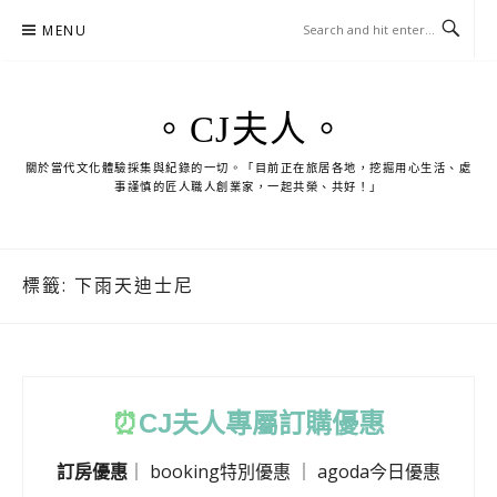
Skip
MENU
to
content
。CJ夫人。
關於當代文化體驗採集與紀錄的一切。「目前正在旅居各地，挖掘用心生活、處
事謹慎的匠人職人創業家，一起共榮、共好！」
標籤:
下雨天迪士尼
⏰
CJ
夫人專屬訂購優惠
訂房優惠
｜
booking特別優惠
｜
agoda今日優惠