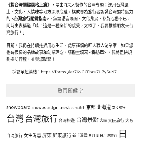
《對台灣關鍵風格上癮》
，
是由CJ夫人製作的台灣專題；運用台灣風
土、文化、人情味等地方深厚底蘊，構成專為旅行者認識台灣獨特魅力
的
<台灣旅行關鍵指南>
，無論語言隔閡、文化背景，都能心動不已，
同時由衷稱道「哇！這是一種全新的感受，太棒了，我要推薦朋友來台
灣旅行！」
目前，
我仍在持續挖掘用心生活、處事謹慎的匠人職人創業家，如果您
也有很棒的品牌故事和創業理念，請撥空填寫
<
採訪單
>
，我將盡快規
劃採訪行程，並與您聯繫！
採訪單超連結：
https://forms.gle/7KvGCEbcu7U7ySuN7
熱門關鍵字
北海道
snowboard
京都
snowboardgirl
snowboard新手
南投旅行
台灣
台灣旅行
台灣景點
台灣旅遊
大阪旅行
大阪
大阪
日
屏東
屏東旅行
女生滑雪
自助旅行
新手滑雪
日月潭旅行
日月潭