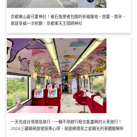
京都東山最可愛神社！被石兔使者包圍的祈福聖地，戀愛、懷孕、
家庭幸福一次祈願｜京都東天王岡崎神社
一天完成台灣環島旅行，一輛不用趕行程也能盡興的火車旅行！
2026三麗鷗萌旅號搭乘心得，易遊網環島之星觀光列車體驗解析