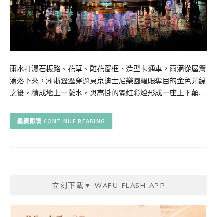
雨水打濕石板路、花草、雕花窗框、造型卡通車，雨滴從屋簷
滴落下來，淅淅瀝瀝穿過東京迪士尼樂園耀眼奪目的金色光線
之後，積成地上一攤水，與高掛的霓虹彩燈形成一座上下顛…
CONTINUE READING
立刻下載▼IWAFU FLASH APP