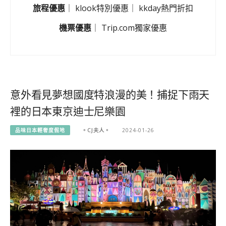
旅程優惠
｜
klook特別優惠
｜
kkday熱門折扣
機票優惠
｜
Trip.com獨家優惠
意外看見夢想國度特浪漫的美！捕捉下雨天
裡的日本東京迪士尼樂園
品味日本輕奢度假地
。CJ夫人。
2024-01-26