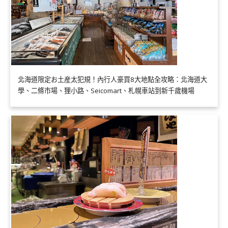
北海道限定お土産太犯規！內行人豪買8大地點全攻略：北海道大
學、二條市場、狸小路、Seicomart、札幌車站到新千歲機場