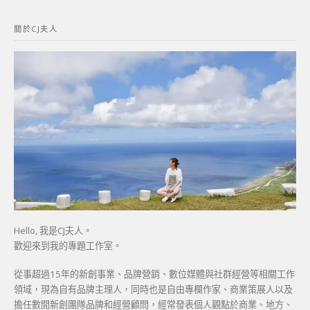
關
鍵
關於CJ夫人
字:
Hello, 我是CJ夫人。
歡迎來到我的專題工作室。
從事超過15年的新創事業、品牌營銷、數位媒體與社群經營等相關工作
領域，現為自有品牌主理人，同時也是自由專欄作家、商業策展人以及
擔任數間新創團隊品牌和經營顧問，經常發表個人觀點於商業、地方、