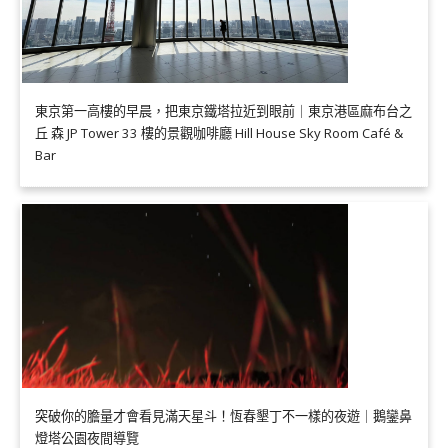
東京第一高樓的早晨，把東京鐵塔拉近到眼前｜東京港區麻布台之
丘 森 JP Tower 33 樓的景觀咖啡廳 Hill House Sky Room Café &
Bar
突破你的膽量才會看見滿天星斗！恆春墾丁不一樣的夜遊｜鵝鑾鼻
燈塔公園夜間導覽