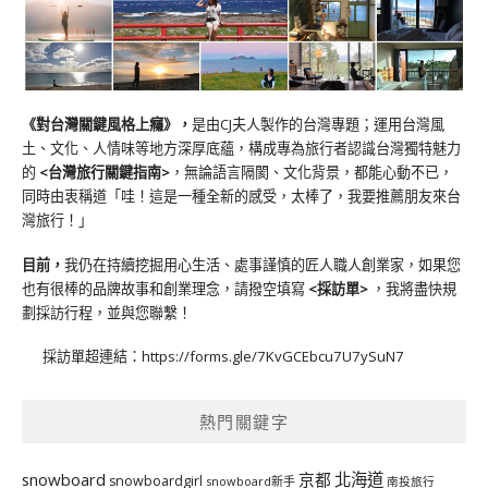
《對台灣關鍵風格上癮》
，
是由CJ夫人製作的台灣專題；運用台灣風
土、文化、人情味等地方深厚底蘊，構成專為旅行者認識台灣獨特魅力
的
<台灣旅行關鍵指南>
，無論語言隔閡、文化背景，都能心動不已，
同時由衷稱道「哇！這是一種全新的感受，太棒了，我要推薦朋友來台
灣旅行！」
目前，
我仍在持續挖掘用心生活、處事謹慎的匠人職人創業家，如果您
也有很棒的品牌故事和創業理念，請撥空填寫
<
採訪單
>
，我將盡快規
劃採訪行程，並與您聯繫！
採訪單超連結：
https://forms.gle/7KvGCEbcu7U7ySuN7
熱門關鍵字
北海道
snowboard
京都
snowboardgirl
snowboard新手
南投旅行