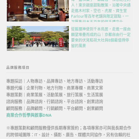
人！東京銀座甜點散策，沿著中央通
走進木村家、空也、虎屋、資生堂
Parlour等百年老舖與限定甜點，一
次匯集日本五百年的伴手禮文化
從狐狸神使到千本鳥居，走進一座由
願望堆疊而成的山｜京都自由行一定
要來的伏見稻荷大社與8個最值得停
留的風景
品牌服務項目
專題採訪｜人物專訪、品牌專訪、地方專訪、活動專訪
專題代編｜企業刊物、地方刊物、商業專欄、商業文案
專題策劃｜商業策展、活動策展、旅行策展、生活策展
諮詢服務｜品牌諮詢、行銷諮詢、平台諮詢、創業諮詢
顧問服務｜品牌顧問、行銷顧問、平台顧問、創業顧問
商業合作哲學與敘事DNA
※專題策劃和顧問服務僅供長期專案簽約；各項專案亦可與我長期合作
的跨領域團隊：IT、設計、攝影、廣告、媒體共同協作，另有信賴的社