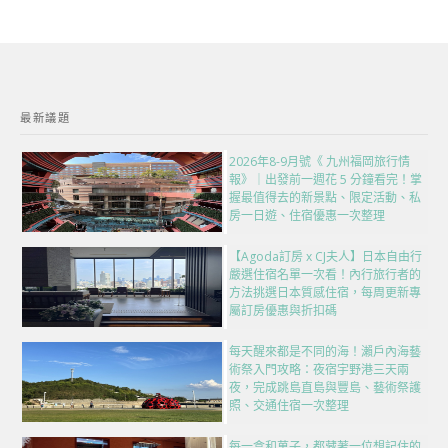
最新議題
2026年8-9月號《 九州福岡旅行情
報》｜出發前一週花 5 分鐘看完！掌
握最值得去的新景點、限定活動、私
房一日遊、住宿優惠一次整理
【Agoda訂房 x CJ夫人】日本自由行
嚴選住宿名單一次看！內行旅行者的
方法挑選日本質感住宿，每周更新專
屬訂房優惠與折扣碼
每天醒來都是不同的海！瀨戶內海藝
術祭入門攻略：夜宿宇野港三天兩
夜，完成跳島直島與豐島、藝術祭護
照、交通住宿一次整理
每一盒和菓子，都藏著一位想記住的