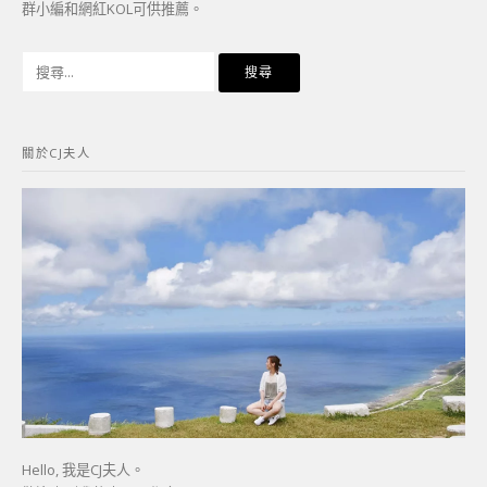
群小編和網紅KOL可供推薦。
搜
尋
關
鍵
關於CJ夫人
字:
Hello, 我是CJ夫人。