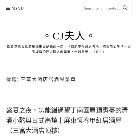
Skip
MENU
to
content
。CJ夫人。
關於當代文化體驗採集與紀錄的一切。「目前正在旅居各地，挖掘用心生活、處
事謹慎的匠人職人創業家，一起共榮、共好！」
標籤:
三富大酒店居酒屋菜單
盛夏之夜，怎能錯過墾丁南國屋頂露臺的清
酒小酌與日式串燒｜屏東恆春甲紅居酒屋
（三富大酒店頂樓）