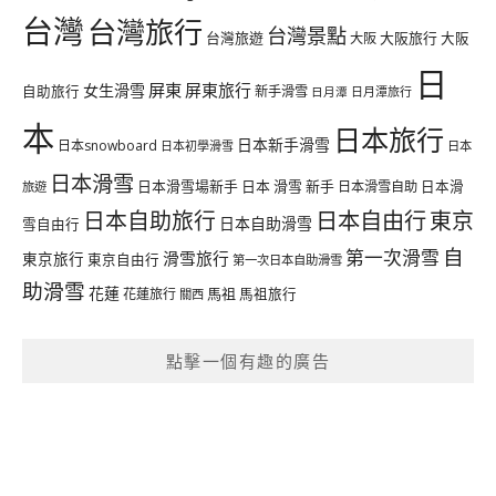
台灣
台灣旅行
台灣景點
台灣旅遊
大阪旅行
大阪
大阪
日
屏東
屏東旅行
女生滑雪
自助旅行
新手滑雪
日月潭旅行
日月潭
本
日本旅行
日本新手滑雪
日本snowboard
日本初學滑雪
日本
日本滑雪
日本滑雪場新手
日本 滑雪 新手
日本滑雪自助
日本滑
旅遊
日本自由行
日本自助旅行
東京
日本自助滑雪
雪自由行
自
第一次滑雪
滑雪旅行
東京旅行
東京自由行
第一次日本自助滑雪
助滑雪
花蓮
馬祖
花蓮旅行
馬祖旅行
關西
點擊一個有趣的廣告