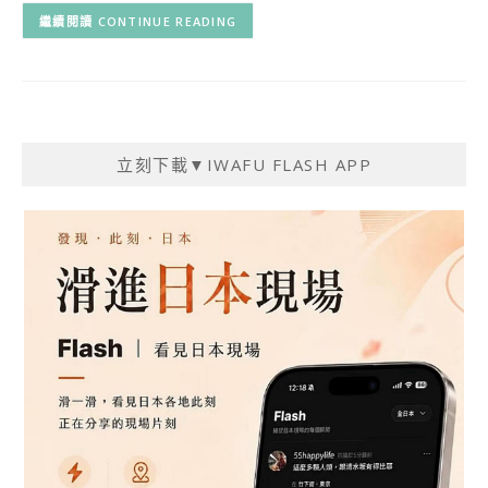
CONTINUE READING
立刻下載▼IWAFU FLASH APP