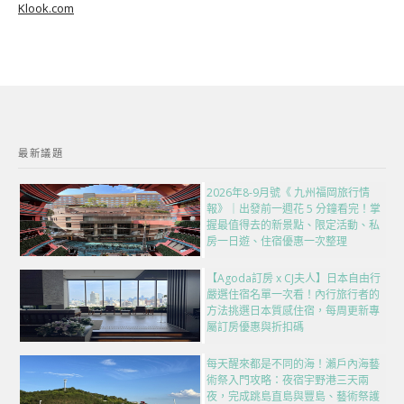
Klook.com
最新議題
2026年8-9月號《 九州福岡旅行情
報》｜出發前一週花 5 分鐘看完！掌
握最值得去的新景點、限定活動、私
房一日遊、住宿優惠一次整理
【Agoda訂房 x CJ夫人】日本自由行
嚴選住宿名單一次看！內行旅行者的
方法挑選日本質感住宿，每周更新專
屬訂房優惠與折扣碼
每天醒來都是不同的海！瀨戶內海藝
術祭入門攻略：夜宿宇野港三天兩
夜，完成跳島直島與豐島、藝術祭護