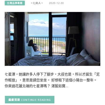
台灣品牌專題
。CJ夫人。
2020-12-30
七星潭，她讓許多人停下了腳步，大叔也是，所以才誕生「泥
作輕旅」，意思是請您坐坐。 好想租下這個小陽台一整年。
你來過花蓮北端的七星潭嗎？ 湛藍如寶…
CONTINUE READING