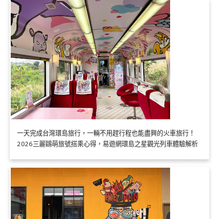
一天完成台灣環島旅行，一輛不用趕行程也能盡興的火車旅行！
2026三麗鷗萌旅號搭乘心得，易遊網環島之星觀光列車體驗解析