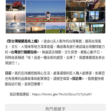
《對台灣關鍵風格上癮》
，
是由CJ夫人製作的台灣專題；運用台灣風
土、文化、人情味等地方深厚底蘊，構成專為旅行者認識台灣獨特魅力
的
<台灣旅行關鍵指南>
，無論語言隔閡、文化背景，都能心動不已，
同時由衷稱道「哇！這是一種全新的感受，太棒了，我要推薦朋友來台
灣旅行！」
目前，
我仍在持續挖掘用心生活、處事謹慎的匠人職人創業家，如果您
也有很棒的品牌故事和創業理念，請撥空填寫
<
採訪單
>
，我將盡快規
劃採訪行程，並與您聯繫！
採訪單超連結：
https://forms.gle/7KvGCEbcu7U7ySuN7
熱門關鍵字