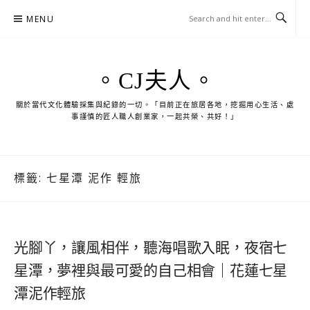
Skip
MENU
to
content
。CJ夫人。
關於當代文化體驗採集與紀錄的一切。「目前正在旅居各地，挖掘用心生活、處
事謹慎的匠人職人創業家，一起共榮、共好！」
標籤:
七星潭 泥作 輕旅
光腳丫，讓風相伴，聽海唱歌入眠，夜宿七
星潭，夢裡與最可愛的自己相會｜花蓮七星
潭泥作輕旅