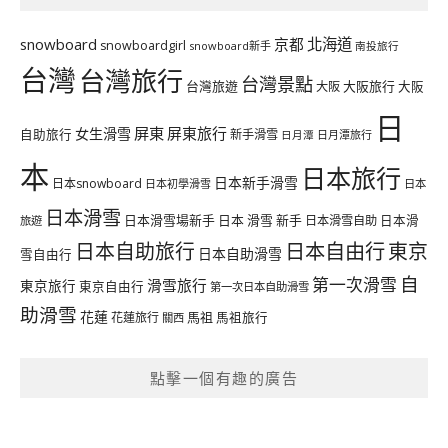
北海道
snowboard
京都
snowboardgirl
snowboard新手
南投旅行
台灣
台灣旅行
台灣景點
台灣旅遊
大阪旅行
大阪
大阪
日
屏東
屏東旅行
女生滑雪
自助旅行
新手滑雪
日月潭旅行
日月潭
本
日本旅行
日本新手滑雪
日本snowboard
日本初學滑雪
日本
日本滑雪
日本滑雪場新手
日本 滑雪 新手
日本滑雪自助
日本滑
旅遊
日本自由行
日本自助旅行
東京
日本自助滑雪
雪自由行
自
第一次滑雪
滑雪旅行
東京旅行
東京自由行
第一次日本自助滑雪
助滑雪
花蓮
馬祖
花蓮旅行
馬祖旅行
關西
點擊一個有趣的廣告