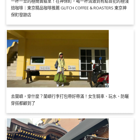
一杯一豆的極簡實驗室！在神保町，喝一杯清澈到有點冒犯的極淺
焙咖啡｜東京精品咖啡推薦 GLITCH COFFEE & ROASTERS 東京神
保町發跡店
去蘭嶼，穿什麼？蘭嶼行李打包帶好帶滿！女生騎車、玩水、防曬
穿搭都顧到了