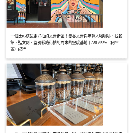
一個比IG濾鏡更好拍的文青街區！曼谷文青與年輕人喝咖啡、找餐
館、逛文創、塗鴉彩繪街拍的周末的靈感基地｜ARI AREA（阿里
區）紀行