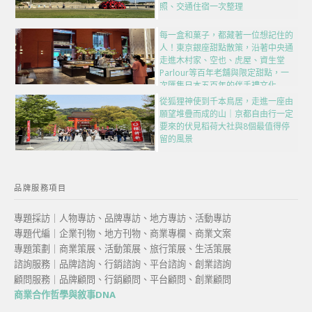
照、交通住宿一次整理
每一盒和菓子，都藏著一位想記住的
人！東京銀座甜點散策，沿著中央通
走進木村家、空也、虎屋、資生堂
Parlour等百年老舖與限定甜點，一
次匯集日本五百年的伴手禮文化
從狐狸神使到千本鳥居，走進一座由
願望堆疊而成的山｜京都自由行一定
要來的伏見稻荷大社與8個最值得停
留的風景
品牌服務項目
專題採訪｜人物專訪、品牌專訪、地方專訪、活動專訪
專題代編｜企業刊物、地方刊物、商業專欄、商業文案
專題策劃｜商業策展、活動策展、旅行策展、生活策展
諮詢服務｜品牌諮詢、行銷諮詢、平台諮詢、創業諮詢
顧問服務｜品牌顧問、行銷顧問、平台顧問、創業顧問
商業合作哲學與敘事DNA