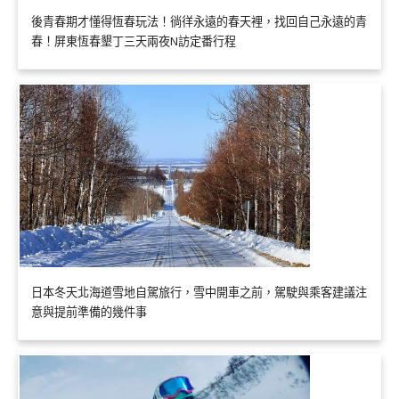
後青春期才懂得恆春玩法！徜徉永遠的春天裡，找回自己永遠的青
春！屏東恆春墾丁三天兩夜N訪定番行程
日本冬天北海道雪地自駕旅行，雪中開車之前，駕駛與乘客建議注
意與提前準備的幾件事