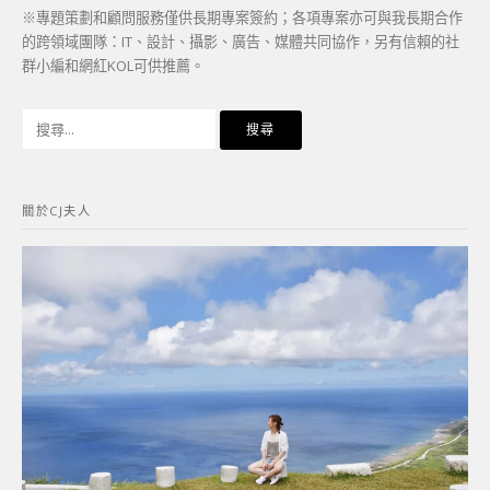
※專題策劃和顧問服務僅供長期專案簽約；各項專案亦可與我長期合作
的跨領域團隊：IT、設計、攝影、廣告、媒體共同協作，另有信賴的社
群小編和網紅KOL可供推薦。
搜
尋
關
鍵
關於CJ夫人
字: