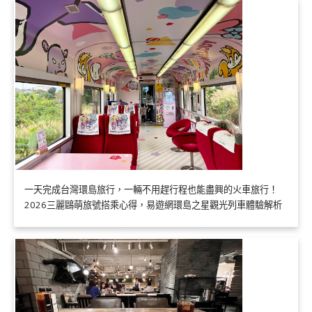
一天完成台灣環島旅行，一輛不用趕行程也能盡興的火車旅行！
2026三麗鷗萌旅號搭乘心得，易遊網環島之星觀光列車體驗解析