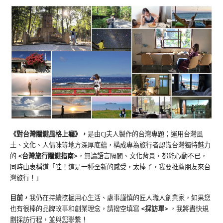
《對台灣關鍵風格上癮》
，
是由CJ夫人製作的台灣專題；運用台灣風
土、文化、人情味等地方深厚底蘊，構成專為旅行者認識台灣獨特魅力
的
<台灣旅行關鍵指南>
，無論語言隔閡、文化背景，都能心動不已，
同時由衷稱道「哇！這是一種全新的感受，太棒了，我要推薦朋友來台
灣旅行！」
目前，
我仍在持續挖掘用心生活、處事謹慎的匠人職人創業家，如果您
也有很棒的品牌故事和創業理念，請撥空填寫
<
採訪單
>
，我將盡快規
劃採訪行程，並與您聯繫！