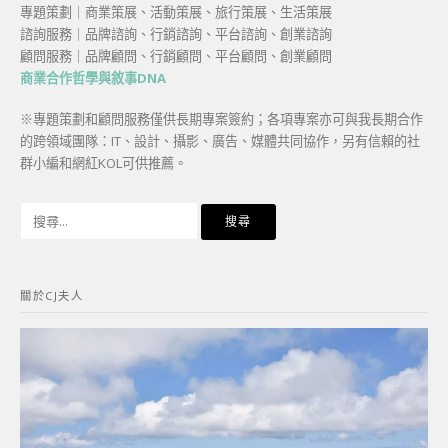
專題策劃｜商業策展、活動策展、旅行策展、生活策展
諮詢服務｜品牌諮詢、行銷諮詢、平台諮詢、創業諮詢
顧問服務｜品牌顧問、行銷顧問、平台顧問、創業顧問
商業合作哲學與敘事DNA
※專題策劃和顧問服務僅供長期專案簽約；各項專案亦可與我長期合作
的跨領域團隊：IT、設計、攝影、廣告、媒體共同協作，另有信賴的社
群小編和網紅KOL可供推薦。
搜
尋
關
鍵
關於CJ夫人
字: