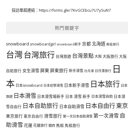
採訪單超連結：
https://forms.gle/7KvGCEbcu7U7ySuN7
熱門關鍵字
北海道
snowboard
京都
snowboardgirl
snowboard新手
南投旅行
台灣
台灣旅行
台灣景點
台灣旅遊
大阪旅行
大阪
大阪
日
屏東
屏東旅行
女生滑雪
自助旅行
新手滑雪
日月潭旅行
日月潭
本
日本旅行
日本新手滑雪
日本snowboard
日本初學滑雪
日本
日本滑雪
日本滑雪場新手
日本 滑雪 新手
日本滑雪自助
日本滑
旅遊
日本自由行
日本自助旅行
東京
日本自助滑雪
雪自由行
自
第一次滑雪
滑雪旅行
東京旅行
東京自由行
第一次日本自助滑雪
助滑雪
花蓮
馬祖
花蓮旅行
馬祖旅行
關西