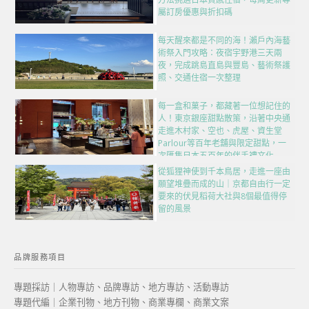
屬訂房優惠與折扣碼
每天醒來都是不同的海！瀨戶內海藝
術祭入門攻略：夜宿宇野港三天兩
夜，完成跳島直島與豐島、藝術祭護
照、交通住宿一次整理
每一盒和菓子，都藏著一位想記住的
人！東京銀座甜點散策，沿著中央通
走進木村家、空也、虎屋、資生堂
Parlour等百年老舖與限定甜點，一
次匯集日本五百年的伴手禮文化
從狐狸神使到千本鳥居，走進一座由
願望堆疊而成的山｜京都自由行一定
要來的伏見稻荷大社與8個最值得停
留的風景
品牌服務項目
專題採訪｜人物專訪、品牌專訪、地方專訪、活動專訪
專題代編｜企業刊物、地方刊物、商業專欄、商業文案