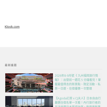
Klook.com
最新議題
2026年8-9月號《 九州福岡旅行情
報》｜出發前一週花 5 分鐘看完！掌
握最值得去的新景點、限定活動、私
房一日遊、住宿優惠一次整理
【Agoda訂房 x CJ夫人】日本自由行
嚴選住宿名單一次看！內行旅行者的
方法挑選日本質感住宿，每周更新專