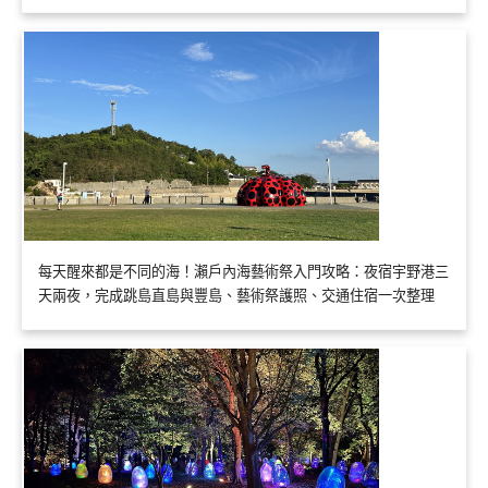
每天醒來都是不同的海！瀨戶內海藝術祭入門攻略：夜宿宇野港三
天兩夜，完成跳島直島與豐島、藝術祭護照、交通住宿一次整理