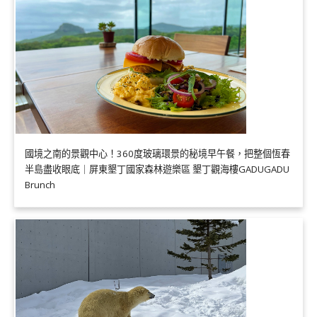
國境之南的景觀中心！360度玻璃環景的秘境早午餐，把整個恆春
半島盡收眼底｜屏東墾丁國家森林遊樂區 墾丁觀海樓GADUGADU
Brunch