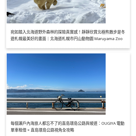
宛如踏入北海道野外森林的探險真實感！靜靜欣賞北極熊散步是冬
遊札幌最美好的畫面｜北海道札幌市円山動物園 Maruyama Zoo
每個瀨戶內海旅人都忘不了的直島環島公路與坡道：OUGIYA 電動
單車租借 × 直島環島公路視角全攻略