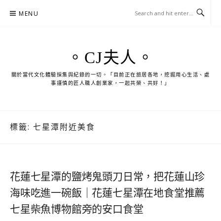
Skip
MENU
to
content
。CJ夫人。
關於當代文化體驗採集與紀錄的一切。「目前正在旅居各地，挖掘用心生活、處
事謹慎的匠人職人創業家，一起共榮、共好！」
標籤:
七星潭附近美食
花蓮七星潭的鹽烤鬼頭刀日常，把花蓮山珍
海味吃進一碗飯｜花蓮七星潭在地食堂推薦
七星柴魚博物館旁的安口食堂