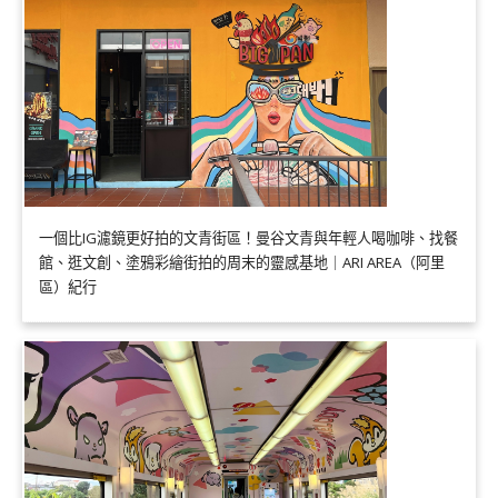
一個比IG濾鏡更好拍的文青街區！曼谷文青與年輕人喝咖啡、找餐
館、逛文創、塗鴉彩繪街拍的周末的靈感基地｜ARI AREA（阿里
區）紀行