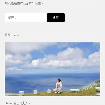
群小編和網紅KOL可供推薦。
搜
尋
關
鍵
關於CJ夫人
字:
Hello, 我是CJ夫人。