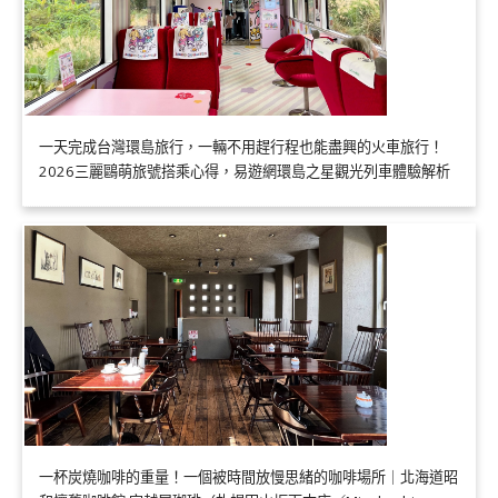
一天完成台灣環島旅行，一輛不用趕行程也能盡興的火車旅行！
2026三麗鷗萌旅號搭乘心得，易遊網環島之星觀光列車體驗解析
一杯炭燒咖啡的重量！一個被時間放慢思緒的咖啡場所｜北海道昭