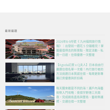
最新議題
2026年8-9月號《 九州福岡旅行情
報》｜出發前一週花 5 分鐘看完！掌
握最值得去的新景點、限定活動、私
房一日遊、住宿優惠一次整理
【Agoda訂房 x CJ夫人】日本自由行
嚴選住宿名單一次看！內行旅行者的
方法挑選日本質感住宿，每周更新專
屬訂房優惠與折扣碼
每天醒來都是不同的海！瀨戶內海藝
術祭入門攻略：夜宿宇野港三天兩
夜，完成跳島直島與豐島、藝術祭護
照、交通住宿一次整理