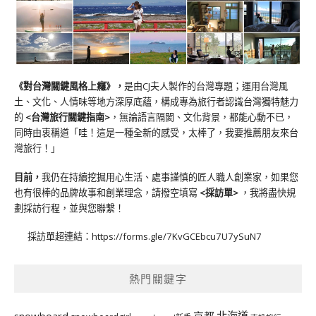
《對台灣關鍵風格上癮》
，
是由CJ夫人製作的台灣專題；運用台灣風
土、文化、人情味等地方深厚底蘊，構成專為旅行者認識台灣獨特魅力
的
<台灣旅行關鍵指南>
，無論語言隔閡、文化背景，都能心動不已，
同時由衷稱道「哇！這是一種全新的感受，太棒了，我要推薦朋友來台
灣旅行！」
目前，
我仍在持續挖掘用心生活、處事謹慎的匠人職人創業家，如果您
也有很棒的品牌故事和創業理念，請撥空填寫
<
採訪單
>
，我將盡快規
劃採訪行程，並與您聯繫！
採訪單超連結：
https://forms.gle/7KvGCEbcu7U7ySuN7
熱門關鍵字
北海道
snowboard
京都