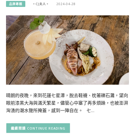
品牌專題
。CJ夫人。
2024-04-28
晴朗的夜晚，來到花蓮七星潭，脫去鞋襪、枕著礫石灘，望向
眼前漆黑大海與滿天繁星，儘管心中塞了再多煩躁，也被澎湃
洶湧的潮水聲所掩蓋，感到一陣自在。 七…
CONTINUE READING