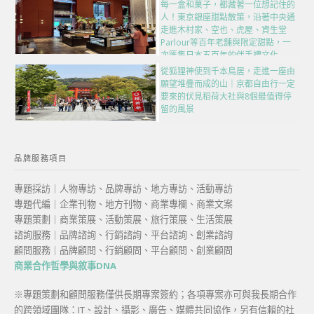
每一盒和菓子，都藏著一位想記住的
人！東京銀座甜點散策，沿著中央通
走進木村家、空也、虎屋、資生堂
Parlour等百年老舖與限定甜點，一
次匯集日本五百年的伴手禮文化
從狐狸神使到千本鳥居，走進一座由
願望堆疊而成的山｜京都自由行一定
要來的伏見稻荷大社與8個最值得停
留的風景
品牌服務項目
專題採訪｜人物專訪、品牌專訪、地方專訪、活動專訪
專題代編｜企業刊物、地方刊物、商業專欄、商業文案
專題策劃｜商業策展、活動策展、旅行策展、生活策展
諮詢服務｜品牌諮詢、行銷諮詢、平台諮詢、創業諮詢
顧問服務｜品牌顧問、行銷顧問、平台顧問、創業顧問
商業合作哲學與敘事DNA
※專題策劃和顧問服務僅供長期專案簽約；各項專案亦可與我長期合作
的跨領域團隊：IT、設計、攝影、廣告、媒體共同協作，另有信賴的社