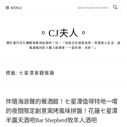
Skip
MENU
to
content
。CJ夫人。
關於當代文化體驗採集與紀錄的一切。「目前正在旅居各地，挖掘用心生活、處
事謹慎的匠人職人創業家，一起共榮、共好！」
標籤:
七星潭景觀餐廳
伴隨海浪聲的餐酒館！七星潭值得特地一嚐
的夜間限定創意窯烤風味拼盤！花蓮七星潭
半露天酒吧Bar Shepherd牧羊人酒吧