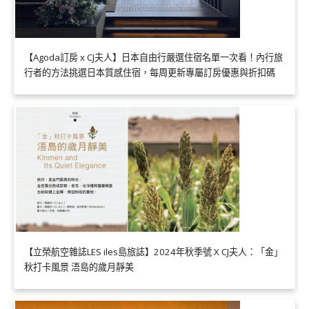
【Agoda訂房 x CJ夫人】日本自由行嚴選住宿名單一次看！內行旅
行者的方法挑選日本質感住宿，每周更新專屬訂房優惠與折扣碼
【立榮航空雜誌LES iles島旅誌】2024年秋季號 X CJ夫人：「金」
秋打卡風景 浯島的歲月靜美