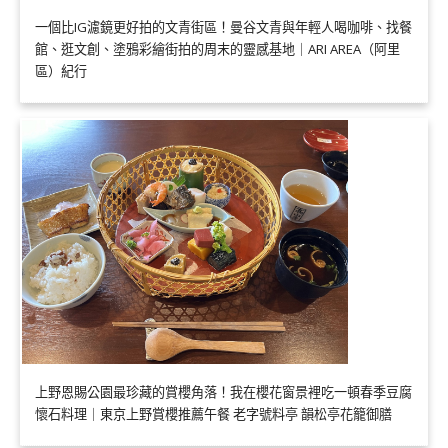
一個比IG濾鏡更好拍的文青街區！曼谷文青與年輕人喝咖啡、找餐
館、逛文創、塗鴉彩繪街拍的周末的靈感基地｜ARI AREA（阿里
區）紀行
上野恩賜公園最珍藏的賞櫻角落！我在櫻花窗景裡吃一頓春季豆腐
懷石料理｜東京上野賞櫻推薦午餐 老字號料亭 韻松亭花籠御膳