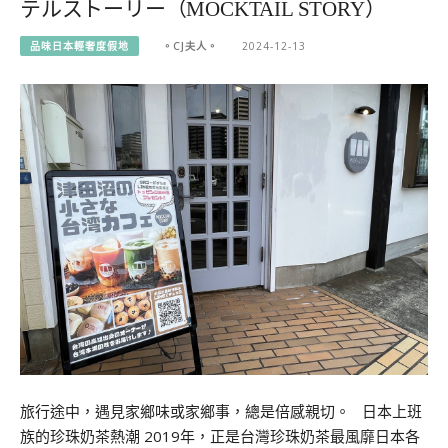
テルストーリー（MOCKTAIL STORY）
品味日本輕奢度假地
。CJ夫人。
2024-12-13
旅行途中，遇見家鄉味或家鄉事，總是倍感親切。 日本上班
族的珍珠奶茶熱潮 2019年，正是台灣珍珠奶茶最風靡日本各