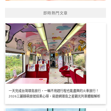
即時熱門文章
一天完成台灣環島旅行，一輛不用趕行程也能盡興的火車旅行！
2026三麗鷗萌旅號搭乘心得，易遊網環島之星觀光列車體驗解析