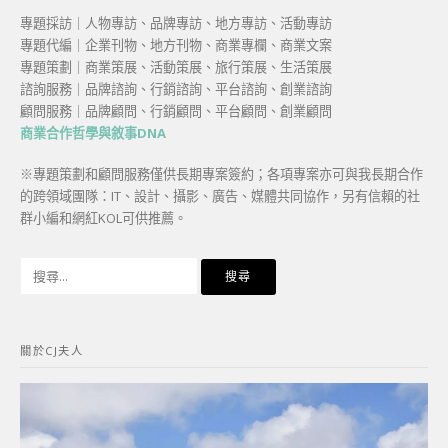
專題採訪｜人物專訪、品牌專訪、地方專訪、活動專訪
專題代編｜企業刊物、地方刊物、商業專欄、商業文案
專題策劃｜商業策展、活動策展、旅行策展、生活策展
諮詢服務｜品牌諮詢、行銷諮詢、平台諮詢、創業諮詢
顧問服務｜品牌顧問、行銷顧問、平台顧問、創業顧問
商業合作哲學與敘事DNA
※專題策劃和顧問服務僅供長期專案簽約；各項專案亦可與我長期合作
的跨領域團隊：IT、設計、攝影、廣告、媒體共同協作，另有信賴的社
群小編和網紅KOL可供推薦。
搜
尋
關
鍵
關於CJ夫人
字: