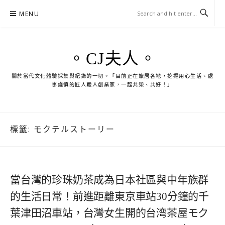
Skip
MENU
to
content
。CJ夫人。
關於當代文化體驗採集與紀錄的一切。「目前正在旅居各地，挖掘用心生活、處
事謹慎的匠人職人創業家，一起共榮、共好！」
標籤:
モクテルストーリー
當台灣的珍珠奶茶成為日本社區與中年族群
的生活日常！前進距離東京車站30分鐘的千
葉津田沼車站，台灣女生開的台湾茶屋モク