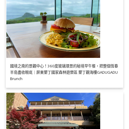
國境之南的景觀中心！360度玻璃環景的秘境早午餐，把整個恆春
半島盡收眼底｜屏東墾丁國家森林遊樂區 墾丁觀海樓GADUGADU
Brunch