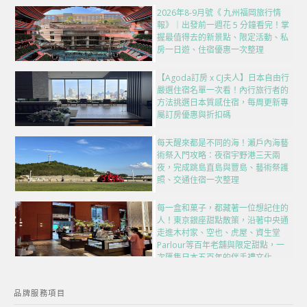
2026年8-9月號《 九州福岡旅行情
報》｜出發前一週花 5 分鐘看完！掌
握最值得去的新景點、限定活動、私
房一日遊、住宿優惠一次整理
【Agoda訂房 x CJ夫人】日本自由行
嚴選住宿名單一次看！內行旅行者的
方法挑選日本質感住宿，每周更新專
屬訂房優惠與折扣碼
每天醒來都是不同的海！瀨戶內海藝
術祭入門攻略：夜宿宇野港三天兩
夜，完成跳島直島與豐島、藝術祭護
照、交通住宿一次整理
每一盒和菓子，都藏著一位想記住的
人！東京銀座甜點散策，沿著中央通
走進木村家、空也、虎屋、資生堂
Parlour等百年老舖與限定甜點，一
次匯集日本五百年的伴手禮文化
品牌服務項目