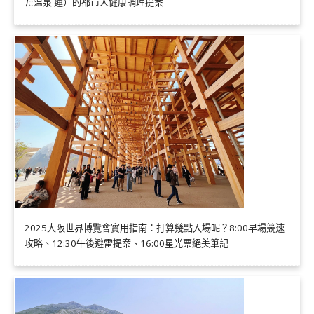
た温泉 蓮）的都市人健康調理提案
2025大阪世界博覽會實用指南：打算幾點入場呢？8:00早場競速
攻略、12:30午後避雷提案、16:00星光票絕美筆記