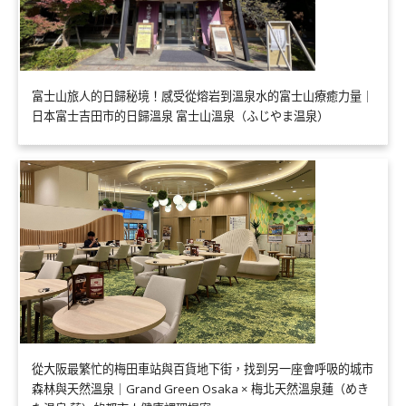
富士山旅人的日歸秘境！感受從熔岩到溫泉水的富士山療癒力量｜
日本富士吉田市的日歸溫泉 富士山溫泉（ふじやま温泉）
從大阪最繁忙的梅田車站與百貨地下街，找到另一座會呼吸的城市
森林與天然溫泉｜Grand Green Osaka × 梅北天然溫泉蓮（めき