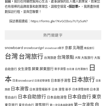
目前，
我仍在持續挖掘用心生活、處事謹慎的匠人職人創業家，如果您
也有很棒的品牌故事和創業理念，請撥空填寫
<
採訪單
>
，我將盡快規
劃採訪行程，並與您聯繫！
採訪單超連結：
https://forms.gle/7KvGCEbcu7U7ySuN7
熱門關鍵字
北海道
snowboard
京都
snowboardgirl
snowboard新手
南投旅行
台灣
台灣旅行
台灣景點
台灣旅遊
大阪旅行
大阪
大阪
日
屏東
屏東旅行
女生滑雪
自助旅行
新手滑雪
日月潭旅行
日月潭
本
日本旅行
日本新手滑雪
日本snowboard
日本初學滑雪
日本
日本滑雪
日本滑雪場新手
日本 滑雪 新手
日本滑雪自助
日本滑
旅遊
日本自由行
日本自助旅行
東京
日本自助滑雪
雪自由行
自
第一次滑雪
滑雪旅行
東京旅行
東京自由行
第一次日本自助滑雪