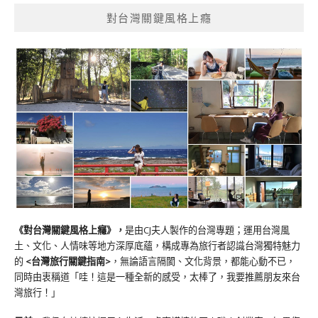
對台灣關鍵風格上癮
《對台灣關鍵風格上癮》
，
是由CJ夫人製作的台灣專題；運用台灣風
土、文化、人情味等地方深厚底蘊，構成專為旅行者認識台灣獨特魅力
的
<台灣旅行關鍵指南>
，無論語言隔閡、文化背景，都能心動不已，
同時由衷稱道「哇！這是一種全新的感受，太棒了，我要推薦朋友來台
灣旅行！」