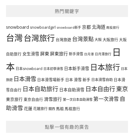
熱門關鍵字
北海道
snowboard
京都
snowboardgirl
snowboard新手
南投旅行
台灣
台灣旅行
台灣景點
台灣旅遊
大阪旅行
大阪
大阪
日
屏東
屏東旅行
女生滑雪
自助旅行
新手滑雪
日月潭旅行
日月潭
本
日本旅行
日本新手滑雪
日本snowboard
日本初學滑雪
日本
日本滑雪
日本滑雪場新手
日本 滑雪 新手
日本滑雪自助
日本滑
旅遊
日本自由行
日本自助旅行
東京
日本自助滑雪
雪自由行
自
第一次滑雪
滑雪旅行
東京旅行
東京自由行
第一次日本自助滑雪
助滑雪
花蓮
馬祖
花蓮旅行
馬祖旅行
關西
點擊一個有趣的廣告