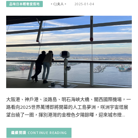
品味日本輕奢度假地
。CJ夫人。
2025-01-04
大阪港、神戶港、淡路島、明石海峽大橋、關西國際機場，一
路看向2025世界萬博即將開幕的人工島夢洲，咲洲宇宙塔展
望台繞了一圈，揮別港灣的金橙色夕陽餘暉，迎來城市燈…
CONTINUE READING