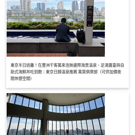
東京半日逃離！在豐洲千客萬來泡無邊際海景溫泉、足湯露臺與自
助式海鮮丼吃到飽｜東京日歸溫泉推薦 萬葉俱樂部（可供加價夜
間休憩空間）