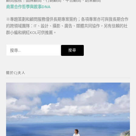
商業合作哲學與敘事DNA
※專題策劃和顧問服務僅供長期專案簽約；各項專案亦可與我長期合作
的跨領域團隊：IT、設計、攝影、廣告、媒體共同協作，另有信賴的社
群小編和網紅KOL可供推薦。
搜
尋
關
鍵
關於CJ夫人
字: