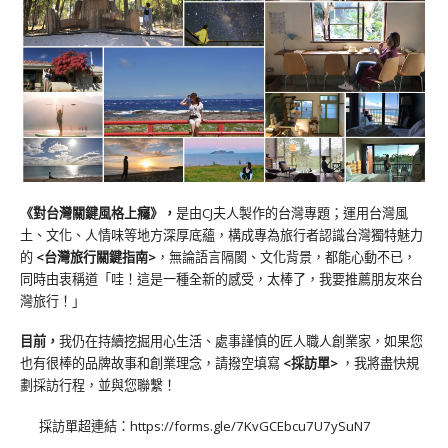
《對台灣關鍵風格上癮》
，
是由CJ夫人製作的台灣專題；運用台灣風
土、文化、人情味等地方深厚底蘊，構成專為旅行者認識台灣獨特魅力
的
<台灣旅行關鍵指南>
，無論語言隔閡、文化背景，都能心動不已，
同時由衷稱道「哇！這是一種全新的感受，太棒了，我要推薦朋友來台
灣旅行！」
目前，
我仍在持續挖掘用心生活、處事謹慎的匠人職人創業家，如果您
也有很棒的品牌故事和創業理念，請撥空填寫
<
採訪單
>
，我將盡快規
劃採訪行程，並與您聯繫！
採訪單超連結：
https://forms.gle/7KvGCEbcu7U7ySuN7