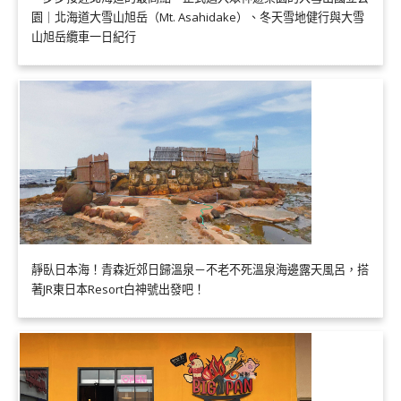
園｜北海道大雪山旭岳（Mt. Asahidake）、冬天雪地健行與大雪
山旭岳纜車一日紀行
靜臥日本海！青森近郊日歸溫泉－不老不死溫泉海邊露天風呂，搭
著JR東日本Resort白神號出發吧！