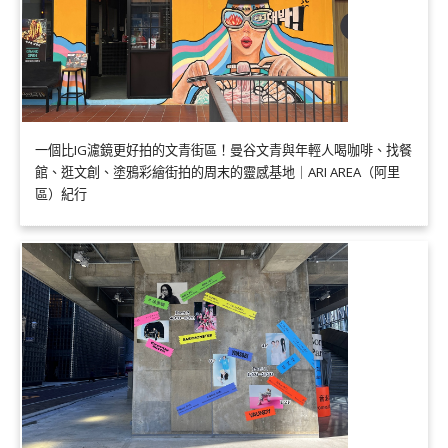
一個比IG濾鏡更好拍的文青街區！曼谷文青與年輕人喝咖啡、找餐
館、逛文創、塗鴉彩繪街拍的周末的靈感基地｜ARI AREA（阿里
區）紀行