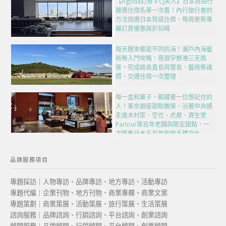
【Agoda訂房 x CJ夫人】日本自由行
嚴選住宿名單一次看！內行旅行者的
方法挑選日本質感住宿，每周更新專
屬訂房優惠與折扣碼
每天醒來都是不同的海！瀨戶內海藝
術祭入門攻略：夜宿宇野港三天兩
夜，完成跳島直島與豐島、藝術祭護
照、交通住宿一次整理
每一盒和菓子，都藏著一位想記住的
人！東京銀座甜點散策，沿著中央通
走進木村家、空也、虎屋、資生堂
Parlour等百年老舖與限定甜點，一
次匯集日本五百年的伴手禮文化
品牌服務項目
專題採訪｜人物專訪、品牌專訪、地方專訪、活動專訪
專題代編｜企業刊物、地方刊物、商業專欄、商業文案
專題策劃｜商業策展、活動策展、旅行策展、生活策展
諮詢服務｜品牌諮詢、行銷諮詢、平台諮詢、創業諮詢
顧問服務｜品牌顧問、行銷顧問、平台顧問、創業顧問