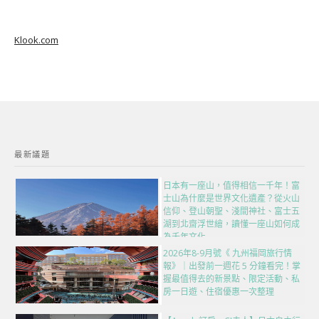
Klook.com
最新議題
日本有一座山，值得相信一千年！富
士山為什麼是世界文化遺產？從火山
信仰、登山朝聖、淺間神社、富士五
湖到北齋浮世繪，讀懂一座山如何成
為千年文化
2026年8-9月號《 九州福岡旅行情
報》｜出發前一週花 5 分鐘看完！掌
握最值得去的新景點、限定活動、私
房一日遊、住宿優惠一次整理