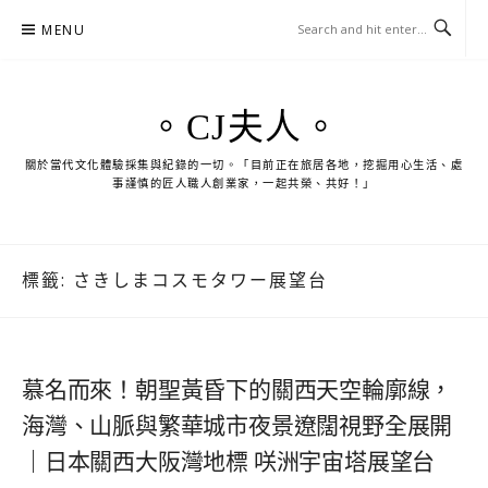
Skip
MENU
to
content
。CJ夫人。
關於當代文化體驗採集與紀錄的一切。「目前正在旅居各地，挖掘用心生活、處
事謹慎的匠人職人創業家，一起共榮、共好！」
標籤:
さきしまコスモタワー展望台
慕名而來！朝聖黃昏下的關西天空輪廓線，
海灣、山脈與繁華城市夜景遼闊視野全展開
｜日本關西大阪灣地標 咲洲宇宙塔展望台