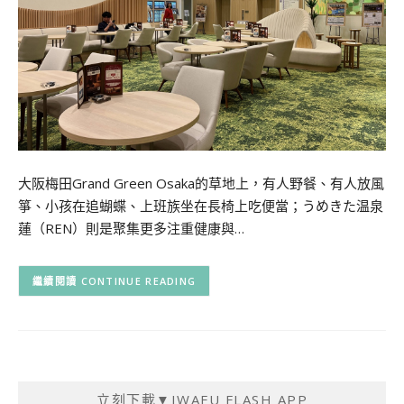
大阪梅田Grand Green Osaka的草地上，有人野餐、有人放風
箏、小孩在追蝴蝶、上班族坐在長椅上吃便當；うめきた温泉
蓮（REN）則是聚集更多注重健康與…
CONTINUE READING
立刻下載▼IWAFU FLASH APP