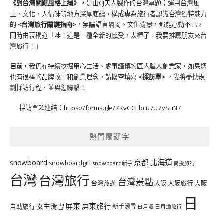
《對台灣關鍵風格上癮》
，
是由CJ夫人製作的台灣專題；運用台灣風
土、文化、人情味等地方深厚底蘊，構成專為旅行者認識台灣獨特魅力
的
<台灣旅行關鍵指南>
，無論語言隔閡、文化背景，都能心動不已，
同時由衷稱道「哇！這是一種全新的感受，太棒了，我要推薦朋友來台
灣旅行！」
目前，
我仍在持續挖掘用心生活、處事謹慎的匠人職人創業家，如果您
也有很棒的品牌故事和創業理念，請撥空填寫
<
採訪單
>
，我將盡快規
劃採訪行程，並與您聯繫！
採訪單超連結：
https://forms.gle/7KvGCEbcu7U7ySuN7
熱門關鍵字
北海道
snowboard
京都
snowboardgirl
snowboard新手
南投旅行
台灣
台灣旅行
台灣景點
台灣旅遊
大阪旅行
大阪
大阪
日
屏東
屏東旅行
女生滑雪
自助旅行
新手滑雪
日月潭旅行
日月潭