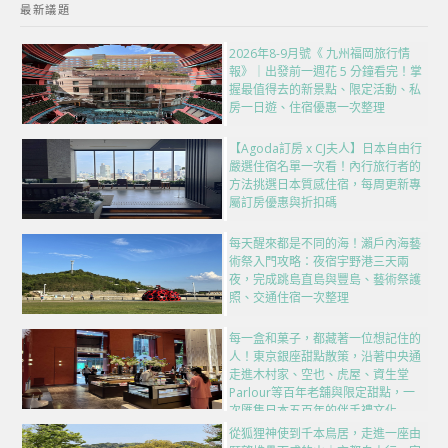
最新議題
2026年8-9月號《 九州福岡旅行情
報》｜出發前一週花 5 分鐘看完！掌
握最值得去的新景點、限定活動、私
房一日遊、住宿優惠一次整理
【Agoda訂房 x CJ夫人】日本自由行
嚴選住宿名單一次看！內行旅行者的
方法挑選日本質感住宿，每周更新專
屬訂房優惠與折扣碼
每天醒來都是不同的海！瀨戶內海藝
術祭入門攻略：夜宿宇野港三天兩
夜，完成跳島直島與豐島、藝術祭護
照、交通住宿一次整理
每一盒和菓子，都藏著一位想記住的
人！東京銀座甜點散策，沿著中央通
走進木村家、空也、虎屋、資生堂
Parlour等百年老舖與限定甜點，一
次匯集日本五百年的伴手禮文化
從狐狸神使到千本鳥居，走進一座由