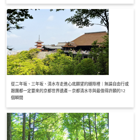
從二年坂、三年坂、清水寺走進心底願望的縫隙裡｜無論自由行或
跟團都一定要來的京都世界遺產－京都清水寺與最值得許願的12
個瞬間