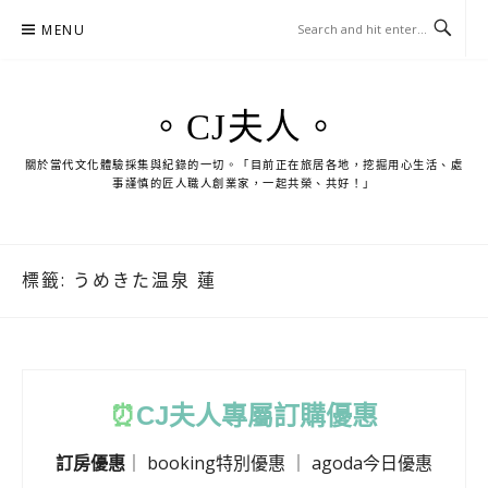
Skip
MENU
to
content
。CJ夫人。
關於當代文化體驗採集與紀錄的一切。「目前正在旅居各地，挖掘用心生活、處
事謹慎的匠人職人創業家，一起共榮、共好！」
標籤:
うめきた温泉 蓮
⏰
CJ
夫人專屬訂購優惠
訂房優惠
｜
booking特別優惠
｜
agoda今日優惠