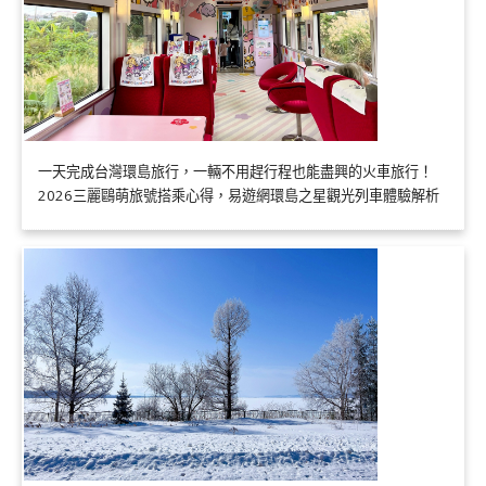
一天完成台灣環島旅行，一輛不用趕行程也能盡興的火車旅行！
2026三麗鷗萌旅號搭乘心得，易遊網環島之星觀光列車體驗解析