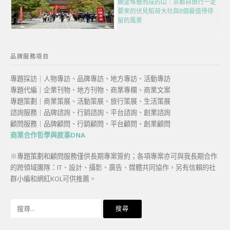
願望堆疊而成的山｜京都自由行一定
要來的伏見稻荷大社與8個最值得停
留的風景
品牌服務項目
專題採訪｜人物專訪、品牌專訪、地方專訪、活動專訪
專題代編｜企業刊物、地方刊物、商業專欄、商業文案
專題策劃｜商業策展、活動策展、旅行策展、生活策展
諮詢服務｜品牌諮詢、行銷諮詢、平台諮詢、創業諮詢
顧問服務｜品牌顧問、行銷顧問、平台顧問、創業顧問
商業合作哲學與敘事DNA
※專題策劃和顧問服務僅供長期專案簽約；各項專案亦可與我長期合作
的跨領域團隊：IT、設計、攝影、廣告、媒體共同協作，另有信賴的社
群小編和網紅KOL可供推薦。
搜
尋
關