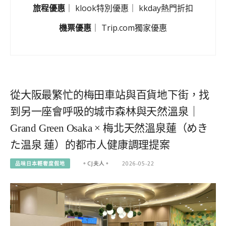
旅程優惠
｜
klook特別優惠
｜
kkday熱門折扣
機票優惠
｜
Trip.com獨家優惠
從大阪最繁忙的梅田車站與百貨地下街，找
到另一座會呼吸的城市森林與天然溫泉｜
Grand Green Osaka × 梅北天然溫泉蓮（めき
た温泉 蓮）的都市人健康調理提案
品味日本輕奢度假地
。CJ夫人。
2026-05-22