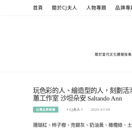
Skip
首頁
關於CJ夫人
人物專題
品牌專
to
content
關於當代文化體驗採集
玩色彩的人、繪造型的人，刻劃活
蕙工作室 沙坦朵安 Saltando Ann
。CJ夫人。
2023-07-09
台灣品牌專題
珊瑚紅、柿子橙、亮銀灰、奶油黃、橄欖綠、土