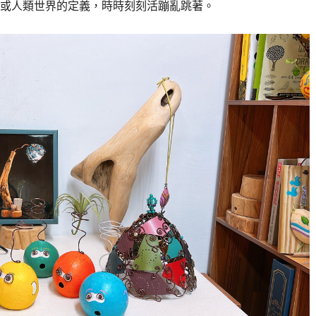
或人類世界的定義，時時刻刻活蹦亂跳著。