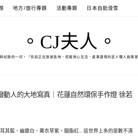
題
地方/旅行專題
活動專題
日本自助滑雪
。CJ夫人。
與紀錄的一切。「目前正在旅居各地，挖掘用心生活、處事謹慎的匠人職人創業
潑動人的大地寫真｜花蓮自然環保手作燈 徐若
耳其藍、幽靈白、薰衣草紫、胭脂紅… 這世界上多的是數不清