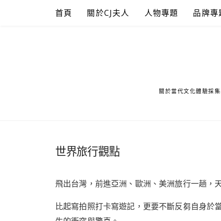
Skip
首頁
關於CJ夫人
人物專題
品牌專
to
content
關於當代文化體驗採集
世界旅行觀點
飛出台灣，前進亞洲、歐洲、美洲旅行一趟，
比起寫拍照打卡寫遊記，更要不斷反芻自身於