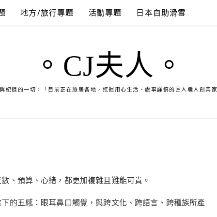
題
地方/旅行專題
活動專題
日本自助滑雪
。CJ夫人。
與紀錄的一切。「目前正在旅居各地，挖掘用心生活、處事謹慎的匠人職人創業
天數、預算、心緒，都更加複雜且難能可貴。
當下的五感：眼耳鼻口觸覺，與跨文化、跨語言、跨種族所產