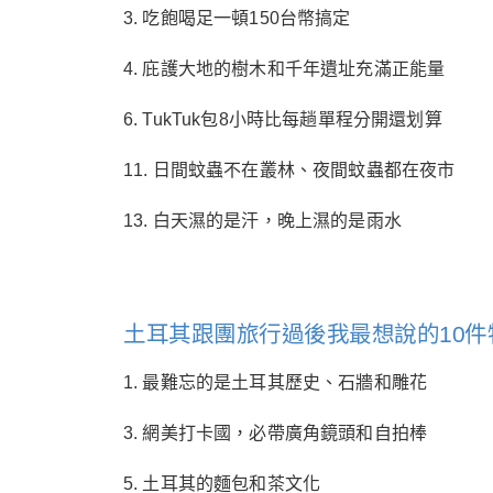
3. 吃飽喝足一頓150台幣搞定
4. 庇護大地的樹木和千年遺址充滿正能量
6. TukTuk包8小時比每趟單程分開還划算
11. 日間蚊蟲不在叢林、夜間蚊蟲都在夜市
13. 白天濕的是汗，晚上濕的是雨水
土耳其跟團旅行過後我最想說的10件
1. 最難忘的是土耳其歷史、石牆和雕花
3. 網美打卡國，必帶廣角鏡頭和自拍棒
5. 土耳其的麵包和茶文化