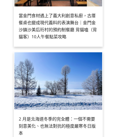
當金門食材遇上了義大利創意私廚，古厝
餐桌也變成現代義料的表演舞台｜金門金
沙鎮沙美后珩村的預約制餐廳 背貓嗑（背
貓客）10人午餐點菜攻略
2 月是北海道冬季的完全體：一個不需要
刻意美化、也無法對抗的極度嚴寒冬日版
本