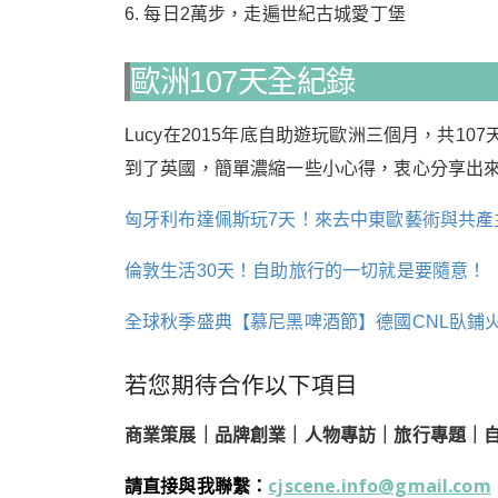
6. 每日2萬步，走遍世紀古城愛丁堡
歐洲107天全紀錄
Lucy在2015年底自助遊玩歐洲三個月，共
到了英國，
簡單濃縮一些小心得，衷心分享出
匈牙利布達佩斯玩7天！來去中東歐藝術與共
倫敦生活30天！自助旅行的一切就是要隨意！
全球秋季盛典【慕尼黑啤酒節】德國CNL臥鋪
若您期待合作以下項目
商業策展｜品牌創業｜人物專訪｜旅行專題｜
請直接
與我聯繫：
cjscene.info@gmail.com