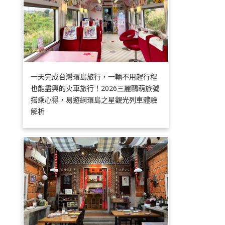
一天完成台灣環島旅行，一輛不用趕行程
也能盡興的火車旅行！2026三麗鷗萌旅號
搭乘心得，易遊網環島之星觀光列車體驗
解析