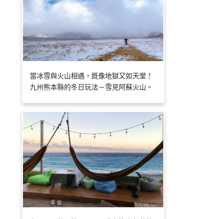
當冰雪與火山相遇，既像地獄又如天堂！
九州熊本縣的冬日玩法－雪見阿蘇火山。