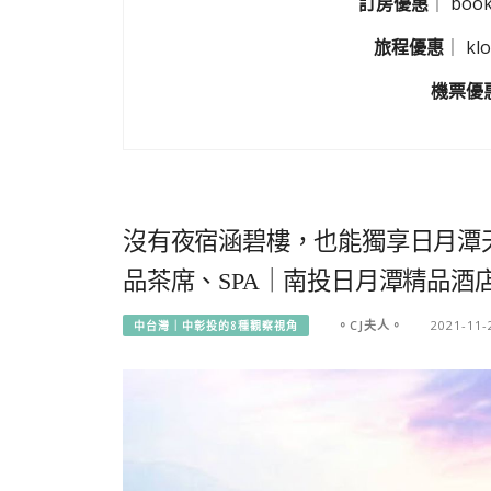
訂房優惠
｜
boo
旅程優惠
｜
k
機票優
沒有夜宿涵碧樓，也能獨享日月潭
品茶席、SPA｜南投日月潭精品酒店 涵碧樓T
。CJ夫人。
2021-11-
中台灣｜中彰投的8種觀察視角