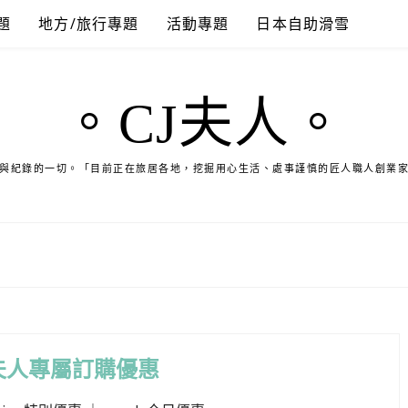
題
地方/旅行專題
活動專題
日本自助滑雪
。CJ夫人。
與紀錄的一切。「目前正在旅居各地，挖掘用心生活、處事謹慎的匠人職人創業
夫人專屬訂購優惠